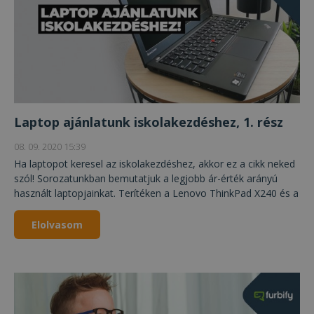
Laptop ajánlatunk iskolakezdéshez, 1. rész
08. 09. 2020 15:39
Ha laptopot keresel az iskolakezdéshez, akkor ez a cikk neked
szól! Sorozatunkban bemutatjuk a legjobb ár-érték arányú
használt laptopjainkat. Terítéken a Lenovo ThinkPad X240 és a
Toshiba Tecra R950 laptopok. Olvass tovább...
Elolvasom