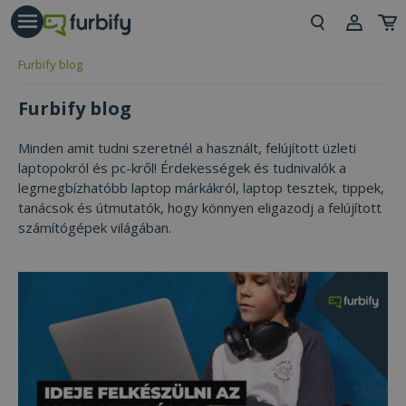
árás gomb
Beje
Furbify blog
Regi
Furbify blog
Minden amit tudni szeretnél a használt, felújított üzleti
laptopokról és pc-kről! Érdekességek és tudnivalók a
legmegbízhatóbb laptop márkákról, laptop tesztek, tippek,
tanácsok és útmutatók, hogy könnyen eligazodj a felújított
számítógépek világában.