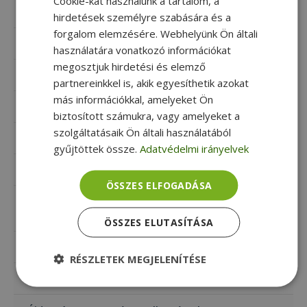
Cookie-kat használunk a tartalom, a
Mennyi memória (RAM) kell egy laptopba?
hirdetések személyre szabására és a
forgalom elemzésére. Webhelyünk Ön általi
Legjobb laptop márkák: Lenovo ThinkPad
használatára vonatkozó információkat
megosztjuk hirdetési és elemző
Ezért válassz Lenovo ThinkPadet!
partnereinkkel is, akik egyesíthetik azokat
más információkkal, amelyeket Ön
Mi az All In One PC és melyiket válasszam?
biztosított számukra, vagy amelyeket a
szolgáltatásaik Ön általi használatából
Használd okosan: így óvd meg a laptopod hidegben
gyűjtöttek össze.
Adatvédelmi irányelvek
Mi mit jelent a termékleírásban?
ÖSSZES ELFOGADÁSA
Hasznos társ a mindennapokban – bemutatkozik a
Chromebook
ÖSSZES ELUTASÍTÁSA
Mit tegyek, ha leöntöttem a laptopom?
RÉSZLETEK MEGJELENÍTÉSE
A mini PC 5 legfontosabb előnye
Elengedhetetlenül
Teljesítmény
szükséges