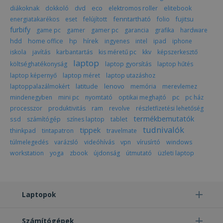
szol
diákoknak
dokkoló
dvd
eco
elektromos roller
elitebook
hasz
láto
fenntartható
energiatakarékos
eset
felújított
folio
fujitsu
bel
furbify
game pc
gamer
gamer pc
garancia
grafika
hardware
beál
eml
hírek
hdd
home office
hp
ingyenes
intel
ipad
iphone
Szü
a C
iskola
javítás
karbantartás
kis méretű pc
kkv
képszerkesztő
Scr
laptop
költséghatékonyság
laptop gyorsítás
laptop hűtés
coo
meg
laptop képernyő
laptop méret
laptop utazáshoz
műk
latitude
lenovo
laptoppalazálmokért
memória
merevlemez
VISITOR_PRIVACY_METADATA
5
Ezt 
YouTube
pc
mindenegyben
mini pc
nyomtató
optikai meghajtó
pc ház
hónap
fel
.youtube.com
4 hét
bel
processzor
produktivitás
ram
revolve
részletfizetési lehetőség
és 
termékbemutatók
ssd
számítógép
színes laptop
tablet
Google Adatvédelmi irányelvek
dön
tudnivalók
tár
tippek
thinkpad
tintapatron
travelmate
has
túlmelegedés
varázsló
videóhívás
vpn
vírusírtó
windows
olda
int
workstation
yoga
zbook
újdonság
útmutató
üzleti laptop
Felj
lát
bel
kül
ada
poli
Laptopok
beál
tek
bizt
pre
Számítógépek