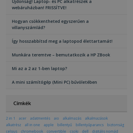
Újdonság! Laptop- és PC alkatrészek a
webáruházban! FRISSÍTVE!
Célzás
Funkcionalitás
Besorolatlan
Hogyan csökkentheted egyszerűen a
villanyszámlád?
Így hosszabbítsd meg a laptopod élettartamát!
Munkára teremtve – bemutatkozik a HP ZBook
Elengedhetetlenül szükséges
Teljesítmény
Mi az a 2 az 1-ben laptop?
Célzás
Funkcionalitás
Besorolatlan
Az elengedhetetlenül szükséges sütik lehetővé
A mini számítógép (Mini PC) bűvöletében
teszik a webhely alapvető funkcióit, például a
felhasználói bejelentkezést és a fiókkezelést. A
weboldal nem használható megfelelően az
elengedhetetlenül szükséges sütik nélkül.
Címkék
Szolgáltató /
Név
Lejárat
Leí
Domain
2 in 1
acer
adatmentés
aio
alkalmazás
alkalmazások
CookieScriptConsent
4 hét 2
Ezt 
CookieScript
alkatrész
all in one
apple
billentyű
billentyűparancs
biztonság
nap
Coo
www.furbify.hu
Scr
dell
celsius
chromebook
convertible
csoki
digitális nomád