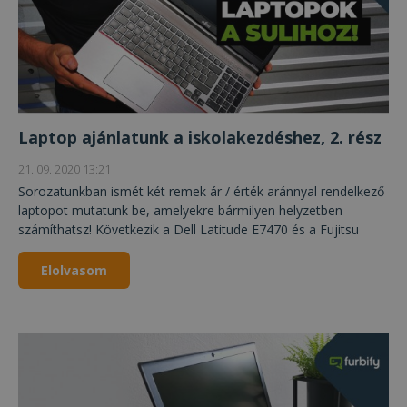
Laptop ajánlatunk a iskolakezdéshez, 2. rész
21. 09. 2020 13:21
Sorozatunkban ismét két remek ár / érték aránnyal rendelkező
laptopot mutatunk be, amelyekre bármilyen helyzetben
számíthatsz! Következik a Dell Latitude E7470 és a Fujitsu
LifeBook E754 felújított laptop bemutató.
Elolvasom