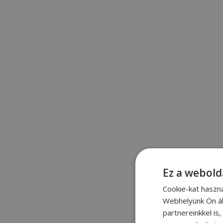
Ez a webold
Cookie-kat haszn
Webhelyünk Ön ál
partnereinkkel is