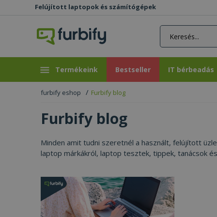
Felújított laptopok és számítógépek
rás gomb
Bestseller
IT bérbeadás
Termékeink
Bestseller
IT bérbeadás
furbify eshop
Furbify blog
Furbify blog
Minden amit tudni szeretnél a használt, felújított üz
laptop márkákról, laptop tesztek, tippek, tanácsok é