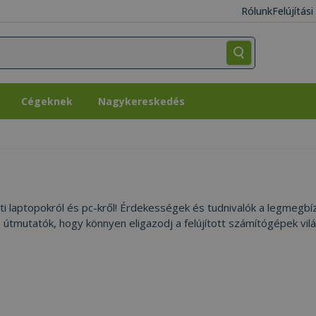
Rólunk
Felújítás
Cégeknek
Nagykereskedés
Cégeknek
Nagykereskedés
leti laptopokról és pc-kről! Érdekességek és tudnivalók a legmegb
s útmutatók, hogy könnyen eligazodj a felújított számítógépek vil