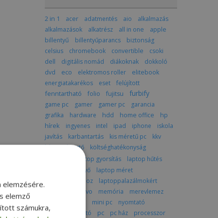
2 in 1
acer
adatmentés
aio
alkalmazás
alkalmazások
alkatrész
all in one
apple
billentyű
billentyűparancs
biztonság
celsius
chromebook
convertible
csoki
dell
digitális nomád
diákoknak
dokkoló
dvd
eco
elektromos roller
elitebook
energiatakarékos
eset
felújított
furbify
fenntartható
folio
fujitsu
game pc
gamer
gamer pc
garancia
grafika
hardware
hdd
home office
hp
hírek
ingyenes
intel
ipad
iphone
iskola
javítás
karbantartás
kis méretű pc
kkv
képszerkesztő
költséghatékonyság
laptop
laptop gyorsítás
laptop hűtés
laptop képernyő
laptop méret
laptop utazáshoz
laptoppalazálmokért
m elemzésére.
latitude
lenovo
memória
merevlemez
és elemző
mindenegyben
mini pc
nyomtató
sított számukra,
pc
optikai meghajtó
pc ház
processzor