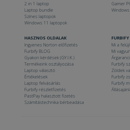
2 in 1 laptop
Gamer P
Laptop bundle
Windows
Színes laptopok
VISITOR_PRIVACY
Windows 11 laptopok
HASZNOS OLDALAK
FURBIFY
Ingyenes Norton előfizetés
Mi a felúj
Googl
_tt_enable_cookie
Furbify BLOG
Mi vagyun
Gyakori kérdések (GY.I.K.)
Árgaranci
Termékeink osztályozása
Furbify s
Laptop választó
Zöldek v
Név
Értékelések
Furbify 
Név
ttcsid_CJ1S5PJC77
Laptop felvásárlás
Furbify 
Név
Furbify részletfizetés
Állásaján
__Secure-YNID
Clarity
YSC
PastPay halasztott fizetés
prism_612475886
Számítástechnika bérbeadása
__Secure-ROLLOU
MUID
_ga
ttcsid
frb2023