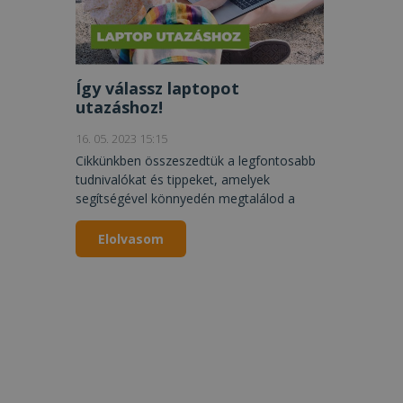
Így válassz laptopot
utazáshoz!
16. 05. 2023 15:15
Cikkünkben összeszedtük a legfontosabb
tudnivalókat és tippeket, amelyek
segítségével könnyedén megtalálod a
számodra legmegfelelőbb utazós
laptopot.
Elolvasom