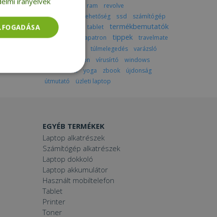
elmi irányelvek
produktivitás
ram
revolve
részletfizetési lehetőség
ssd
számítógép
termékbemutatók
ELFOGADÁSA
színes laptop
tablet
tippek
thinkpad
tintapatron
travelmate
tudnivalók
túlmelegedés
varázsló
videóhívás
vpn
vírusírtó
windows
workstation
yoga
zbook
újdonság
Besorolatlan
útmutató
üzleti laptop
EGYÉB TERMÉKEK
Laptop alkatrészek
Számítógép alkatrészek
rolatlan
Laptop dokkoló
ói bejelentkezést és
Laptop akkumulátor
Használt mobiltelefon
Tablet
Printer
Toner
tatás használja a