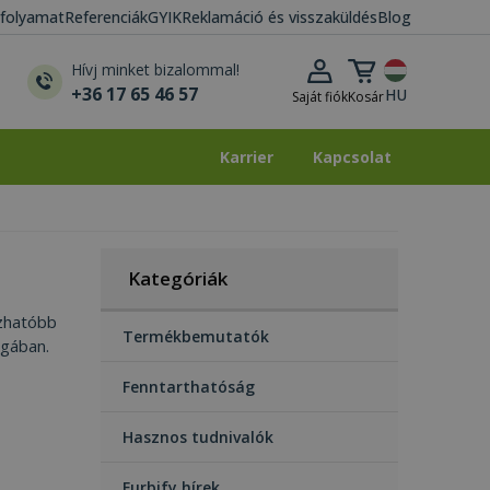
i folyamat
Referenciák
GYIK
Reklamáció és visszaküldés
Blog
Kosár lenyitása
Hívj minket bizalommal!
+36 17 65 46 57
HU
Saját fiók
Kosár
Karrier
Kapcsolat
Karrier
Kapcsolat
Kategóriák
ízhatóbb
Termékbemutatók
ágában.
Fenntarthatóság
Hasznos tudnivalók
Furbify hírek