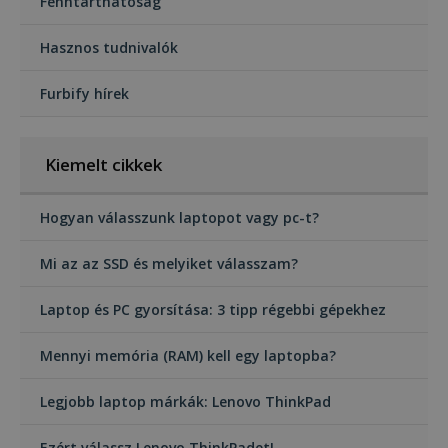
Fenntarthatóság
Hasznos tudnivalók
Furbify hírek
Kiemelt cikkek
Hogyan válasszunk laptopot vagy pc-t?
Mi az az SSD és melyiket válasszam?
Laptop és PC gyorsítása: 3 tipp régebbi gépekhez
Mennyi memória (RAM) kell egy laptopba?
Legjobb laptop márkák: Lenovo ThinkPad
Ezért válassz Lenovo ThinkPadet!