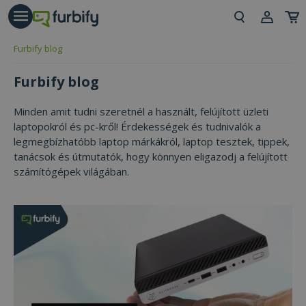
árás gomb
Beje
Furbify blog
Regi
Furbify blog
Minden amit tudni szeretnél a használt, felújított üzleti
laptopokról és pc-kről! Érdekességek és tudnivalók a
legmegbízhatóbb laptop márkákról, laptop tesztek, tippek,
tanácsok és útmutatók, hogy könnyen eligazodj a felújított
számítógépek világában.