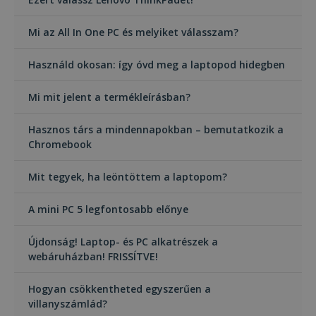
Mi az All In One PC és melyiket válasszam?
Használd okosan: így óvd meg a laptopod hidegben
Mi mit jelent a termékleírásban?
Hasznos társ a mindennapokban – bemutatkozik a
Chromebook
Mit tegyek, ha leöntöttem a laptopom?
A mini PC 5 legfontosabb előnye
Újdonság! Laptop- és PC alkatrészek a
webáruházban! FRISSÍTVE!
Hogyan csökkentheted egyszerűen a
villanyszámlád?