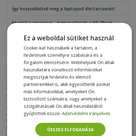
Így hosszabbítsd meg a laptopod élettartamát!
Munkára teremtve – bemutatkozik a HP ZBook
Ez a weboldal sütiket használ
Mi az a 2 az 1-ben laptop?
Cookie-kat használunk a tartalom, a
A mini számítógép (Mini PC) bűvöletében
hirdetések személyre szabására és a
forgalom elemzésére. Webhelyünk Ön általi
használatára vonatkozó információkat
Címkék
megosztjuk hirdetési és elemző
partnereinkkel is, akik egyesíthetik azokat
2 in 1
acer
adatmentés
aio
alkalmazás
alkalmazások
más információkkal, amelyeket Ön
alkatrész
all in one
apple
billentyű
billentyűparancs
biztonság
biztosított számukra, vagy amelyeket a
dell
celsius
chromebook
convertible
csoki
digitális nomád
szolgáltatásaik Ön általi használatából
diákoknak
dokkoló
dvd
eco
elektromos roller
elitebook
gyűjtöttek össze.
Adatvédelmi irányelvek
fenntartható
energiatakarékos
eset
felújított
folio
fujitsu
furbify
game pc
gamer
gamer pc
garancia
grafika
hardware
hírek
hdd
home office
hp
ingyenes
intel
ipad
iphone
ÖSSZES ELFOGADÁSA
iskola
javítás
karbantartás
kis méretű pc
kkv
képszerkesztő