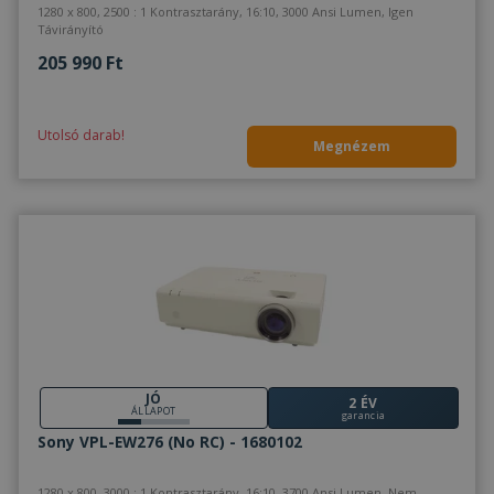
1280 x 800, 2500 : 1 Kontrasztarány, 16:10, 3000 Ansi Lumen, Igen
Távirányító
205 990 Ft
Utolsó darab!
Megnézem
JÓ
2 ÉV
ÁLLAPOT
garancia
Sony VPL-EW276 (No RC) - 1680102
1280 x 800, 3000 : 1 Kontrasztarány, 16:10, 3700 Ansi Lumen, Nem