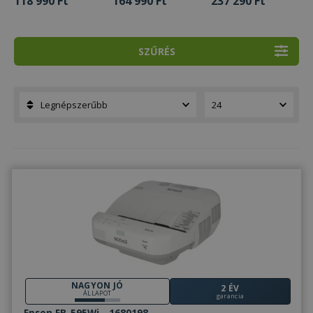
118 990 Ft
164 990 Ft
237 290 Ft
SZŰRÉS
NAGYON JÓ
2 ÉV
ÁLLAPOT
garancia
Epson EB-595Wi - 1680198