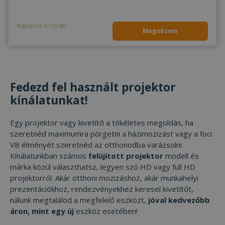
szolgáltatáshoz.
szinkroni
süti az egyedi
számos M
felhasználók
tartomán
Raktáron 5-10 db
megkülönbözte
lehetővé
Megnézem
szolgál,
felhaszn
véletlenszerűe
nyomon
generált szám
követésé
hozzárendelésé
kliens azonosít
MR
1 hét
Ez egy M
Microsoft
A webhely min
MSN első 
Corporation
oldalkérésében
származó
.c.clarity.ms
szerepel, és a
Fedezd fel használt projektor
amelyet 
webhely-elemz
weboldal
jelentések látog
kínálatunkat!
elemzés
munkamenet- 
történő
kampányadatai
felhaszn
kiszámítására sz
mérésér
Egy projektor vagy kivetítő a tökéletes megoldás, ha
használu
_ttp
.furbify.hu
2
Ezt a cookie-t a
szeretnéd maximumra pörgetni a házimozizást vagy a foci
hónap
használják, hog
IDE
1 év
Ezt a coo
Google LLC
VB élményét szeretnéd az otthonodba varázsolni.
4 hét
nyomon kövess
Doublecli
.doubleclick.net
felhasználói
be, és
Kínálatunkban számos
felújított projektor
modell és
interakciót és a
informác
márka közül választhatsz, legyen szó HD vagy full HD
viselkedést a
szolgálta
weboldalon a
hogy a
projektorról. Akár otthoni mozizáshoz, akár munkahelyi
teljesítmény és
végfelha
prezentációkhoz, rendezvényekhez keresel kivetítőt,
használat
hogyan h
elemzéséhez. E
a webolda
nálunk megtalálod a megfelelő eszközt,
jóval kedvezőbb
információt a
minden 
felhasználói é
áron, mint egy új
eszköz esetében!
reklámró
javítására és a
amelyet 
weboldal
végfelha