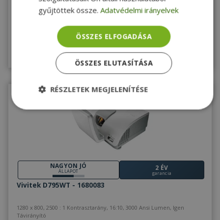
Távirányító
gyűjtöttek össze.
Adatvédelmi irányelvek
237 290 Ft
ÖSSZES ELFOGADÁSA
Raktáron 2-4 db
Megnézem
ÖSSZES ELUTASÍTÁSA
RÉSZLETEK MEGJELENÍTÉSE
Elengedhetetlenül
Teljesítmény
szükséges
Célzás
Funkcionalitás
Besorolatlan
NAGYON JÓ
2 ÉV
ÁLLAPOT
garancia
Vivitek D795WT - 1680083
1280 x 800, 2500 : 1 Kontrasztarány, 16:10, 3000 Ansi Lumen, Igen
Távirányító