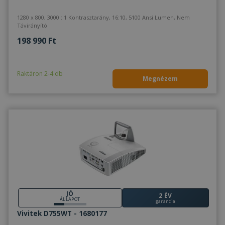
1280 x 800, 3000 : 1 Kontrasztarány, 16:10, 5100 Ansi Lumen, Nem
Távirányító
198 990 Ft
Raktáron 2-4 db
Megnézem
JÓ
2 ÉV
ÁLLAPOT
garancia
Vivitek D755WT - 1680177