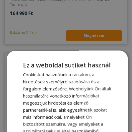
Távirányító
164 990 Ft
Raktáron 2-4 db
Megnézem
Ez a weboldal sütiket használ
Cookie-kat használunk a tartalom, a
hirdetések személyre szabására és a
forgalom elemzésére. Webhelyünk Ön általi
használatára vonatkozó információkat
megosztjuk hirdetési és elemző
JÓ
2 ÉV
ÁLLAPOT
garancia
partnereinkkel is, akik egyesíthetik azokat
Vivitek D755WT (no RC) - 1680079
más információkkal, amelyeket Ön
biztosított számukra, vagy amelyeket a
1280 x 800, 5000 : 1 Kontrasztarány, 16:10, 3000 Ansi Lumen, Nem
szolgáltatásaik Ön általi használatából