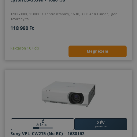
1280 x 800, 10 000 : 1 Kontrasztarány, 16:10, 3300 Ansi Lumen, Igen
Távirányító
118 990 Ft
Raktáron 10+ db
Megnézem
JÓ
2 ÉV
ÁLLAPOT
garancia
Sony VPL-CW275 (No RC) - 1680162