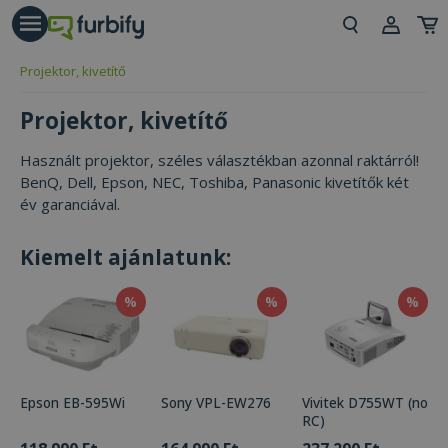
árás gomb
Beje
Projektor, kivetítő
Regi
Projektor, kivetítő
Használt projektor, széles választékban azonnal raktárról!
BenQ, Dell, Epson, NEC, Toshiba, Panasonic kivetítők két
év garanciával.
Kiemelt ajánlatunk:
%
%
%
Epson EB-595Wi
Sony VPL-EW276
Vivitek D755WT (no
RC)