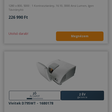
1280 x 800, 5000 : 1 Kontrasztarány, 16:10, 3000 Ansi Lumen, Igen
Távirányító
226 990 Ft
Utolsó darab!
Megnézem
JÓ
2 ÉV
ÁLLAPOT
garancia
Vivitek D795WT - 1680178