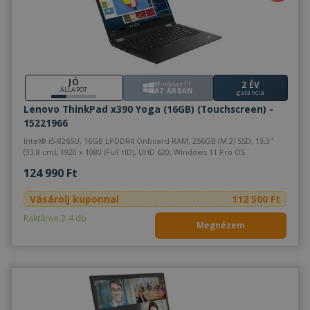
JÓ
2 ÉV
Windows 11
ÁLLAPOT
AZ ÁRBAN
garancia
Lenovo ThinkPad x390 Yoga (16GB) (Touchscreen) -
15221966
Intel® i5-8265U, 16GB LPDDR4 Onboard RAM, 256GB (M.2) SSD, 13,3"
(33,8 cm), 1920 x 1080 (Full HD), UHD 620, Windows 11 Pro OS
124 990 Ft
Vásárolj kuponnal
112 500 Ft
Raktáron 2-4 db
Megnézem