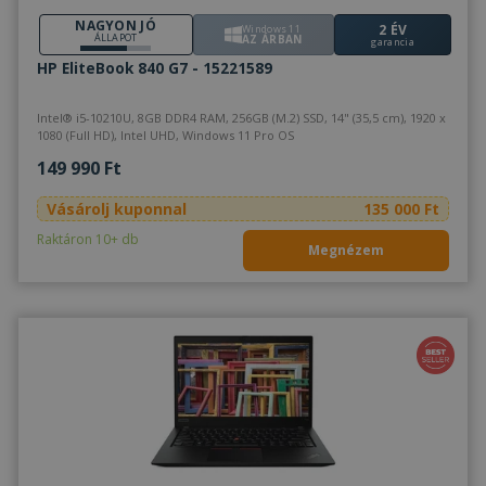
NAGYON JÓ
2 ÉV
Windows 11
ÁLLAPOT
AZ ÁRBAN
garancia
HP EliteBook 840 G7 - 15221589
Intel® i5-10210U, 8GB DDR4 RAM, 256GB (M.2) SSD, 14" (35,5 cm), 1920 x
1080 (Full HD), Intel UHD, Windows 11 Pro OS
149 990 Ft
Vásárolj kuponnal
135 000 Ft
Raktáron 10+ db
Megnézem