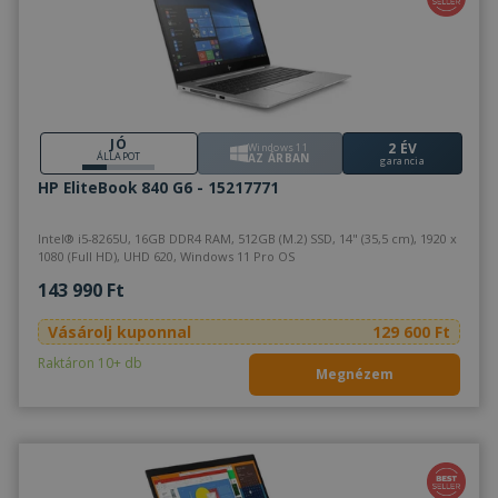
JÓ
2 ÉV
Windows 11
ÁLLAPOT
AZ ÁRBAN
garancia
HP EliteBook 840 G6 - 15217771
Intel® i5-8265U, 16GB DDR4 RAM, 512GB (M.2) SSD, 14" (35,5 cm), 1920 x
1080 (Full HD), UHD 620, Windows 11 Pro OS
143 990 Ft
Vásárolj kuponnal
129 600 Ft
Raktáron 10+ db
Megnézem