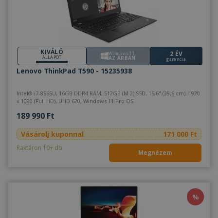
KIVÁLÓ
2 ÉV
Windows 11
ÁLLAPOT
AZ ÁRBAN
garancia
Lenovo ThinkPad T590 - 15235938
Intel® i7-8565U, 16GB DDR4 RAM, 512GB (M.2) SSD, 15,6" (39,6 cm), 1920
x 1080 (Full HD), UHD 620, Windows 11 Pro OS
189 990 Ft
Vásárolj kuponnal
171 000 Ft
Raktáron 10+ db
Megnézem
%