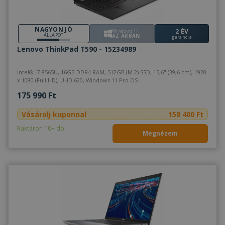
NAGYON JÓ
2 ÉV
Windows 11
ÁLLAPOT
AZ ÁRBAN
garancia
Lenovo ThinkPad T590 - 15234989
Intel® i7-8565U, 16GB DDR4 RAM, 512GB (M.2) SSD, 15,6" (39,6 cm), 1920
x 1080 (Full HD), UHD 620, Windows 11 Pro OS
175 990 Ft
Vásárolj kuponnal
158 400 Ft
Raktáron 10+ db
Megnézem