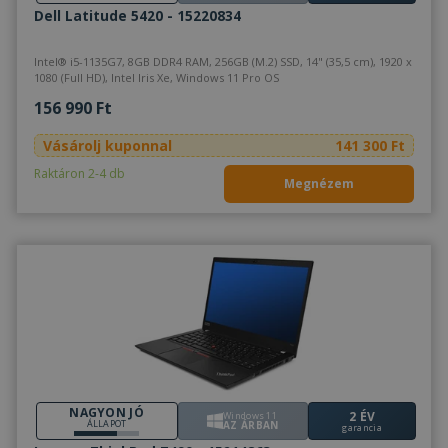
bel
Dell Latitude 5420 - 15220834
beál
eml
Szü
a C
Intel® i5-1135G7, 8GB DDR4 RAM, 256GB (M.2) SSD, 14" (35,5 cm), 1920 x
Scr
1080 (Full HD), Intel Iris Xe, Windows 11 Pro OS
coo
meg
156 990 Ft
műk
Vásárolj kuponnal
141 300 Ft
VISITOR_PRIVACY_METADATA
5
Ezt 
YouTube
hónap
fel
.youtube.com
Raktáron 2-4 db
4 hét
bel
Megnézem
és 
Google Adatvédelmi irányelvek
dön
tár
has
olda
int
Felj
lát
bel
kül
ada
poli
beál
tek
bizt
pre
jöv
NAGYON JÓ
2 ÉV
Windows 11
ÁLLAPOT
ülé
AZ ÁRBAN
garancia
tisz