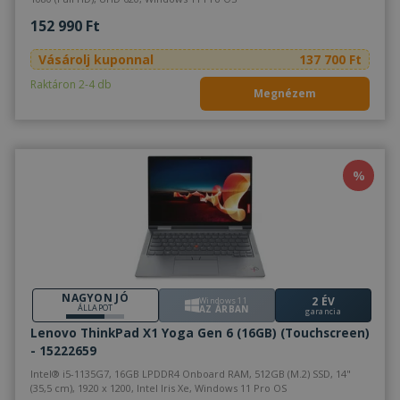
152 990 Ft
Vásárolj kuponnal
137 700 Ft
Raktáron 2-4 db
Megnézem
%
NAGYON JÓ
2 ÉV
Windows 11
ÁLLAPOT
AZ ÁRBAN
garancia
Lenovo ThinkPad X1 Yoga Gen 6 (16GB) (Touchscreen)
- 15222659
Intel® i5-1135G7, 16GB LPDDR4 Onboard RAM, 512GB (M.2) SSD, 14"
(35,5 cm), 1920 x 1200, Intel Iris Xe, Windows 11 Pro OS