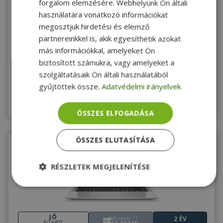
forgalom elemzésére. Webhelyünk Ön általi
2 ÉV
Windows 11
ÁLLAPOT
AZ ÁRBAN
garancia
használatára vonatkozó információkat
Dell Latitude 5420 (Touchscreen) - 15223138
megosztjuk hirdetési és elemző
partnereinkkel is, akik egyesíthetik azokat
Intel® i5-1135G7, 16GB DDR4 RAM, 256GB (M.2) SSD, 14" (35,5 cm), 1920
más információkkal, amelyeket Ön
x 1080 (Full HD), Intel Iris Xe, Windows 11 Pro OS
biztosított számukra, vagy amelyeket a
187 990 Ft
szolgáltatásaik Ön általi használatából
Vásárolj kuponnal
169 200 Ft
gyűjtöttek össze.
Adatvédelmi irányelvek
Raktáron 10+ db
Megnézem
ÖSSZES ELFOGADÁSA
ÖSSZES ELUTASÍTÁSA
RÉSZLETEK MEGJELENÍTÉSE
Elengedhetetlenül
Teljesítmény
szükséges
JÓ
2 ÉV
Windows 11
ÁLLAPOT