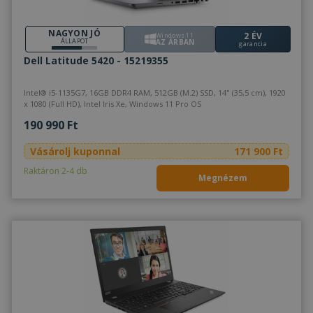
NAGYON JÓ
2 ÉV
Windows 11
ÁLLAPOT
AZ ÁRBAN
garancia
Dell Latitude 5420 - 15219355
Intel® i5-1135G7, 16GB DDR4 RAM, 512GB (M.2) SSD, 14" (35,5 cm), 1920
x 1080 (Full HD), Intel Iris Xe, Windows 11 Pro OS
190 990 Ft
Vásárolj kuponnal
171 900 Ft
Raktáron 2-4 db
Megnézem