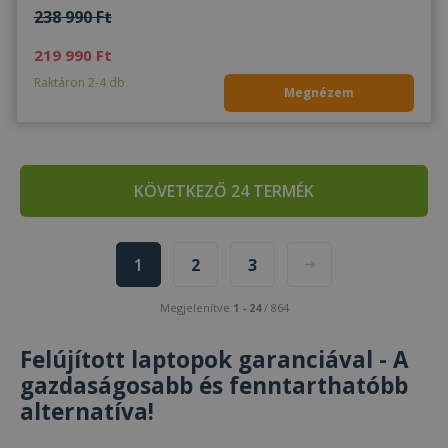
238 990 Ft
219 990 Ft
Raktáron 2-4 db
Megnézem
KÖVETKEZŐ 24 TERMÉK
1
2
3
Megjelenítve
1 - 24
/ 864
Felújított laptopok garanciával - A
gazdaságosabb és fenntarthatóbb
alternatíva!