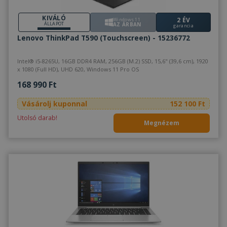
KIVÁLÓ
2 ÉV
Windows 11
ÁLLAPOT
AZ ÁRBAN
garancia
Lenovo ThinkPad T590 (Touchscreen) - 15236772
Intel® i5-8265U, 16GB DDR4 RAM, 256GB (M.2) SSD, 15,6" (39,6 cm), 1920
x 1080 (Full HD), UHD 620, Windows 11 Pro OS
168 990 Ft
Vásárolj kuponnal
152 100 Ft
Utolsó darab!
Megnézem