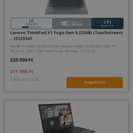
JÓ
2 ÉV
Windows 11
ÁLLAPOT
AZ ÁRBAN
garancia
Lenovo ThinkPad X1 Yoga Gen 6 (32GB) (Touchscreen)
- 15223347
Intel® i7-1165G7, 32GB LPDDR4 Onboard RAM, 512GB (M.2) SSD, 14"
(35,5 cm), 1920 x 1200, Intel Iris Xe, Windows 11 Pro OS
235 990 Ft
211 990 Ft
Raktáron 5-10 db
Megnézem