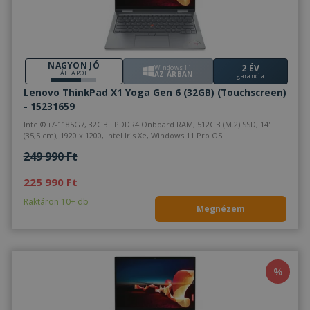
NAGYON JÓ
2 ÉV
Windows 11
ÁLLAPOT
AZ ÁRBAN
garancia
Lenovo ThinkPad X1 Yoga Gen 6 (32GB) (Touchscreen)
- 15231659
Intel® i7-1185G7, 32GB LPDDR4 Onboard RAM, 512GB (M.2) SSD, 14"
(35,5 cm), 1920 x 1200, Intel Iris Xe, Windows 11 Pro OS
249 990 Ft
225 990 Ft
Raktáron 10+ db
Megnézem
%