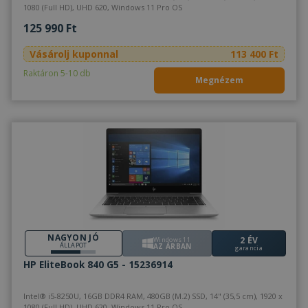
végfelha
1080 (Full HD), UHD 620, Windows 11 Pro OS
láthatott
meglátog
125 990 Ft
említett
weboldal
Vásárolj kuponnal
113 400 Ft
SRM_B
1 év
Ez egy M
Microsoft
MSN első 
Raktáron 5-10 db
Corporation
Megnézem
származó
.c.bing.com
amely biz
webolda
megfele
működés
NAGYON JÓ
2 ÉV
Windows 11
ÁLLAPOT
AZ ÁRBAN
garancia
HP EliteBook 840 G5 - 15236914
Intel® i5-8250U, 16GB DDR4 RAM, 480GB (M.2) SSD, 14" (35,5 cm), 1920 x
1080 (Full HD), UHD 620, Windows 11 Pro OS