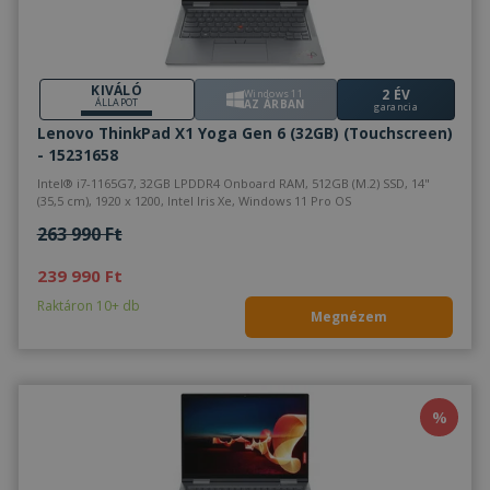
KIVÁLÓ
2 ÉV
Windows 11
ÁLLAPOT
AZ ÁRBAN
garancia
Lenovo ThinkPad X1 Yoga Gen 6 (32GB) (Touchscreen)
- 15231658
Intel® i7-1165G7, 32GB LPDDR4 Onboard RAM, 512GB (M.2) SSD, 14"
(35,5 cm), 1920 x 1200, Intel Iris Xe, Windows 11 Pro OS
263 990 Ft
239 990 Ft
Raktáron 10+ db
Megnézem
%