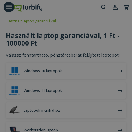
árás gomb
Beje
Használt laptop garanciával
Regi
Használt laptop garanciával, 1 Ft -
100000 Ft
Válassz fenntartható, pénztárcabarát felújított laptopot!
Windows 10 laptopok
Windows 11 laptopok
Laptopok munkához
Workstation laptop