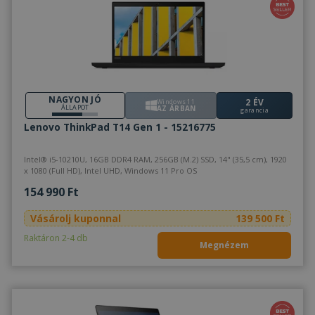
NAGYON JÓ
2 ÉV
Windows 11
ÁLLAPOT
AZ ÁRBAN
garancia
Lenovo ThinkPad T14 Gen 1 - 15216775
Intel® i5-10210U, 16GB DDR4 RAM, 256GB (M.2) SSD, 14" (35,5 cm), 1920
x 1080 (Full HD), Intel UHD, Windows 11 Pro OS
154 990 Ft
Vásárolj kuponnal
139 500 Ft
Raktáron 2-4 db
Megnézem