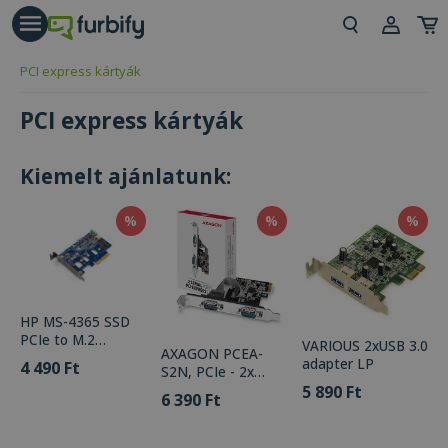
árás gomb
Beje
PCI express kártyák
Regi
PCI express kártyák
Kiemelt ajánlatunk:
%
%
%
HP MS-4365 SSD
PCIe to M.2
VARIOUS 2xUSB 3.0
AXAGON PCEA-
Controller Adapter
adapter LP
4 490 Ft
S2N, PCIe - 2x
(Low Profile)
Serial port (RS232,
5 890 Ft
6 390 Ft
RS-232) 250 kbps,
Adapter LP