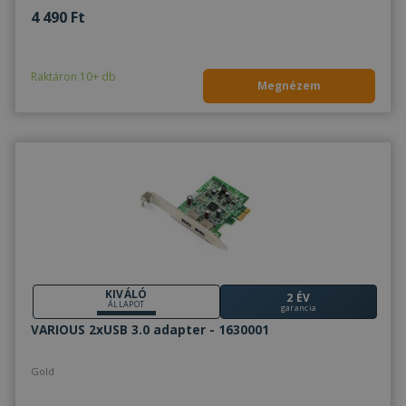
4 490 Ft
Raktáron 10+ db
Megnézem
KIVÁLÓ
2 ÉV
ÁLLAPOT
garancia
VARIOUS 2xUSB 3.0 adapter - 1630001
Gold