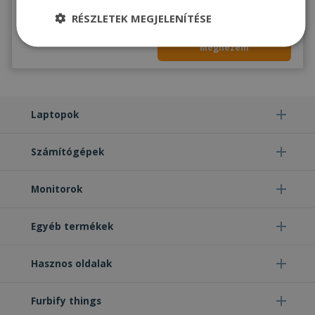
RÉSZLETEK MEGJELENÍTÉSE
Raktáron 2-4 db
Megnézem
Elengedhetetlenül
Teljesítmény
szükséges
Laptopok
Célzás
Funkcionalitás
Besorolatlan
Számítógépek
Monitorok
Elengedhetetlenül szükséges
Teljesítmény
Egyéb termékek
Célzás
Funkcionalitás
Besorolatlan
Az elengedhetetlenül szükséges sütik lehetővé
Hasznos oldalak
teszik a webhely alapvető funkcióit, például a
felhasználói bejelentkezést és a fiókkezelést. A
weboldal nem használható megfelelően az
Furbify things
elengedhetetlenül szükséges sütik nélkül.