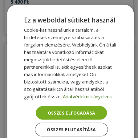
5 490 Ft
Ez a weboldal sütiket használ
Utolsó darab!
Megnézem
Cookie-kat használunk a tartalom, a
hirdetések személyre szabására és a
forgalom elemzésére. Webhelyünk Ön általi
használatára vonatkozó információkat
megosztjuk hirdetési és elemző
partnereinkkel is, akik egyesíthetik azokat
más információkkal, amelyeket Ön
biztosított számukra, vagy amelyeket a
szolgáltatásaik Ön általi használatából
KIVÁLÓ
gyűjtöttek össze.
Adatvédelmi irányelvek
2 ÉV
ÁLLAPOT
garancia
VARIOUS 2xUSB 3.0 adapter LP - 1630013
ÖSSZES ELFOGADÁSA
Gold
ÖSSZES ELUTASÍTÁSA
5 890 Ft