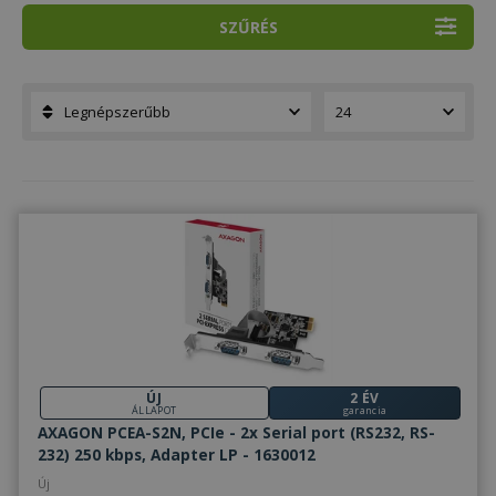
SZŰRÉS
ÚJ
2 ÉV
ÁLLAPOT
garancia
AXAGON PCEA-S2N, PCIe - 2x Serial port (RS232, RS-
232) 250 kbps, Adapter LP - 1630012
Új