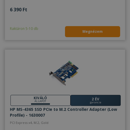
6 390 Ft
Raktáron 5-10 db
Megnézem
KIVÁLÓ
2 ÉV
ÁLLAPOT
garancia
HP MS-4365 SSD PCIe to M.2 Controller Adapter (Low
Profile) - 1630007
PCI Express x4, M.2, Gold