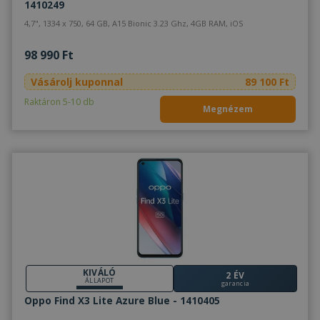
1410249
4,7", 1334 x 750, 64 GB, A15 Bionic 3.23 Ghz, 4GB RAM, iOS
98 990 Ft
Vásárolj kuponnal
89 100 Ft
Raktáron 5-10 db
Megnézem
KIVÁLÓ
2 ÉV
ÁLLAPOT
garancia
Oppo Find X3 Lite Azure Blue - 1410405