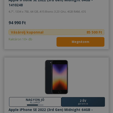
1410248
4,7", 1334 x 750, 64 GB, A15 Bionic 3.23 Ghz, 4GB RAM, iOS
94 990 Ft
Vásárolj kuponnal
85 500 Ft
Raktáron 10+ db
Megnézem
NAGYON JÓ
2 ÉV
ÁLLAPOT
garancia
Apple iPhone SE 2022 (3rd Gen) Midnight 64GB -