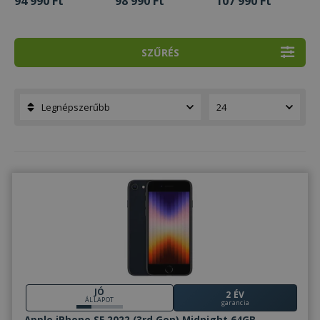
94 990 Ft
98 990 Ft
107 990 Ft
SZŰRÉS
JÓ
2 ÉV
ÁLLAPOT
garancia
Apple iPhone SE 2022 (3rd Gen) Midnight 64GB -