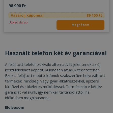
98 990 Ft
Elengedhetetlenül szükséges
Teljesítmény
Vásárolj kuponnal
89 100 Ft
Célzás
Funkcionalitás
Besorolatlan
Utolsó darab!
Megnézem
Az elengedhetetlenül szükséges sütik lehetővé
teszik a webhely alapvető funkcióit, például a
felhasználói bejelentkezést és a fiókkezelést. A
weboldal nem használható megfelelően az
elengedhetetlenül szükséges sütik nélkül.
Szolgáltató /
Használt telefon két év garanciával
Név
Lejárat
Leí
Domain
CookieScriptConsent
4 hét 2
Ezt 
CookieScript
A felújított telefonok kiváló alternatívát jelentenek az új
nap
Coo
www.furbify.hu
Scr
készülékekhez képest, különösen az áruk tekintetében.
szol
Ezek a felújított mobiltelefonok szakszerűen helyreállított
hasz
láto
termékek, minőségi vagy gyári alkatrészekkel, újszerű
bel
külsővel és tökéletes működéssel. Termékeinkre két év
beál
eml
garanciát vállalunk, így nem kell tartanod attól, ha
Szü
időközben meghibásodna.
a C
Scr
coo
Elolvasom
meg
műk