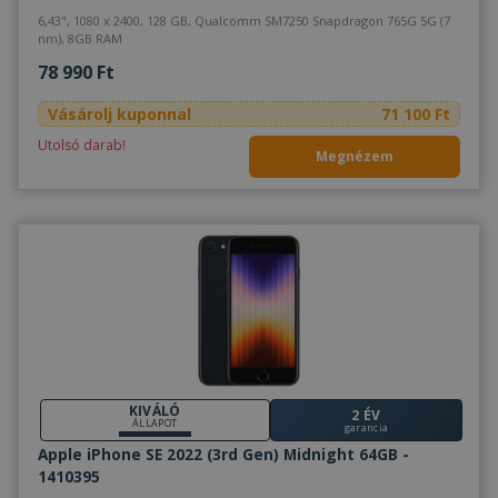
6,43", 1080 x 2400, 128 GB, Qualcomm SM7250 Snapdragon 765G 5G (7
nm), 8GB RAM
78 990 Ft
Vásárolj kuponnal
71 100 Ft
Utolsó darab!
Megnézem
KIVÁLÓ
2 ÉV
ÁLLAPOT
garancia
Apple iPhone SE 2022 (3rd Gen) Midnight 64GB -
1410395