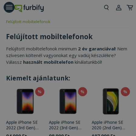
árás gomb
Beje
Felújított mobiltelefonok
Regi
Felújított mobiltelefonok
Felújított mobiltelefonok minimum
2 év garanciával
! Nem
szívesen költenél vagyonokat egy vadiúj készülékre?
Válassz
használt mobiltelefon
kínálatunkból!
Kiemelt ajánlatunk:
%
%
%
Apple iPhone SE
Apple iPhone SE
Apple iPhone SE
2022 (3rd Gen)
2022 (3rd Gen)
2020 (2nd Gen)
Midnight 64GB
Midnight 64GB
Black 64GB