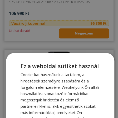
4,7", 1334 x 750, 64 GB, A15 Bionic 3.23 Ghz, 4GB RAM, iOS
106 990 Ft
Vásárolj kuponnal
96 300 Ft
Utolsó darab!
Megnézem
Ez a weboldal sütiket használ
Cookie-kat használunk a tartalom, a
hirdetések személyre szabására és a
forgalom elemzésére. Webhelyünk Ön általi
használatára vonatkozó információkat
JÓ
2 ÉV
ÁLLAPOT
garancia
megosztjuk hirdetési és elemző
Apple iPhone SE 2020 (2nd Gen) Black 64GB - 1410295
partnereinkkel is, akik egyesíthetik azokat
más információkkal, amelyeket Ön
4,7", 1334 x 750, 64 GB, 4GB RAM, iOS