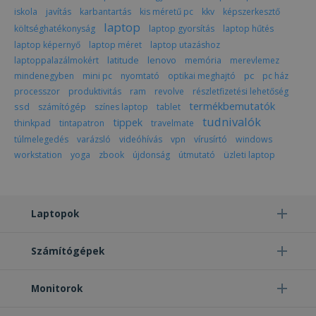
Célzás
Funkcionalitás
Besorolatlan
iskola
javítás
karbantartás
kis méretű pc
kkv
képszerkesztő
laptop
költséghatékonyság
laptop gyorsítás
laptop hűtés
laptop képernyő
laptop méret
laptop utazáshoz
latitude
lenovo
laptoppalazálmokért
memória
merevlemez
pc
mindenegyben
mini pc
nyomtató
optikai meghajtó
pc ház
processzor
produktivitás
ram
revolve
részletfizetési lehetőség
termékbemutatók
ssd
számítógép
színes laptop
tablet
Elengedhetetlenül szükséges
Teljesítmény
tudnivalók
tippek
thinkpad
tintapatron
travelmate
Célzás
Funkcionalitás
Besorolatlan
túlmelegedés
varázsló
videóhívás
vpn
vírusírtó
windows
workstation
yoga
zbook
újdonság
útmutató
üzleti laptop
Az elengedhetetlenül szükséges sütik lehetővé
teszik a webhely alapvető funkcióit, például a
felhasználói bejelentkezést és a fiókkezelést. A
weboldal nem használható megfelelően az
elengedhetetlenül szükséges sütik nélkül.
Laptopok
Szolgáltató /
Név
Lejárat
Leí
Domain
Számítógépek
CookieScriptConsent
4 hét 2
Ezt 
CookieScript
nap
Coo
www.furbify.hu
Scr
szol
Monitorok
hasz
láto
bel