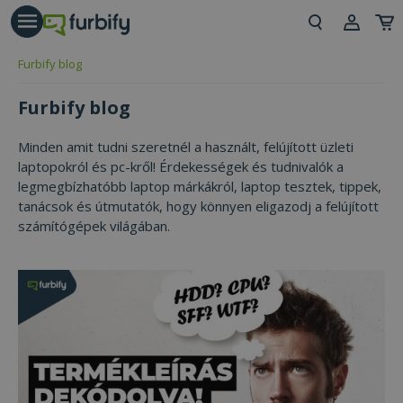
árás gomb
Beje
Furbify blog
Regi
Furbify blog
Minden amit tudni szeretnél a használt, felújított üzleti
laptopokról és pc-kről! Érdekességek és tudnivalók a
legmegbízhatóbb laptop márkákról, laptop tesztek, tippek,
tanácsok és útmutatók, hogy könnyen eligazodj a felújított
számítógépek világában.