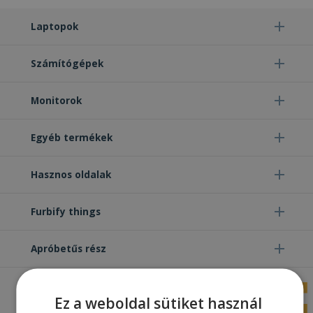
Laptopok
Számítógépek
Monitorok
Egyéb termékek
Hasznos oldalak
Furbify things
Apróbetűs rész
Ez a weboldal sütiket használ