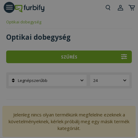
árás gomb
Beje
Optikai dobegység
Regi
Optikai dobegység
SZŰRÉS
Jelenleg nincs olyan termékünk megfelelne ezeknek a
követelményeknek, kérlek próbálj meg egy másik termék
kategóriát.