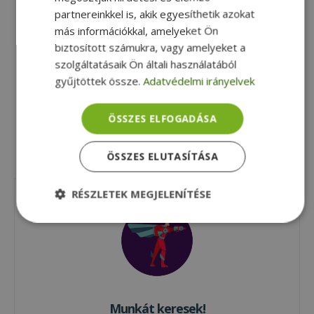
partnereinkkel is, akik egyesíthetik azokat
más információkkal, amelyeket Ön
biztosított számukra, vagy amelyeket a
szolgáltatásaik Ön általi használatából
Ha aktuális nyitott pozícióink között nem
gyűjtöttek össze.
Adatvédelmi irányelvek
találtad meg a számodra megfelelőt, vagy
szakgyakorlatra jelentkeznél, add be
ÖSSZES ELFOGADÁSA
általános jelentkezésed a következő linkeken
keresztül
ÖSSZES ELUTASÍTÁSA
RÉSZLETEK MEGJELENÍTÉSE
Elengedhetetlenül
Teljesítmény
szükséges
Célzás
Funkcionalitás
Besorolatlan
Munkát keresek!