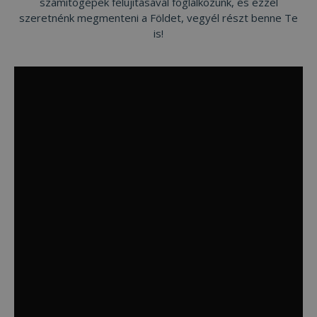
számítógépek felújításával foglalkozunk, és ezzel
szeretnénk megmenteni a Földet, vegyél részt benne Te
is!