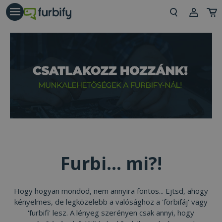
árás gomb
Beje
Regi
Furbi... mi?!
Hogy hogyan mondod, nem annyira fontos... Ejtsd, ahogy
kényelmes, de legközelebb a valósághoz a 'förbifáj' vagy
'furbifi' lesz. A lényeg szerényen csak annyi, hogy