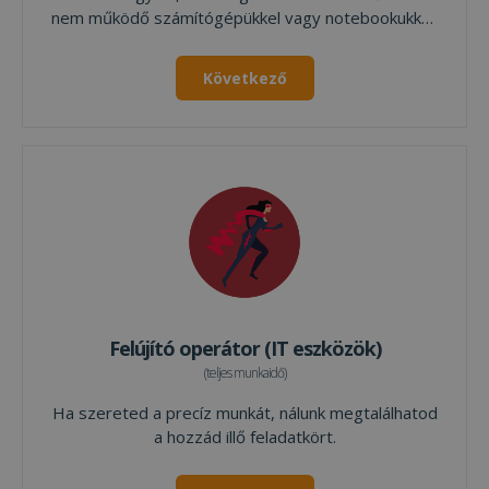
nem működő számítógépükkel vagy notebookukkal,
akkor ez lehet az ideális munkahelyed. Nálunk
hódolhatsz a javítási szenvedélyednek.
Következő
Felújító operátor (IT eszközök)
(teljes munkaidő)
Ha szereted a precíz munkát, nálunk megtalálhatod
a hozzád illő feladatkört.