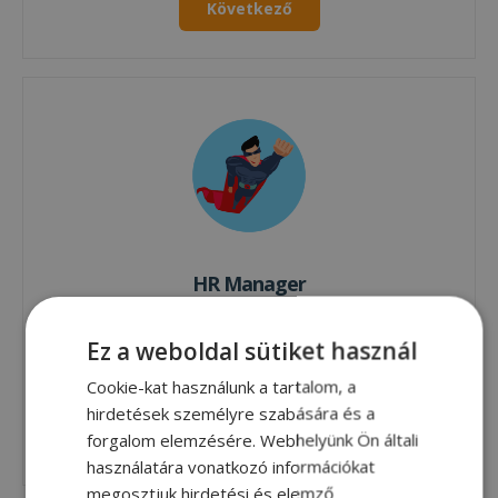
Következő
HR Manager
(teljes munkaidő)
Ez a weboldal sütiket használ
A furbify-nál a megújulás és a fejlődés nem csak cél,
hanem a mindennapi működésünk része. Egy
Cookie-kat használunk a tartalom, a
gyorsan növekvő, nemzetközi környezetben
hirdetések személyre szabására és a
működő vállalat vagyunk, ahol a HR valódi üzleti
Következő
forgalom elemzésére. Webhelyünk Ön általi
partnerként van jelen, és aktív szerepet játszik a
használatára vonatkozó információkat
szervezet fejlődésében.
megosztjuk hirdetési és elemző