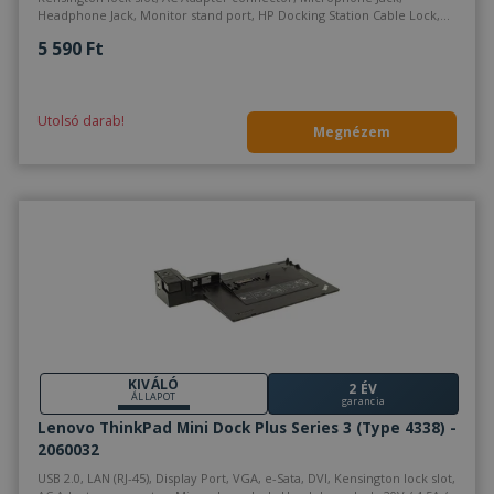
Headphone Jack, Monitor stand port, HP Docking Station Cable Lock,
19V / 4.74A Tápellátás 19.5V / 11.8A Tápellátás
5 590 Ft
Utolsó darab!
Megnézem
KIVÁLÓ
2 ÉV
ÁLLAPOT
garancia
Lenovo ThinkPad Mini Dock Plus Series 3 (Type 4338) -
2060032
USB 2.0, LAN (RJ-45), Display Port, VGA, e-Sata, DVI, Kensington lock slot,