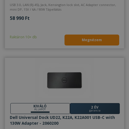
USB 3.0, LAN (RJ-45), Jack, Kensington lock slot, AC Adapter connector,
mini DP, 15V / 6A / 90W Tápellátás
58 990 Ft
Raktáron 10+ db
Megnézem
KIVÁLÓ
2 ÉV
ÁLLAPOT
garancia
Dell Universal Dock UD22, K22A, K22A001 USB-C with
130W Adapter - 2060200