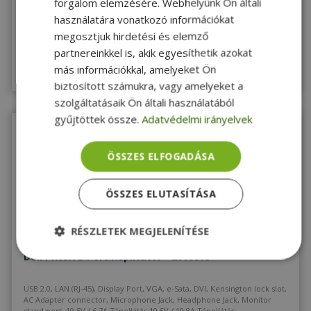
forgalom elemzésére. Webhelyünk Ön általi
5 190 Ft
használatára vonatkozó információkat
megosztjuk hirdetési és elemző
partnereinkkel is, akik egyesíthetik azokat
Raktáron 10+ db
más információkkal, amelyeket Ön
Megnézem
biztosított számukra, vagy amelyeket a
szolgáltatásaik Ön általi használatából
gyűjtöttek össze.
Adatvédelmi irányelvek
ÖSSZES ELFOGADÁSA
ÖSSZES ELUTASÍTÁSA
KIVÁLÓ
RÉSZLETEK MEGJELENÍTÉSE
2 ÉV
ÁLLAPOT
garancia
Dell PR03X E-Port Replicator - 2060009
Elengedhetetlenül
Teljesítmény
szükséges
USB 2.0, LAN (RJ-45), Display Port, VGA, e-Sata, DVI, Kensington lock slot,
AC Adapter connector, Microphone Jack, Headphone Jack, Monitor
stand port, 19.5V / 6.7A Tápellátás 19.5V / 10.8A Tápellátás