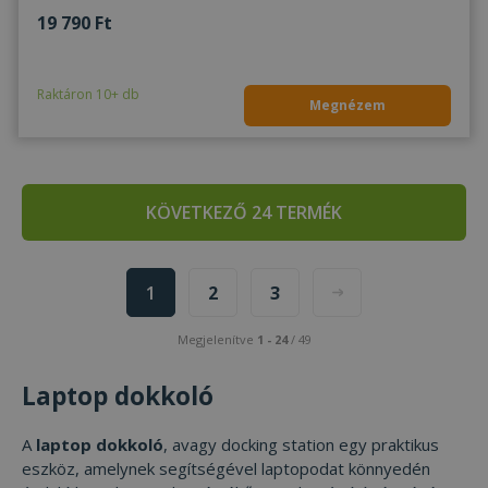
19 790 Ft
Raktáron 10+ db
Megnézem
KÖVETKEZŐ 24 TERMÉK
1
2
3
Megjelenítve
1 - 24
/ 49
Laptop dokkoló
A
laptop dokkoló
, avagy docking station egy praktikus
eszköz, amelynek segítségével laptopodat könnyedén