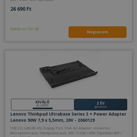
információt a
felhaszn
26 690 Ft
felhasználói é
mérésér
javítására és a
használu
weboldal
funkcionalitásá
VISITOR_INFO1_LIVE
5 hónap 4
Ezt a coo
Google LLC
optimalizálásár
hét
Youtube á
.youtube.com
Raktáron 10+ db
használják.
be, hog
Megnézem
kövesse 
webhely
ágyazott
Youtube
felhaszná
preferenc
is
meghatár
hogy a w
látogatój
használja
Youtube 
új vagy r
verzióját
test_cookie
15 perc
Ezt a coo
Google LLC
KIVÁLÓ
2 ÉV
DoubleCl
.doubleclick.net
ÁLLAPOT
garancia
állítja b
Google
Lenovo Thinkpad Ultrabase Series 3 + Power Adapter
tulajdon
Lenovo 90W 7,9 x 5,5mm, 20V - 2060129
van) ann
megállap
USB 2.0, LAN (RJ-45), Display Port, VGA, AC Adapter connector,
hogy a w
Microphone Jack, Headphone Jack, 20V / 3.25A / 65W Tápellátás 20V /
látogató