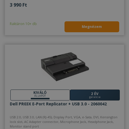
Tápellátás
3 990 Ft
Raktáron 10+ db
Megnézem
KIVÁLÓ
2 ÉV
ÁLLAPOT
garancia
Dell PR03X E-Port Replicator + USB 3.0 - 2060042
USB 2.0, USB 3.0, LAN (RJ-45), Display Port, VGA, e-Sata, DVI, Kensington
lock slot, AC Adapter connector, Microphone Jack, Headphone Jack,
Monitor stand port