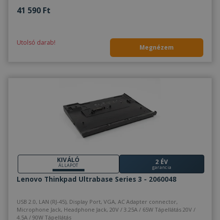
végfelha
láthatott
41 590 Ft
meglátog
említett
weboldal
Utolsó darab!
SRM_B
1 év
Ez egy M
Microsoft
Megnézem
MSN első 
Corporation
származó
.c.bing.com
amely biz
webolda
megfele
működés
KIVÁLÓ
2 ÉV
ÁLLAPOT
garancia
Lenovo Thinkpad Ultrabase Series 3 - 2060048
USB 2.0, LAN (RJ-45), Display Port, VGA, AC Adapter connector,
Microphone Jack, Headphone Jack, 20V / 3.25A / 65W Tápellátás 20V /
4.5A / 90W Tápellátás