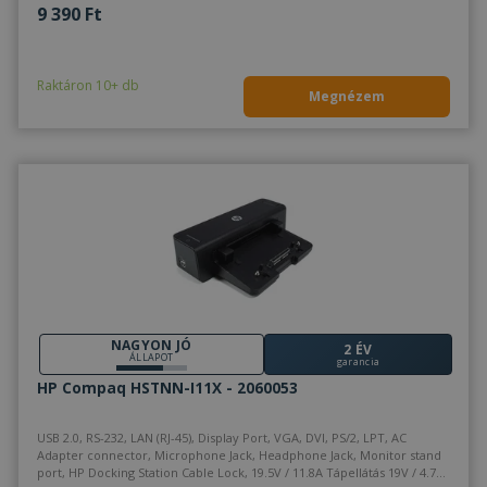
9 390 Ft
Raktáron 10+ db
Megnézem
NAGYON JÓ
2 ÉV
ÁLLAPOT
garancia
HP Compaq HSTNN-I11X - 2060053
USB 2.0, RS-232, LAN (RJ-45), Display Port, VGA, DVI, PS/2, LPT, AC
Adapter connector, Microphone Jack, Headphone Jack, Monitor stand
port, HP Docking Station Cable Lock, 19.5V / 11.8A Tápellátás 19V / 4.74A