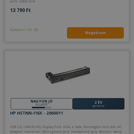
bel
port, Cable lock
beál
eml
13 790 Ft
Szü
a C
Scr
coo
Raktáron 10+ db
meg
Megnézem
műk
VISITOR_PRIVACY_METADATA
5
Ezt 
YouTube
hónap
fel
.youtube.com
4 hét
bel
és 
Google Adatvédelmi irányelvek
dön
tár
has
olda
int
Felj
lát
bel
kül
ada
NAGYON JÓ
poli
2 ÉV
ÁLLAPOT
beál
garancia
tek
HP HSTNN-I16X - 2060011
bizt
pre
jöv
ülé
USB 2.0, LAN (RJ-45), Display Port, VGA, e-Sata, Kensington lock slot, AC
tisz
Adapter connector, Microphone Jack, Headphone Jack, Monitor stand