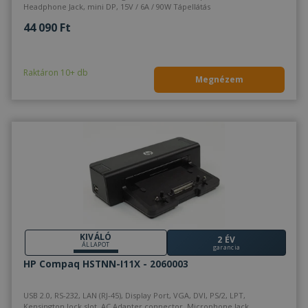
Headphone Jack, mini DP, 15V / 6A / 90W Tápellátás
44 090 Ft
Raktáron 10+ db
Megnézem
KIVÁLÓ
2 ÉV
ÁLLAPOT
garancia
HP Compaq HSTNN-I11X - 2060003
USB 2.0, RS-232, LAN (RJ-45), Display Port, VGA, DVI, PS/2, LPT,
Kensington lock slot, AC Adapter connector, Microphone Jack,