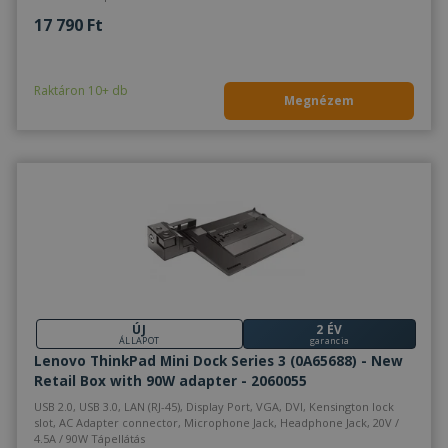
17 790 Ft
Raktáron 10+ db
Megnézem
ÚJ
2 ÉV
ÁLLAPOT
garancia
Lenovo ThinkPad Mini Dock Series 3 (0A65688) - New
Retail Box with 90W adapter - 2060055
USB 2.0, USB 3.0, LAN (RJ-45), Display Port, VGA, DVI, Kensington lock
slot, AC Adapter connector, Microphone Jack, Headphone Jack, 20V /
4.5A / 90W Tápellátás