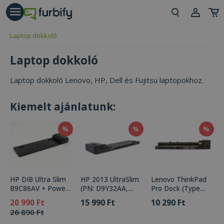
árás gomb
Beje
Laptop dokkoló
Regi
Laptop dokkoló
Laptop dokkoló Lenovo, HP, Dell és Fujitsu laptopokhoz.
Kiemelt ajánlatunk:
%
%
%
HP DIB Ultra Slim
HP 2013 UltraSlim
Lenovo ThinkPad
B9C86AV + Power
(PN: D9Y32AA,
Pro Dock (Type
adapter HP 65W
D9Y19AV)
40A1)
15 990 Ft
10 290 Ft
20 990 Ft
26 890 Ft