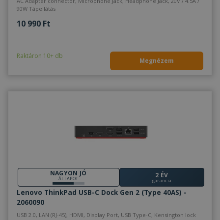
AC Adapter connector, Microphone Jack, Headphone Jack, 20V / 4.5A /
90W Tápellátás
10 990 Ft
Raktáron 10+ db
Megnézem
NAGYON JÓ
2 ÉV
ÁLLAPOT
garancia
Lenovo ThinkPad USB-C Dock Gen 2 (Type 40AS) -
2060090
USB 2.0, LAN (RJ-45), HDMI, Display Port, USB Type-C, Kensington lock