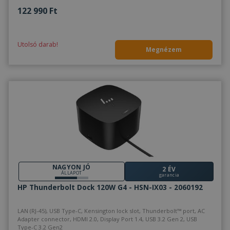
122 990 Ft
Utolsó darab!
Megnézem
NAGYON JÓ
2 ÉV
ÁLLAPOT
garancia
HP Thunderbolt Dock 120W G4 - HSN-IX03 - 2060192
LAN (RJ-45), USB Type-C, Kensington lock slot, Thunderbolt™ port, AC
Adapter connector, HDMI 2.0, Display Port 1.4, USB 3.2 Gen 2, USB
Type-C 3.2 Gen2