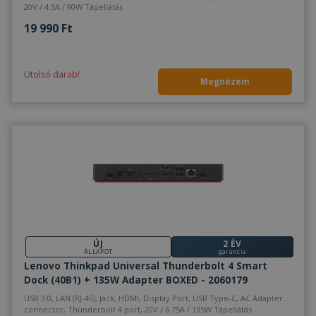
20V / 4.5A / 90W Tápellátás
19 990 Ft
Utolsó darab!
Megnézem
ÚJ
2 ÉV
ÁLLAPOT
garancia
Lenovo Thinkpad Universal Thunderbolt 4 Smart
Dock (40B1) + 135W Adapter BOXED - 2060179
USB 3.0, LAN (RJ-45), Jack, HDMI, Display Port, USB Type-C, AC Adapter
connector, Thunderbolt 4 port, 20V / 6.75A / 135W Tápellátás