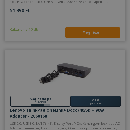
slot, Headphone Jack, USB 3.1 Gen 2, 20V / 4.5A / 90W Tápellátás
51 890 Ft
Raktáron 5-10 db
Megnézem
NAGYON JÓ
2 ÉV
ÁLLAPOT
garancia
Lenovo ThinkPad OneLink+ Dock (40A4) + 90W
Adapter - 2060168
USB 2.0, USB 3.0, LAN (RJ-45), Display Port, VGA, Kensington lock slot, AC
Adapter connector, Headphone Jack, OneLink+ upstream connector,