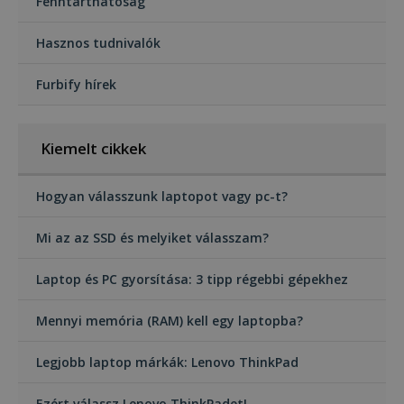
Fenntarthatóság
Hasznos tudnivalók
Furbify hírek
Kiemelt cikkek
Hogyan válasszunk laptopot vagy pc-t?
Mi az az SSD és melyiket válasszam?
Laptop és PC gyorsítása: 3 tipp régebbi gépekhez
Mennyi memória (RAM) kell egy laptopba?
Legjobb laptop márkák: Lenovo ThinkPad
Ezért válassz Lenovo ThinkPadet!