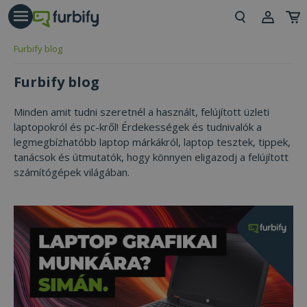
árás gomb
Beje
Furbify blog
Regi
Furbify blog
Minden amit tudni szeretnél a használt, felújított üzleti
laptopokról és pc-kről! Érdekességek és tudnivalók a
legmegbízhatóbb laptop márkákról, laptop tesztek, tippek,
tanácsok és útmutatók, hogy könnyen eligazodj a felújított
számítógépek világában.