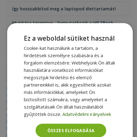
Így hosszabbítsd meg a laptopod élettartamát!
Munkára teremtve – bemutatkozik a HP ZBook
Ez a weboldal sütiket használ
Mi az a 2 az 1-ben laptop?
Cookie-kat használunk a tartalom, a
A mini számítógép (Mini PC) bűvöletében
hirdetések személyre szabására és a
forgalom elemzésére. Webhelyünk Ön általi
használatára vonatkozó információkat
Címkék
megosztjuk hirdetési és elemző
partnereinkkel is, akik egyesíthetik azokat
2 in 1
acer
adatmentés
aio
alkalmazás
alkalmazások
más információkkal, amelyeket Ön
alkatrész
all in one
apple
billentyű
billentyűparancs
biztonság
biztosított számukra, vagy amelyeket a
dell
celsius
chromebook
convertible
csoki
digitális nomád
szolgáltatásaik Ön általi használatából
diákoknak
dokkoló
dvd
eco
elektromos roller
elitebook
gyűjtöttek össze.
Adatvédelmi irányelvek
fenntartható
energiatakarékos
eset
felújított
folio
fujitsu
furbify
game pc
gamer
gamer pc
garancia
grafika
hardware
hírek
hdd
home office
hp
ingyenes
intel
ipad
iphone
ÖSSZES ELFOGADÁSA
iskola
javítás
karbantartás
kis méretű pc
kkv
képszerkesztő