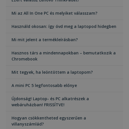
Mi az All In One PC és melyiket válasszam?
Használd okosan: így óvd meg a laptopod hidegben
Mi mit jelent a termékleírásban?
Hasznos társ a mindennapokban – bemutatkozik a
Chromebook
Mit tegyek, ha leöntöttem a laptopom?
A mini PC 5 legfontosabb előnye
Újdonság! Laptop- és PC alkatrészek a
webáruházban! FRISSÍTVE!
Hogyan csökkentheted egyszerűen a
villanyszámlád?