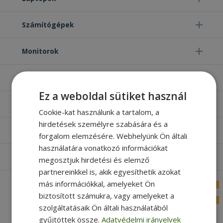
Számítógépek
Monitorok
Egyéb termékek
Ez a weboldal sütiket használ
Hasznos oldalak
Cookie-kat használunk a tartalom, a
hirdetések személyre szabására és a
Furbify things
forgalom elemzésére. Webhelyünk Ön általi
használatára vonatkozó információkat
Apróbetűs rész
megosztjuk hirdetési és elemző
partnereinkkel is, akik egyesíthetik azokat
más információkkal, amelyeket Ön
biztosított számukra, vagy amelyeket a
szolgáltatásaik Ön általi használatából
gyűjtöttek össze.
Adatvédelmi irányelvek