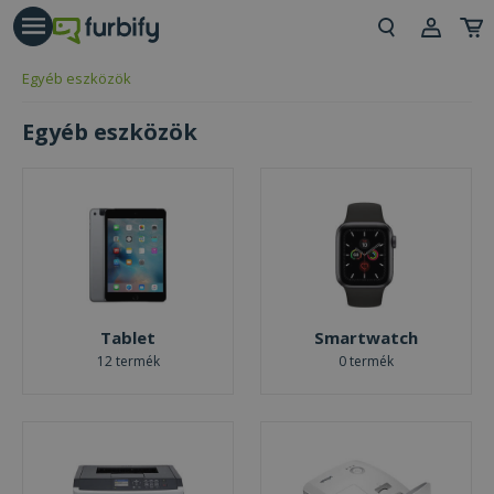
árás gomb
Beje
Egyéb eszközök
Regi
Egyéb eszközök
Tablet
Smartwatch
12 termék
0 termék