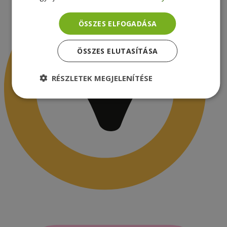
ÖSSZES ELFOGADÁSA
ÖSSZES ELUTASÍTÁSA
RÉSZLETEK MEGJELENÍTÉSE
Elengedhetetlenül
Teljesítmény
szükséges
Célzás
Funkcionalitás
Besorolatlan
Elengedhetetlenül szükséges
Teljesítmény