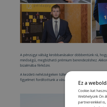
A pénzügyi válság kirobbanásakor döbbentünk rá, hogy 
minőségű, megbízható prémium berendezéshez. Akkoriba
bizalmába férkőzni.
A kezdeti nehézségeken túllendülve gyorsan híre ment 
figyelmet fordítottunk a vásárlói élményre, és a visszaj
Ez a webold
Cookie-kat haszn
Webhelyünk Ön ál
partnereinkkel is