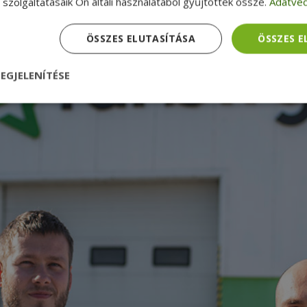
szolgáltatásaik Ön általi használatából gyűjtöttek össze.
Adatvéd
ÖSSZES ELUTASÍTÁSA
ÖSSZES 
EGJELENÍTÉSE
nül
Teljesítmény
Célzás
Funkcionalitás
dhetetlenül szükséges
Teljesítmény
Célzás
Funkcionalitás
Beso
 szükséges sütik lehetővé teszik a webhely alapvető funkcióit, például a felhasznál
eboldal nem használható megfelelően az elengedhetetlenül szükséges sütik nélkül.
Szolgáltató /
Lejárat
Leírás
Domain
nt
4 hét 2
Ezt a cookie-t a Cookie-Script.com szolgál
CookieScript