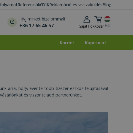
i folyamat
Referenciák
GYIK
Reklamáció és visszaküldés
Blog
Kosár lenyitása
Hívj minket bizalommal!
+36 17 65 46 57
HU
Saját fiók
Kosár
Karrier
Kapcsolat
Karrier
Kapcsolat
nk arra, hogy évente több tízezer eszköz felújításával
vásárlónkat és viszonteladó partnerünket.