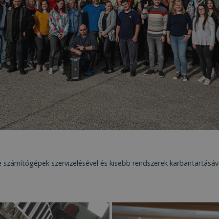
te számítógépek szervizelésével és kisebb rendszerek karbantartásá