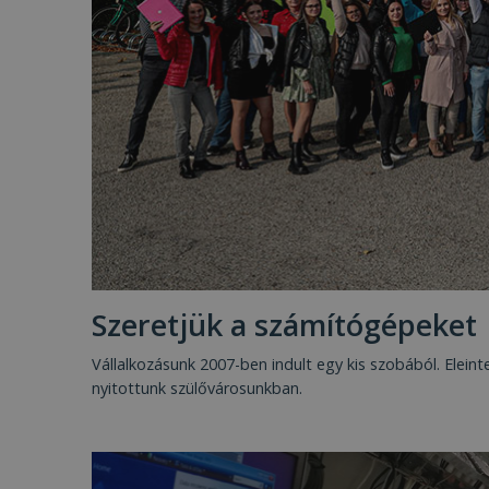
Szeretjük a számítógépeket
Vállalkozásunk 2007-ben indult egy kis szobából. Elein
nyitottunk szülővárosunkban.