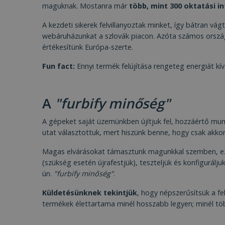
prism_612475886
MR
maguknak. Mostanra már
több, mint 300 oktatási 
_ttp
A kezdeti sikerek felvillanyoztak minket, így bátran v
IDE
webáruházunkat a szlovák piacon. Azóta számos ország
értékesítünk Európa-szerte.
_clck
Fun fact:
Ennyi termék felújítása rengeteg energiát kí
MUID
_clsk
A
"furbify minőség"
_fbp
A gépeket saját üzemünkben újítjuk fel, hozzáértő mu
__kla_id
utat választottuk, mert hiszünk benne, hogy csak akkor
SM
_ga_S9FNSGBKXN
Magas elvárásokat támasztunk magunkkal szemben, e
(szükség esetén újrafestjük), teszteljük és konfigurálju
_ttp
MR
ún.
"furbify minőség"
.
Küldetésünknek tekintjük
, hogy népszerűsítsük a f
VISITOR_INFO1_LIV
termékek élettartama minél hosszabb legyen; minél tö