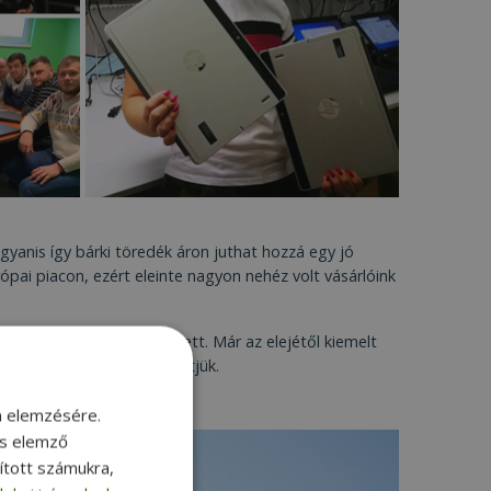
 ugyanis így bárki töredék áron juthat hozzá egy jó
ai piacon, ezért eleinte nagyon nehéz volt vásárlóink
bb megrendelésünk érkezett. Már az elejétől kiemelt
agyrészt ennek is köszönhetjük.
m elemzésére.
és elemző
sított számukra,