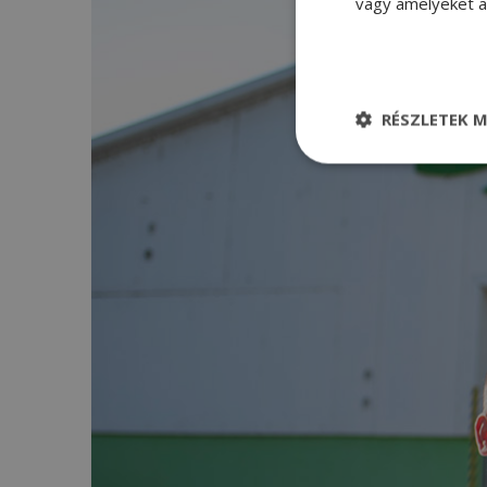
vagy amelyeket a 
RÉSZLETEK M
Elengedhetetle
szükséges
Elenge
Az elengedhetetlenül
a fiókkezelést. A w
Név
CookieScriptConse