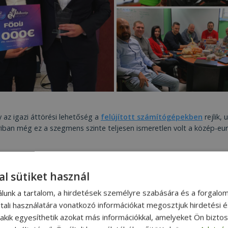
az igazi áttörési lehetőség a
felújított számítógépekben
rejlik,
n még ez a szegmens szinte teljesen ismeretlen volt a közép-európ
a
remek minőségű és megfizethető termékeknek,
és egyre tö
elzések alapján fejlesztjük szolgáltatásunk színvonalát. Sikerünket n
al sütiket használ
álunk a tartalom, a hirdetések személyre szabására és a forgalo
tali használatára vonatkozó információkat megosztjuk hirdetési 
, akik egyesíthetik azokat más információkkal, amelyeket Ön bizto