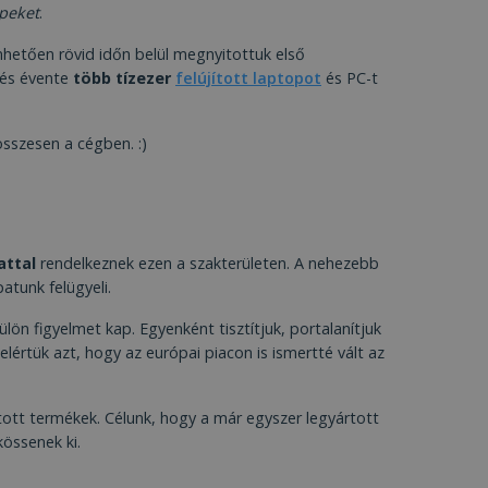
- és
i, amelyet a
peket
.
álásának mérésére
a felhasználói
nhetően rövid időn belül megnyitottuk első
ény és a használat
rmációkat szolgáltat
 és évente
több tízezer
felújított laptopot
és PC-t
y javítására és a
a weboldalt, és
ják.
áló láthatott,
a felhasználói
sszesen a cégben. :)
 javítsa a
oftom egyedi
 Microsoft
zinkronizál számos
kapcsolódik. Ez arra
sználók nyomon
séről, és több
 az analitikai
ására használja,
fél hirdetőitől
attal
rendelkeznek ezen a szakterületen. A nehezebb
tül kattint az Ön
atunk felügyeli.
i, amelyet a
menet állapotának
álásának mérésére
ön figyelmet kap. Egyenként tisztítjuk, portalanítjuk
elértük azt, hogy az európai piacon is ismertté vált az
a felhasználói
i, amelyet a
ény és a használat
álásának mérésére
y javítására és a
ják.
tott termékek. Célunk, hogy a már egyszer legyártott
mon kövesse a
össenek ki.
ználói
webhely látogatója
ióját.