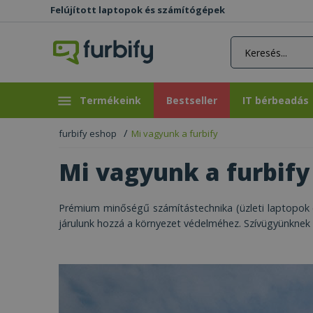
Felújított laptopok és számítógépek
rás gomb
Bestseller
IT bérbeadás
Termékeink
Bestseller
IT bérbeadás
furbify eshop
Mi vagyunk a furbify
Mi vagyunk a furbify
Prémium minőségű számítástechnika (üzleti laptopok és
járulunk hozzá a környezet védelméhez. Szívügyünknek 