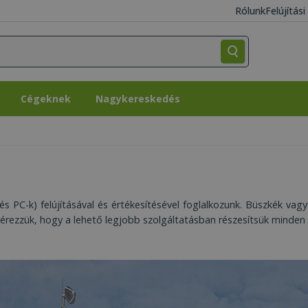
Rólunk
Felújítás
Cégeknek
Nagykereskedés
Cégeknek
Nagykereskedés
 PC-k) felújításával és értékesítésével foglalkozunk. Büszkék vagyu
érezzük, hogy a lehető legjobb szolgáltatásban részesítsük minden 