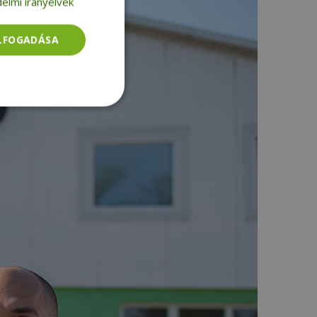
elmi irányelvek
ELFOGADÁSA
Besorolatlan
rolatlan
ói bejelentkezést és
tatás használja a