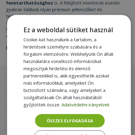
fenntarthatósághoz
is. A felújított monitorok esetén
gyakran találunk olyan prémium jellemzőket és
technológiákat, amelyeket gyakran csak sokkal magasabb
áron lehetne csak megszerezni. Ez lehetőséget nyújt arra,
Ez a weboldal sütiket használ
hogy olyan felső kategóriás monitorhoz jussunk, ami
egyébként túllépné a költségvetésünket.
Cookie-kat használunk a tartalom, a
hirdetések személyre szabására és a
Elolvasom
forgalom elemzésére. Webhelyünk Ön általi
használatára vonatkozó információkat
megosztjuk hirdetési és elemző
Laptopok
partnereinkkel is, akik egyesíthetik azokat
más információkkal, amelyeket Ön
Számítógépek
biztosított számukra, vagy amelyeket a
szolgáltatásaik Ön általi használatából
gyűjtöttek össze.
Adatvédelmi irányelvek
Monitorok
ÖSSZES ELFOGADÁSA
Egyéb termékek