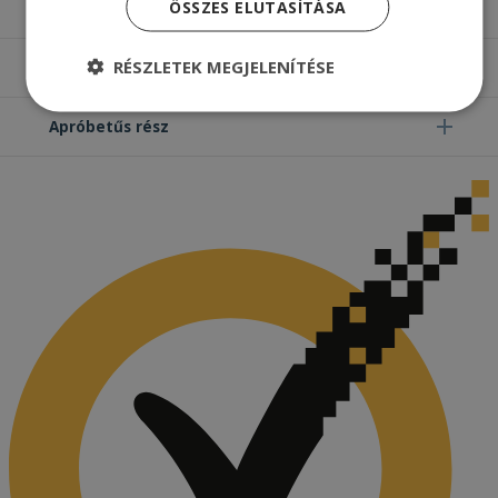
ÖSSZES ELUTASÍTÁSA
Hasznos oldalak
RÉSZLETEK MEGJELENÍTÉSE
Furbify things
Elengedhetetlenül
Teljesítmény
Apróbetűs rész
szükséges
Célzás
Funkcionalitás
Besorolatlan
Elengedhetetlenül szükséges
Teljesítmény
Célzás
Funkcionalitás
Besorolatlan
Az elengedhetetlenül szükséges sütik lehetővé
teszik a webhely alapvető funkcióit, például a
felhasználói bejelentkezést és a fiókkezelést. A