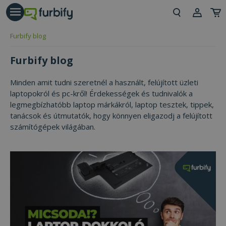
árás gomb
Beje
Furbify blog
Regi
Furbify blog
Minden amit tudni szeretnél a használt, felújított üzleti
laptopokról és pc-kről! Érdekességek és tudnivalók a
legmegbízhatóbb laptop márkákról, laptop tesztek, tippek,
tanácsok és útmutatók, hogy könnyen eligazodj a felújított
számítógépek világában.