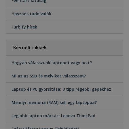
Fenntarthatóság
Hasznos tudnivalók
Furbify hírek
Kiemelt cikkek
Hogyan válasszunk laptopot vagy pc-t?
Mi az az SSD és melyiket válasszam?
Laptop és PC gyorsítása: 3 tipp régebbi gépekhez
Mennyi memória (RAM) kell egy laptopba?
Legjobb laptop márkák: Lenovo ThinkPad
Ezért válassz Lenovo ThinkPadet!