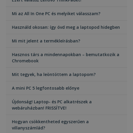
Mi az All In One PC és melyiket válasszam?
Használd okosan: így óvd meg a laptopod hidegben
Mi mit jelent a termékleírásban?
Hasznos társ a mindennapokban – bemutatkozik a
Chromebook
Mit tegyek, ha leöntöttem a laptopom?
A mini PC 5 legfontosabb előnye
Újdonság! Laptop- és PC alkatrészek a
webáruházban! FRISSÍTVE!
Hogyan csökkentheted egyszerűen a
villanyszámlád?