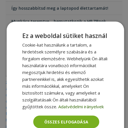
Így hosszabbítsd meg a laptopod élettartamát!
Munkára teremtve – bemutatkozik a HP ZBook
Ez a weboldal sütiket használ
Mi az a 2 az 1-ben laptop?
Cookie-kat használunk a tartalom, a
A mini számítógép (Mini PC) bűvöletében
hirdetések személyre szabására és a
forgalom elemzésére. Webhelyünk Ön általi
használatára vonatkozó információkat
Címkék
megosztjuk hirdetési és elemző
partnereinkkel is, akik egyesíthetik azokat
2 in 1
acer
adatmentés
aio
alkalmazás
alkalmazások
más információkkal, amelyeket Ön
alkatrész
all in one
apple
billentyű
billentyűparancs
biztonság
biztosított számukra, vagy amelyeket a
dell
celsius
chromebook
convertible
csoki
digitális nomád
szolgáltatásaik Ön általi használatából
diákoknak
dokkoló
dvd
eco
elektromos roller
elitebook
gyűjtöttek össze.
Adatvédelmi irányelvek
fenntartható
energiatakarékos
eset
felújított
folio
fujitsu
furbify
game pc
gamer
gamer pc
garancia
grafika
hardware
hírek
hdd
home office
hp
ingyenes
intel
ipad
iphone
ÖSSZES ELFOGADÁSA
iskola
javítás
karbantartás
kis méretű pc
kkv
képszerkesztő