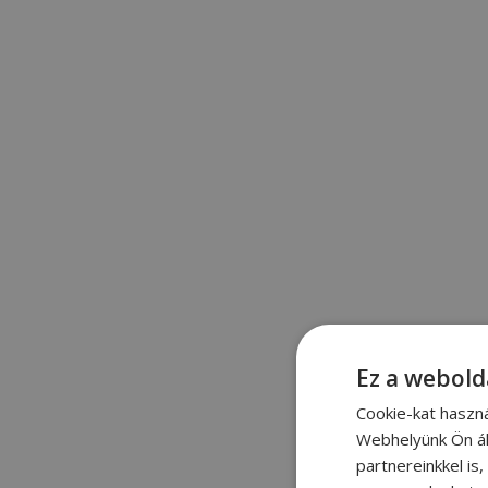
Ez a webold
Cookie-kat haszn
Webhelyünk Ön ál
partnereinkkel is