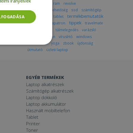
elmi irányelvek
produktivitás
ram
revolve
részletfizetési lehetőség
ssd
számítógép
termékbemutatók
ELFOGADÁSA
színes laptop
tablet
tippek
thinkpad
tintapatron
travelmate
tudnivalók
túlmelegedés
varázsló
videóhívás
vpn
vírusírtó
windows
workstation
yoga
zbook
újdonság
Besorolatlan
útmutató
üzleti laptop
EGYÉB TERMÉKEK
Laptop alkatrészek
Számítógép alkatrészek
rolatlan
Laptop dokkoló
ói bejelentkezést és
Laptop akkumulátor
Használt mobiltelefon
Tablet
Printer
Toner
tatás használja a