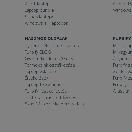
2 in 1 laptop
Gamer P
Laptop bundle
Windows
Színes laptopok
VISITOR_PRIVACY
Windows 11 laptopok
HASZNOS OLDALAK
FURBIFY
Ingyenes Norton előfizetés
Mi a felúj
Googl
_tt_enable_cookie
Furbify BLOG
Mi vagyun
Gyakori kérdések (GY.I.K.)
Árgaranci
Termékeink osztályozása
Furbify s
Laptop választó
Zöldek v
Név
Értékelések
Furbify 
Név
ttcsid_CJ1S5PJC77
Laptop felvásárlás
Furbify 
Név
Furbify részletfizetés
Állásaján
__Secure-YNID
Clarity
YSC
PastPay halasztott fizetés
prism_612475886
Számítástechnika bérbeadása
__Secure-ROLLOU
MUID
_ga
ttcsid
frb2023