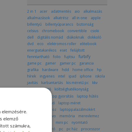
2 in 1
acer
adatmentés
aio
alkalmazás
alkalmazások
alkatrész
all in one
apple
billentyű
billentyűparancs
biztonság
celsius
chromebook
convertible
csoki
dell
digitális nomád
diákoknak
dokkoló
dvd
eco
elektromos roller
elitebook
energiatakarékos
eset
felújított
furbify
fenntartható
folio
fujitsu
game pc
gamer
gamer pc
garancia
grafika
hardware
hdd
home office
hp
hírek
ingyenes
intel
ipad
iphone
iskola
javítás
karbantartás
kis méretű pc
kkv
képszerkesztő
költséghatékonyság
laptop
laptop gyorsítás
laptop hűtés
laptop képernyő
laptop méret
laptop utazáshoz
laptoppalazálmokért
m elemzésére.
latitude
lenovo
memória
merevlemez
és elemző
mindenegyben
mini pc
nyomtató
sított számukra,
pc
optikai meghajtó
pc ház
processzor