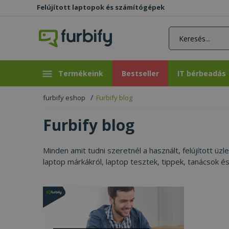
Felújított laptopok és számítógépek
rás gomb
Bestseller
IT bérbeadás
Termékeink
Bestseller
IT bérbeadás
furbify eshop
Furbify blog
Furbify blog
Minden amit tudni szeretnél a használt, felújított üz
laptop márkákról, laptop tesztek, tippek, tanácsok é