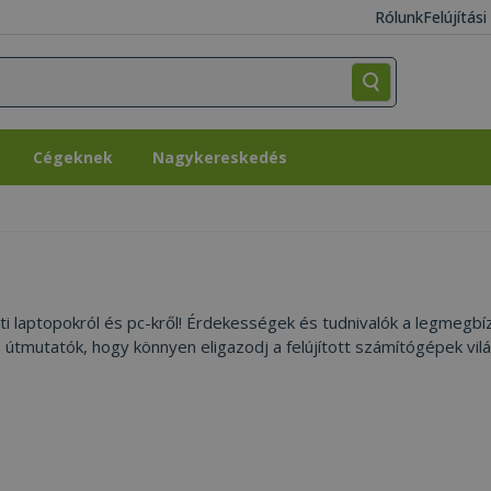
Rólunk
Felújítás
Cégeknek
Nagykereskedés
Cégeknek
Nagykereskedés
leti laptopokról és pc-kről! Érdekességek és tudnivalók a legmegb
s útmutatók, hogy könnyen eligazodj a felújított számítógépek vil