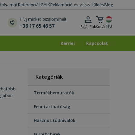
i folyamat
Referenciák
GYIK
Reklamáció és visszaküldés
Blog
Kosár lenyitása
Hívj minket bizalommal!
+36 17 65 46 57
HU
Saját fiók
Kosár
Karrier
Kapcsolat
Karrier
Kapcsolat
Kategóriák
ízhatóbb
Termékbemutatók
ágában.
Fenntarthatóság
Hasznos tudnivalók
Furbify hírek