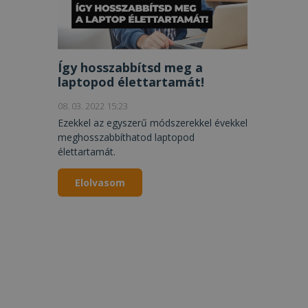
Így hosszabbítsd meg a
laptopod élettartamát!
08. 03. 2022 15:23
Ezekkel az egyszerű módszerekkel évekkel
meghosszabbíthatod laptopod
élettartamát.
Elolvasom