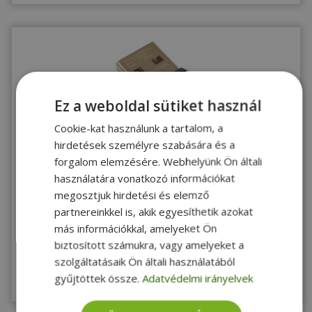
Ez a weboldal sütiket használ
Cookie-kat használunk a tartalom, a
hirdetések személyre szabására és a
ÚJ
2 ÉV
ÁLLAPOT
garancia
forgalom elemzésére. Webhelyünk Ön általi
Logitech UNIFYING RECEIVER 6MM - 2010022
használatára vonatkozó információkat
megosztjuk hirdetési és elemző
Új
partnereinkkel is, akik egyesíthetik azokat
4 690 Ft
más információkkal, amelyeket Ön
biztosított számukra, vagy amelyeket a
szolgáltatásaik Ön általi használatából
Raktáron 10+ db
gyűjtöttek össze.
Adatvédelmi irányelvek
Megnézem