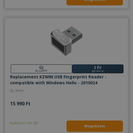
ÚJ
2 ÉV
ÁLLAPOT
garancia
Replacement KZWIN USB Fingerprint Reader -
compatible with Windows Hello - 2010024
Új, Silver
15 990 Ft
Raktáron 10+ db
Megnézem