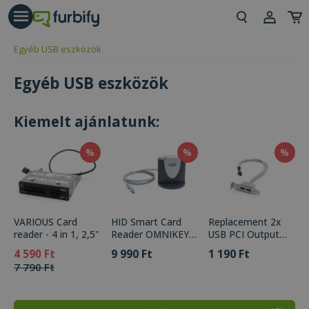
árás gomb
Beje
Egyéb USB eszközök
Regi
Egyéb USB eszközök
Kiemelt ajánlatunk:
%
%
%
VARIOUS Card
HID Smart Card
Replacement 2x
reader - 4 in 1, 2,5"
Reader OMNIKEY
USB PCI Output
3121
from Internal
9 990 Ft
1 190 Ft
4 590 Ft
Connector
7 790 Ft