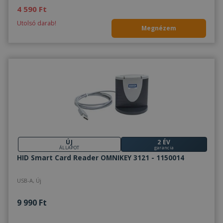
4 590 Ft
Utolsó darab!
Megnézem
ÚJ
2 ÉV
ÁLLAPOT
garancia
HID Smart Card Reader OMNIKEY 3121 - 1150014
USB-A, Új
9 990 Ft