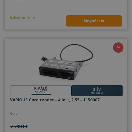
Raktáron 10+ db
Megnézem
%
KIVÁLÓ
2 ÉV
ÁLLAPOT
garancia
VARIOUS Card reader - 4 in 1, 2,5" - 1150007
Gold
7 790 Ft