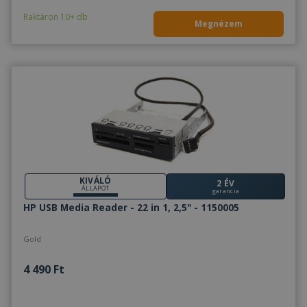
Raktáron 10+ db
Megnézem
KIVÁLÓ
2 ÉV
ÁLLAPOT
garancia
HP USB Media Reader - 22 in 1, 2,5" - 1150005
Gold
4 490 Ft