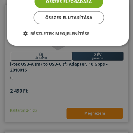
ÖSSZES ELFOGADÁSA
ÖSSZES ELUTASÍTÁSA
RÉSZLETEK MEGJELENÍTÉSE
Elengedhetetlenül
Teljesítmény
szükséges
ÚJ
2 ÉV
ÁLLAPOT
garancia
i-tec USB-A (m) to USB-C (f) Adapter, 10 Gbps -
2010016
Célzás
Funkcionalitás
Besorolatlan
Új
2 490 Ft
Raktáron 2-4 db
Megnézem
Elengedhetetlenül szükséges
Teljesítmény
Célzás
Funkcionalitás
Besorolatlan