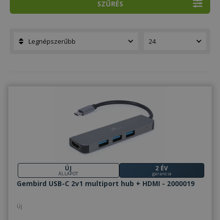
SZŰRÉS
ÚJ
2 ÉV
ÁLLAPOT
garancia
Gembird USB-C 2v1 multiport hub + HDMI - 2000019
Új