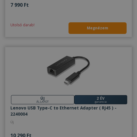
7 990 Ft
Utolsó darab!
Megnézem
ÚJ
2 ÉV
ÁLLAPOT
garancia
Lenovo USB Type-C to Ethernet Adapter ( RJ45 ) -
2240004
Új
10 290 Ft