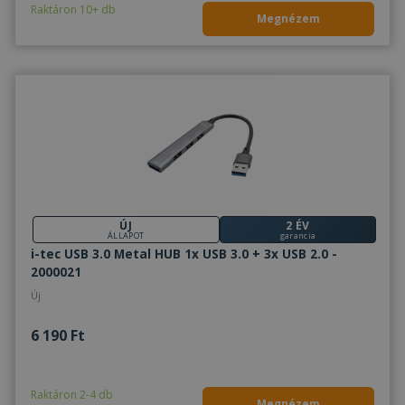
Raktáron 10+ db
Megnézem
ÚJ
2 ÉV
ÁLLAPOT
garancia
i-tec USB 3.0 Metal HUB 1x USB 3.0 + 3x USB 2.0 -
2000021
Új
6 190 Ft
Raktáron 2-4 db
Megnézem