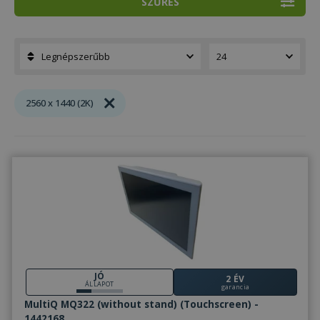
SZŰRÉS
2560 x 1440 (2K)
JÓ
2 ÉV
ÁLLAPOT
garancia
MultiQ MQ322 (without stand) (Touchscreen) -
1442168