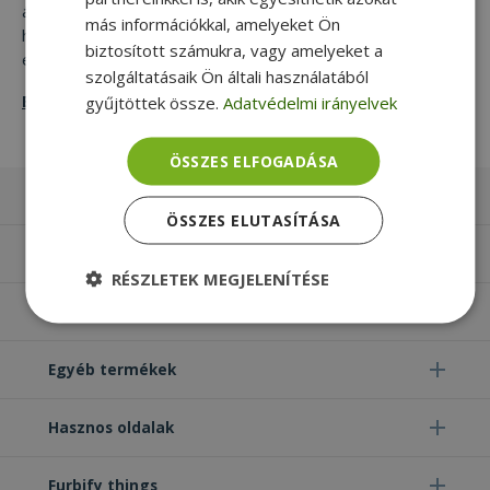
áron lehetne csak megszerezni. Ez lehetőséget nyújt arra,
más információkkal, amelyeket Ön
hogy olyan felső kategóriás monitorhoz jussunk, ami
biztosított számukra, vagy amelyeket a
egyébként túllépné a költségvetésünket.
szolgáltatásaik Ön általi használatából
Elolvasom
gyűjtöttek össze.
Adatvédelmi irányelvek
ÖSSZES ELFOGADÁSA
Laptopok
ÖSSZES ELUTASÍTÁSA
Számítógépek
RÉSZLETEK MEGJELENÍTÉSE
Monitorok
Elengedhetetlenül
Teljesítmény
szükséges
Egyéb termékek
Hasznos oldalak
Célzás
Funkcionalitás
Besorolatlan
Furbify things