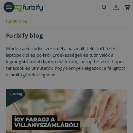
árás gomb
Beje
Furbify blog
Regi
Furbify blog
Minden amit tudni szeretnél a használt, felújított üzleti
laptopokról és pc-kről! Érdekességek és tudnivalók a
legmegbízhatóbb laptop márkákról, laptop tesztek, tippek,
tanácsok és útmutatók, hogy könnyen eligazodj a felújított
számítógépek világában.