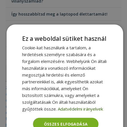
villanyszámlád?
Így hosszabbítsd meg a laptopod élettartamát!
Munkára teremtve – bemutatkozik a HP ZBook
Ez a weboldal sütiket használ
Mi az a 2 az 1-ben laptop?
Cookie-kat használunk a tartalom, a
A mini számítógép (Mini PC) bűvöletében
hirdetések személyre szabására és a
forgalom elemzésére. Webhelyünk Ön általi
használatára vonatkozó információkat
Címkék
megosztjuk hirdetési és elemző
partnereinkkel is, akik egyesíthetik azokat
2 in 1
acer
adatmentés
aio
alkalmazás
alkalmazások
más információkkal, amelyeket Ön
alkatrész
all in one
apple
billentyű
billentyűparancs
biztonság
biztosított számukra, vagy amelyeket a
dell
celsius
chromebook
convertible
csoki
digitális nomád
szolgáltatásaik Ön általi használatából
diákoknak
dokkoló
dvd
eco
elektromos roller
elitebook
gyűjtöttek össze.
Adatvédelmi irányelvek
fenntartható
energiatakarékos
eset
felújított
folio
fujitsu
furbify
game pc
gamer
gamer pc
garancia
grafika
hardware
ÖSSZES ELFOGADÁSA
hírek
hdd
home office
hp
ingyenes
intel
ipad
iphone