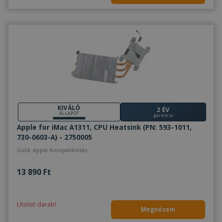
hirdetések személyre szabására és a
forgalom elemzésére. Webhelyünk Ön általi
használatára vonatkozó információkat
megosztjuk hirdetési és elemző
partnereinkkel is, akik egyesíthetik azokat
más információkkal, amelyeket Ön
biztosított számukra, vagy amelyeket a
szolgáltatásaik Ön általi használatából
gyűjtöttek össze.
Adatvédelmi irányelvek
KIVÁLÓ
2 ÉV
ÁLLAPOT
garancia
ÖSSZES ELFOGADÁSA
Apple for iMac A1311, CPU Heatsink (PN: 593-1011,
730-0603-A) - 2750005
Gold, Apple Kompatibilitás
ÖSSZES ELUTASÍTÁSA
13 890 Ft
RÉSZLETEK MEGJELENÍTÉSE
Elengedhetetlenül
Teljesítmény
Utolsó darab!
szükséges
Megnézem