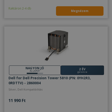
Raktáron 2-4 db
Megnézem
NAGYON JÓ
2 ÉV
ÁLLAPOT
garancia
Dell for Dell Precision Tower 5810 (PN: 0YH2R3,
0RDTTV) - 2860004
Silver, Dell Kompatibilitás
11 990 Ft