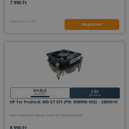
7 990 Ft
Raktáron 2-4 db
Megnézem
KIVÁLÓ
2 ÉV
ÁLLAPOT
garancia
HP for ProDesk 400 G7 SFF (PN: 908998-002) - 2860010
4 pin Csatlakozó típusa, Gold, HP Kompatibilitás
8 990 Ft