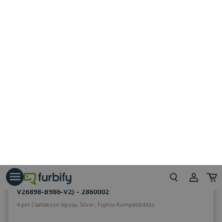
NAGYON JÓ
2 ÉV
ÁLLAPOT
garancia
Fujitsu for All In One Esprimo X923 All In One (PN:
V26898-B986-V2) - 2860002
4 pin Csatlakozó típusa, Silver, Fujitsu Kompatibilitás