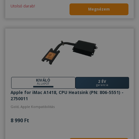
Utolsó darab!
Megnézem
KIVÁLÓ
2 ÉV
ÁLLAPOT
garancia
Apple for iMac A1418, CPU Heatsink (PN: 806-5551) -
2750011
Gold, Apple Kompatibilitás
8 990 Ft