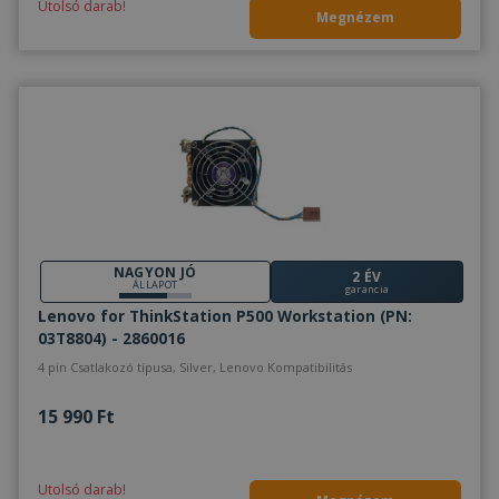
Utolsó darab!
Megnézem
NAGYON JÓ
2 ÉV
ÁLLAPOT
garancia
Lenovo for ThinkStation P500 Workstation (PN:
03T8804) - 2860016
4 pin Csatlakozó típusa, Silver, Lenovo Kompatibilitás
15 990 Ft
Utolsó darab!