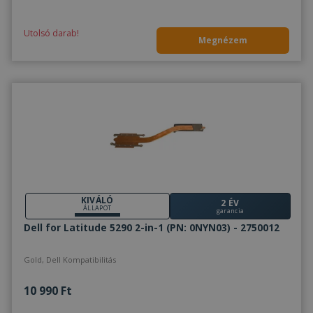
Utolsó darab!
Megnézem
KIVÁLÓ
2 ÉV
ÁLLAPOT
garancia
Dell for Latitude 5290 2-in-1 (PN: 0NYN03) - 2750012
Gold, Dell Kompatibilitás
10 990 Ft