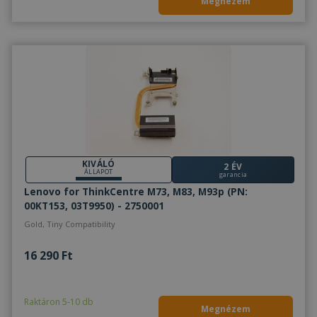
Megnézem
KIVÁLÓ
2 ÉV
ÁLLAPOT
garancia
Lenovo for ThinkCentre M73, M83, M93p (PN:
00KT153, 03T9950) - 2750001
Gold, Tiny Compatibility
16 290 Ft
Ez a weboldal sütiket használ
Raktáron 5-10 db
Cookie-kat használunk a tartalom, a
Megnézem