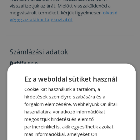
visszafizetjük az árát. Mielőtt visszaküldenéd a
megvásárolt terméket, kérjük figyelmesen
olvasd
végig az alábbi tájékoztatót
.
Számlázási adatok
furbify s.r.o.
Osada Reviczkého 3869/38, 946 03 Kolárovo (Gúta),
Szlovákia
Ez a weboldal sütiket használ
Cégjegyzékszám: 44827385
Cookie-kat használunk a tartalom, a
Adószám: 2022851589
hirdetések személyre szabására és a
EU nemzetközi adószám: SK2022851589
forgalom elemzésére. Webhelyünk Ön általi
használatára vonatkozó információkat
Bankszámlaszám: 12028209-02010543-00100002
megosztjuk hirdetési és elemző
IBAN: HU89 1202 8209 0201 0543 0010 0002
partnereinkkel is, akik egyesíthetik azokat
(Raiffeisen Bank)
más információkkal, amelyeket Ön
Bankszámlaszám: 212959395/0900