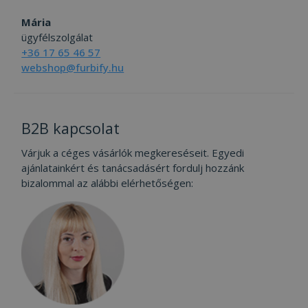
Mária
ügyfélszolgálat
+36 17 65 46 57
webshop@furbify.hu
B2B kapcsolat
Várjuk a céges vásárlók megkereséseit. Egyedi
ajánlatainkért és tanácsadásért fordulj hozzánk
bizalommal az alábbi elérhetőségen: