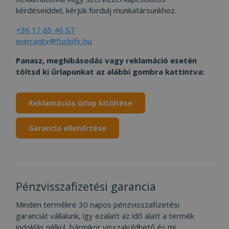
kérdéseiddel, kérjük fordulj munkatársunkhoz.
+36 17 65 46 57
warranty@furbify.hu
Panasz, meghibásodás vagy reklamáció esetén
töltsd ki űrlapunkat az alábbi gombra kattintva:
Reklamációs űrlap kitöltése
Garancia ellenőrzése
Pénzvisszafizetési garancia
Minden termékre 30 napos pénzvisszafizetési
garanciát vállalunk, így ezalatt az idő alatt a termék
indoklás nélkül, bármikor visszaküldhető és mi