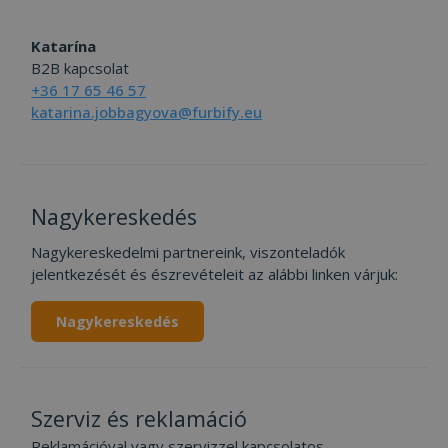
Katarína
B2B kapcsolat
+36 17 65 46 57
katarina.jobbagyova@furbify.eu
Nagykereskedés
Nagykereskedelmi partnereink, viszonteladók
jelentkezését és észrevételeit az alábbi linken várjuk:
Nagykereskedés
Szerviz és reklamáció
Reklamációval vagy szervizzel kapcsolatos