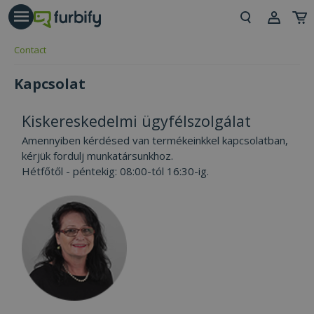
árás gomb
Beje
Contact
Regi
Kapcsolat
Kiskereskedelmi ügyfélszolgálat
Amennyiben kérdésed van termékeinkkel kapcsolatban,
kérjük fordulj munkatársunkhoz.
Hétfőtől - péntekig: 08:00-tól 16:30-ig.