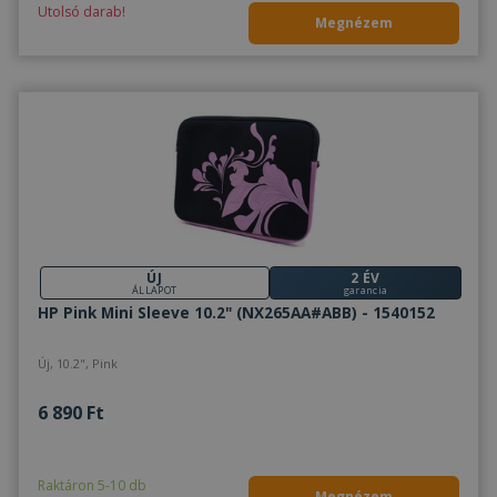
Utolsó darab!
Megnézem
ÚJ
2 ÉV
ÁLLAPOT
garancia
HP Pink Mini Sleeve 10.2" (NX265AA#ABB) - 1540152
Új, 10.2", Pink
6 890 Ft
Raktáron 5-10 db
Megnézem