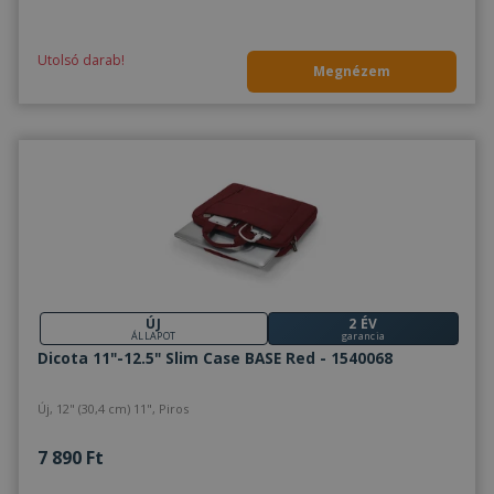
Utolsó darab!
Megnézem
ÚJ
2 ÉV
ÁLLAPOT
garancia
Dicota 11"-12.5" Slim Case BASE Red - 1540068
Új, 12" (30,4 cm) 11", Piros
7 890 Ft