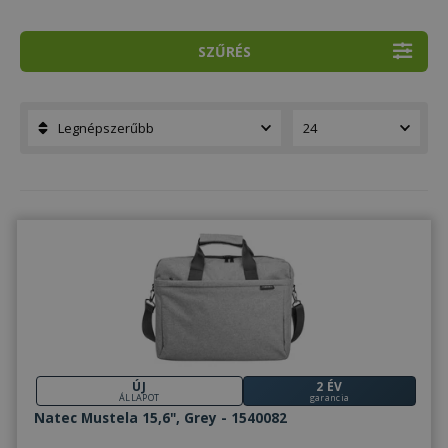
SZŰRÉS
ÚJ
2 ÉV
ÁLLAPOT
garancia
Natec Mustela 15,6", Grey - 1540082