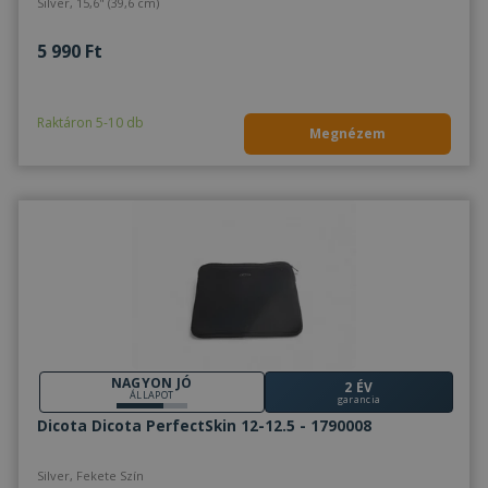
Silver, 15,6" (39,6 cm)
5 990 Ft
Raktáron 5-10 db
Megnézem
NAGYON JÓ
2 ÉV
ÁLLAPOT
garancia
Dicota Dicota PerfectSkin 12-12.5 - 1790008
Silver, Fekete Szín