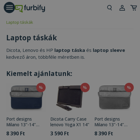
árás gomb
Beje
Laptop táskák
Regi
Laptop táskák
Dicota, Lenovo és HP
laptop táska
és
laptop sleeve
kedvező áron, többféle méretben is.
Kiemelt ajánlatunk:
%
%
%
Port designs
Dicota Carry Case
Port designs
Milano 13"-14"
lenovo Yoga X1 14"
Milano 13"-14"
Laptop Sleeve Blue
Laptop Sleeve Grey
8 390 Ft
3 590 Ft
8 390 Ft