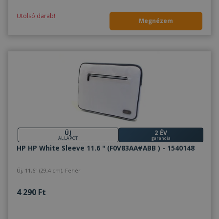
Utolsó darab!
Megnézem
ÚJ
2 ÉV
ÁLLAPOT
garancia
HP HP White Sleeve 11.6 " (F0V83AA#ABB ) - 1540148
Új, 11,6" (29,4 cm), Fehér
4 290 Ft