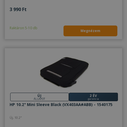
3 990 Ft
Raktáron 5-10 db
Megnézem
ÚJ
2 ÉV
ÁLLAPOT
garancia
HP 10.2" Mini Sleeve Black (VX403AA#ABB) - 1540175
Új, 10.2"