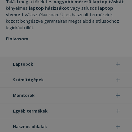
verzióját
Találd meg a tökéletes
nagyobb méretű laptop táskát
,
kényelmes
laptop hátizsákot
vagy stílusos
laptop
test_cookie
15 perc
Ezt a coo
Google LLC
DoubleCl
.doubleclick.net
sleeve
-t választékunkban. Új és használt termékeink
állítja b
között böngészve garantáltan megtalálod a stílusodhoz
Google
tulajdon
leginkább illőt.
van) ann
megállap
hogy a w
Elolvasom
látogató
böngész
támogatj
sütiket.
ANONCHK
9 perc 51
Ez a coo
Microsoft
Laptopok
másodperc
informác
Corporation
szolgálta
.c.clarity.ms
hogy a
Számítógépek
végfelha
hogyan h
a webolda
minden 
Monitorok
reklámró
amelyet 
végfelha
láthatott
Egyéb termékek
meglátog
említett
weboldal
Hasznos oldalak
_gcl_au
2 hónap 4
Ezt a coo
Google LLC