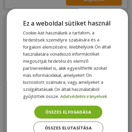
Ez a weboldal sütiket használ
Cookie-kat használunk a tartalom, a
hirdetések személyre szabására és a
forgalom elemzésére. Webhelyünk Ön általi
használatára vonatkozó információkat
megosztjuk hirdetési és elemző
ÚJ
2 ÉV
partnereinkkel is, akik egyesíthetik azokat
ÁLLAPOT
garancia
más információkkal, amelyeket Ön
HP HP Mini Value Kit - Sleeve + Mouse (WU810AA),
biztosított számukra, vagy amelyeket a
10.2" - 1540161
szolgáltatásaik Ön általi használatából
Új, 10.2"
gyűjtöttek össze.
Adatvédelmi irányelvek
6 490 Ft
ÖSSZES ELFOGADÁSA
Raktáron 10+ db
Megnézem
ÖSSZES ELUTASÍTÁSA