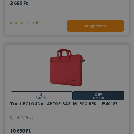
3 690 Ft
Raktáron 5-10 db
Megnézem
ÚJ
2 ÉV
ÁLLAPOT
garancia
Trust BOLOGNA LAPTOP BAG 16" ECO RED - 1540183
Új, 16,1", Piros
10 690 Ft