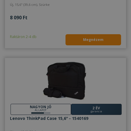
Új, 15,6" (39,6 cm), Szürke
8 090 Ft
Raktáron 2-4 db
Megnézem
NAGYON JÓ
2 ÉV
ÁLLAPOT
garancia
Lenovo ThinkPad Case 15,6" - 1540169