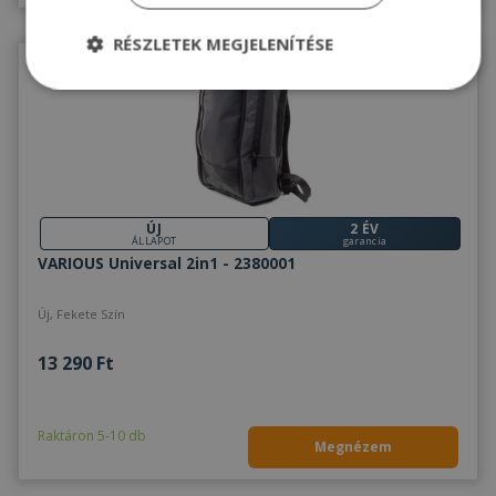
RÉSZLETEK MEGJELENÍTÉSE
Elengedhetetlenül
Teljesítmény
szükséges
Célzás
Funkcionalitás
Besorolatlan
ÚJ
2 ÉV
ÁLLAPOT
garancia
VARIOUS Universal 2in1 - 2380001
Új, Fekete Szín
Elengedhetetlenül szükséges
Teljesítmény
13 290 Ft
Célzás
Funkcionalitás
Besorolatlan
Az elengedhetetlenül szükséges sütik lehetővé
Raktáron 5-10 db
teszik a webhely alapvető funkcióit, például a
Megnézem
felhasználói bejelentkezést és a fiókkezelést. A
weboldal nem használható megfelelően az
elengedhetetlenül szükséges sütik nélkül.