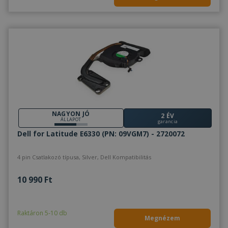
NAGYON JÓ
2 ÉV
ÁLLAPOT
garancia
Dell for Latitude E6330 (PN: 09VGM7) - 2720072
4 pin Csatlakozó típusa, Silver, Dell Kompatibilitás
10 990 Ft
Raktáron 5-10 db
Megnézem