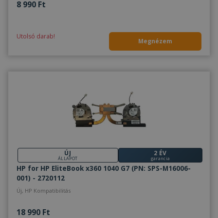
8 990 Ft
Utolsó darab!
Megnézem
ÚJ
2 ÉV
ÁLLAPOT
garancia
HP for HP EliteBook x360 1040 G7 (PN: SPS-M16006-
001) - 2720112
Új, HP Kompatibilitás
18 990 Ft