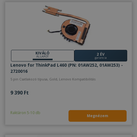
KIVÁLÓ
2 ÉV
ÁLLAPOT
garancia
Lenovo for ThinkPad L460 (PN: 01AW252, 01AW253) -
2720016
5 pin Csatlakozó típusa, Gold, Lenovo Kompatibilitás
9 390 Ft
Raktáron 5-10 db
Megnézem