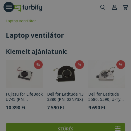
árás gomb
Beje
Laptop ventilátor
Regi
Laptop ventilátor
Kiemelt ajánlatunk:
%
%
%
Fujitsu for LifeBook
Dell for Latitude 13
Dell for Latitude
U745 (PN:
3380 (PN: 02NY3X)
5580, 5590, U-Type
CP687040-XX)
CPU (PN: 09VK27)
10 890 Ft
7 590 Ft
9 690 Ft
SZŰRÉS