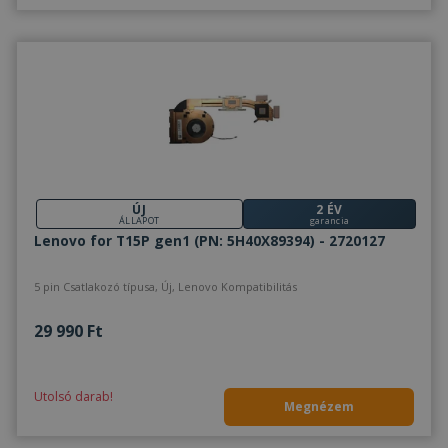
ÚJ
2 ÉV
ÁLLAPOT
garancia
Lenovo for T15P gen1 (PN: 5H40X89394) - 2720127
5 pin Csatlakozó típusa, Új, Lenovo Kompatibilitás
29 990 Ft
Utolsó darab!
Megnézem