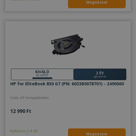
Megnézem
KIVÁLÓ
2 ÉV
ÁLLAPOT
garancia
HP for EliteBook 830 G7 (PN: 6033B0078701) - 2490060
Gold, HP Kompatibilitás
12 990 Ft
Raktáron 2-4 db
Megnézem