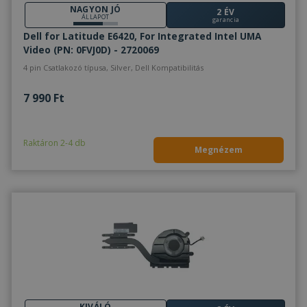
hogyan h
NAGYON JÓ
2 ÉV
a webolda
ÁLLAPOT
garancia
minden 
reklámró
Dell for Latitude E6420, For Integrated Intel UMA
amelyet 
Video (PN: 0FVJ0D) - 2720069
végfelha
láthatott
4 pin Csatlakozó típusa, Silver, Dell Kompatibilitás
meglátog
említett
weboldal
7 990 Ft
SRM_B
1 év
Ez egy M
Microsoft
MSN első 
Corporation
származó
.c.bing.com
amely biz
Raktáron 2-4 db
webolda
Megnézem
megfele
működés
KIVÁLÓ