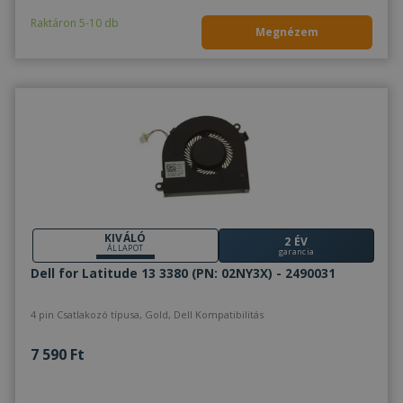
Raktáron 5-10 db
Megnézem
KIVÁLÓ
2 ÉV
ÁLLAPOT
garancia
Dell for Latitude 13 3380 (PN: 02NY3X) - 2490031
4 pin Csatlakozó típusa, Gold, Dell Kompatibilitás
7 590 Ft