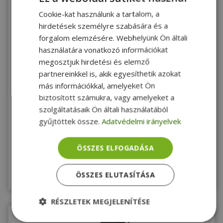
Cookie-kat használunk a tartalom, a
hirdetések személyre szabására és a
forgalom elemzésére. Webhelyünk Ön általi
használatára vonatkozó információkat
megosztjuk hirdetési és elemző
partnereinkkel is, akik egyesíthetik azokat
KIVÁLÓ
2 ÉV
ÁLLAPOT
garancia
más információkkal, amelyeket Ön
Apple for MacBook Pro 14 A2442 M1 (PN: 610-00536) -
biztosított számukra, vagy amelyeket a
2490063
szolgáltatásaik Ön általi használatából
Gold, Apple Kompatibilitás
gyűjtöttek össze.
Adatvédelmi irányelvek
15 990 Ft
ÖSSZES ELFOGADÁSA
Utolsó darab!
ÖSSZES ELUTASÍTÁSA
Megnézem
RÉSZLETEK MEGJELENÍTÉSE