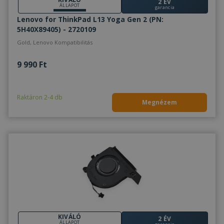
2 ÉV
ÁLLAPOT
garancia
Lenovo for ThinkPad L13 Yoga Gen 2 (PN:
5H40X89405) - 2720109
Gold, Lenovo Kompatibilitás
9 990 Ft
Raktáron 2-4 db
Megnézem
KIVÁLÓ
2 ÉV
ÁLLAPOT