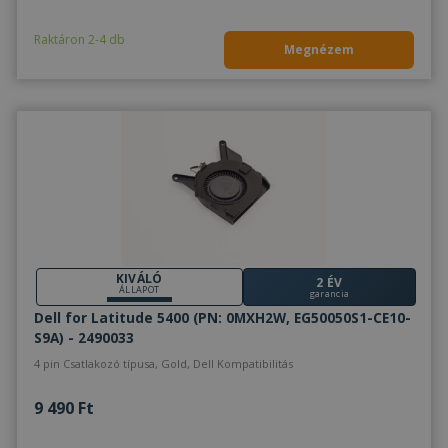
Raktáron 2-4 db
Megnézem
KIVÁLÓ
2 ÉV
ÁLLAPOT
garancia
Dell for Latitude 5400 (PN: 0MXH2W, EG50050S1-CE10-
S9A) - 2490033
4 pin Csatlakozó típusa, Gold, Dell Kompatibilitás
9 490 Ft