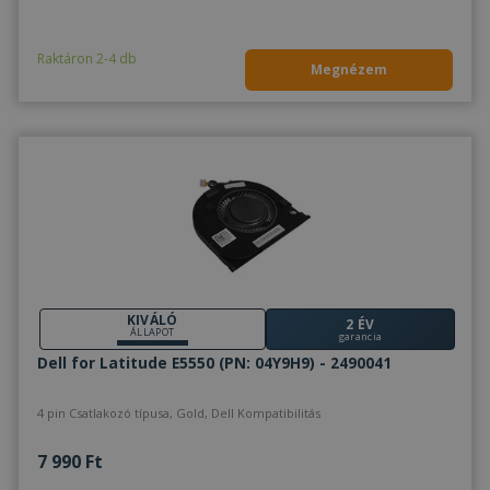
Raktáron 2-4 db
Megnézem
KIVÁLÓ
2 ÉV
ÁLLAPOT
garancia
Dell for Latitude E5550 (PN: 04Y9H9) - 2490041
4 pin Csatlakozó típusa, Gold, Dell Kompatibilitás
7 990 Ft