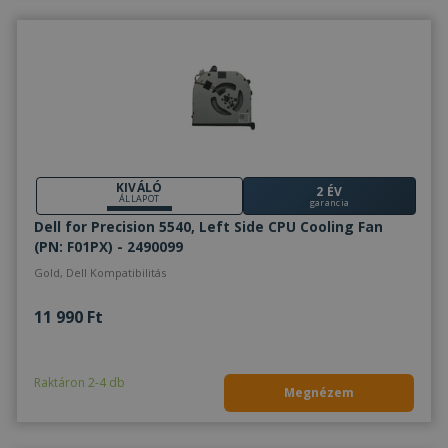
KIVÁLÓ
2 ÉV
ÁLLAPOT
garancia
Dell for Precision 5540, Left Side CPU Cooling Fan
(PN: F01PX) - 2490099
Gold, Dell Kompatibilitás
11 990 Ft
Raktáron 2-4 db
Megnézem