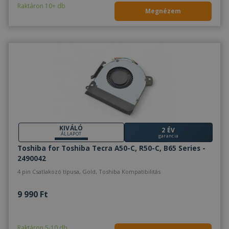
Raktáron 10+ db
Megnézem
KIVÁLÓ
2 ÉV
ÁLLAPOT
garancia
Toshiba for Toshiba Tecra A50-C, R50-C, B65 Series -
2490042
4 pin Csatlakozó típusa, Gold, Toshiba Kompatibilitás
9 990 Ft
Raktáron 5-10 db