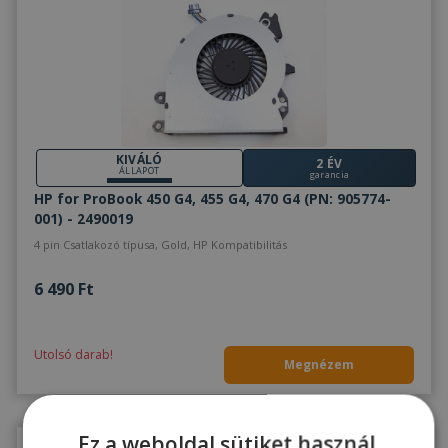
KIVÁLÓ
2 ÉV
ÁLLAPOT
garancia
HP for ProBook 450 G4, 455 G4, 470 G4 (PN: 905774-
001) - 2490019
4 pin Csatlakozó típusa, Gold, HP Kompatibilitás
6 490 Ft
Utolsó darab!
Megnézem
Ez a weboldal sütiket használ