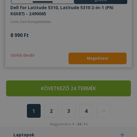
garancia
Dell for Latitude 5310, Latitude 5310 2-in-1 (PN:
K6X87) - 2490065
Gold, Dell Kompatibilitás
8 990 Ft
Utolsó darab!
Megnézem
KÖVETKEZŐ 24 TERMÉK
1
2
3
4
Megjelenítve
1 - 24
/ 94
Laptopok