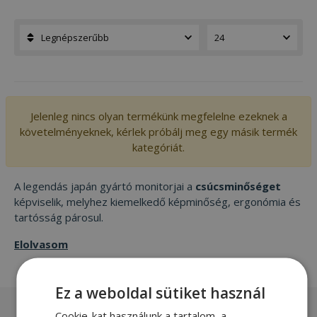
Jelenleg nincs olyan termékünk megfelelne ezeknek a
követelményeknek, kérlek próbálj meg egy másik termék
kategóriát.
A legendás japán gyártó monitorjai a
csúcsminőséget
képviselik, melyhez kiemelkedő képminőség, ergonómia és
tartósság párosul.
Elolvasom
Ez a weboldal sütiket használ
Laptopok
Cookie-kat használunk a tartalom, a