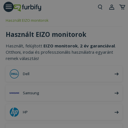
árás gomb
Beje
Használt EIZO monitorok
Regi
Használt EIZO monitorok
Használt, felújított
EIZO monitorok
,
2 év garanciával
.
Otthoni, irodai és professzionális használatra egyaránt
remek választás!
Dell
Samsung
HP