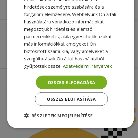
hirdetések személyre szabására és a
Számítógépek
forgalom elemzésére. Webhelyünk Ön általi
használatára vonatkozó információkat
Monitorok
megosztjuk hirdetési és elemző
partnereinkkel is, akik egyesíthetik azokat
más információkkal, amelyeket Ön
Egyéb termékek
biztosított számukra, vagy amelyeket a
szolgáltatásaik Ön általi használatából
Hasznos oldalak
gyűjtöttek össze.
Adatvédelmi irányelvek
Furbify things
ÖSSZES ELFOGADÁSA
Apróbetűs rész
ÖSSZES ELUTASÍTÁSA
RÉSZLETEK MEGJELENÍTÉSE
Elengedhetetlenül
Teljesítmény
szükséges