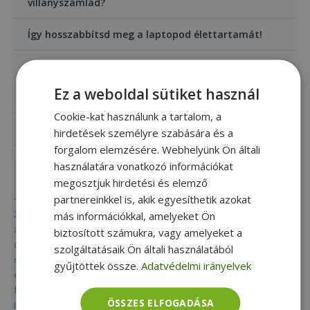
villanyszámlád?
Így hosszabbítsd meg a laptopod élettartamát!
Munkára teremtve – bemutatkozik a HP ZBook
Ez a weboldal sütiket használ
Mi az a 2 az 1-ben laptop?
Cookie-kat használunk a tartalom, a
A mini számítógép (Mini PC) bűvöletében
hirdetések személyre szabására és a
forgalom elemzésére. Webhelyünk Ön általi
használatára vonatkozó információkat
Címkék
megosztjuk hirdetési és elemző
partnereinkkel is, akik egyesíthetik azokat
2 in 1
acer
adatmentés
aio
alkalmazás
alkalmazások
más információkkal, amelyeket Ön
alkatrész
all in one
apple
billentyű
billentyűparancs
biztonság
biztosított számukra, vagy amelyeket a
dell
celsius
chromebook
convertible
csoki
digitális nomád
szolgáltatásaik Ön általi használatából
diákoknak
dokkoló
dvd
eco
elektromos roller
elitebook
gyűjtöttek össze.
Adatvédelmi irányelvek
fenntartható
energiatakarékos
eset
felújított
folio
fujitsu
furbify
game pc
gamer
gamer pc
garancia
grafika
hardware
ÖSSZES ELFOGADÁSA
hírek
hdd
home office
hp
ingyenes
intel
ipad
iphone