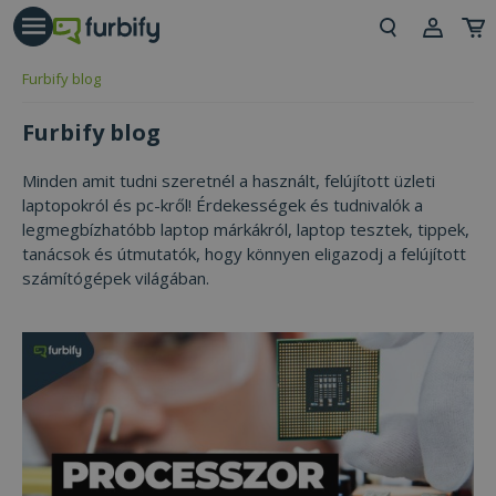
árás gomb
Beje
Furbify blog
Regi
Furbify blog
Minden amit tudni szeretnél a használt, felújított üzleti
laptopokról és pc-kről! Érdekességek és tudnivalók a
legmegbízhatóbb laptop márkákról, laptop tesztek, tippek,
tanácsok és útmutatók, hogy könnyen eligazodj a felújított
számítógépek világában.