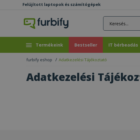
Felújított laptopok és számítógépek
rás gomb
Bestseller
IT bérbeadás
Termékeink
Bestseller
IT bérbeadás
furbify eshop
Adatkezelési Tájékoztató
Adatkezelési Tájékoz