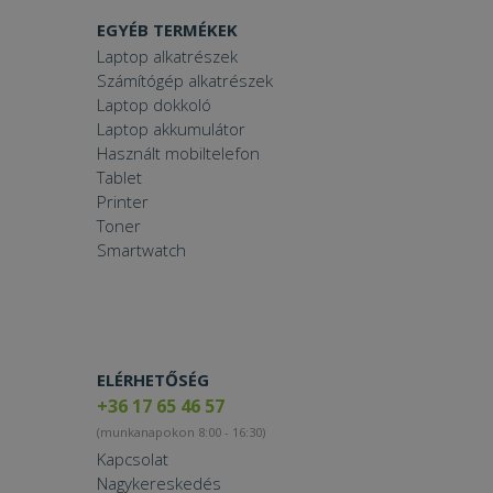
EGYÉB TERMÉKEK
Laptop alkatrészek
Számítógép alkatrészek
Laptop dokkoló
Laptop akkumulátor
Használt mobiltelefon
Tablet
Printer
Toner
Smartwatch
ELÉRHETŐSÉG
+36 17 65 46 57
(munkanapokon 8:00 - 16:30)
Kapcsolat
Nagykereskedés