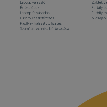
Laptop választó
Zöldek v
Értékelések
Furbify 
Laptop felvásárlás
Furbify 
Furbify részletfizetés
Állásaján
PastPay halasztott fizetés
Számítástechnika bérbeadása