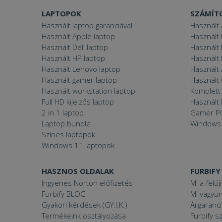
LAPTOPOK
SZÁMÍT
Használt laptop garanciával
Használt 
Használt Apple laptop
Használt 
Használt Dell laptop
Használt
Használt HP laptop
Használt
Használt Lenovo laptop
Használt 
Használt gamer laptop
Használt
Használt workstation laptop
Komplett 
Full HD kijelzős laptop
Használt 
2 in 1 laptop
Gamer P
Laptop bundle
Windows
Színes laptopok
Windows 11 laptopok
HASZNOS OLDALAK
FURBIFY
Ingyenes Norton előfizetés
Mi a felúj
Furbify BLOG
Mi vagyun
Gyakori kérdések (GY.I.K.)
Árgaranci
Termékeink osztályozása
Furbify s