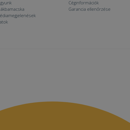
agyunk
Céginformációk
zsákbamacska
Garancia ellenőrzése
médiamegjelenések
latok