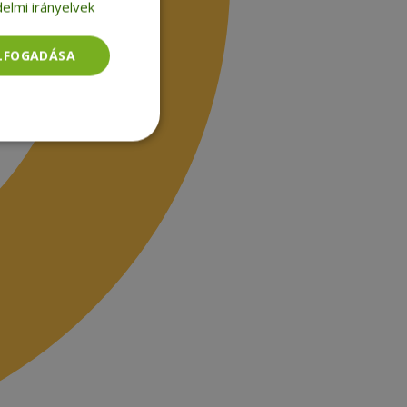
elmi irányelvek
ELFOGADÁSA
Besorolatlan
rolatlan
ói bejelentkezést és
tatás használja a