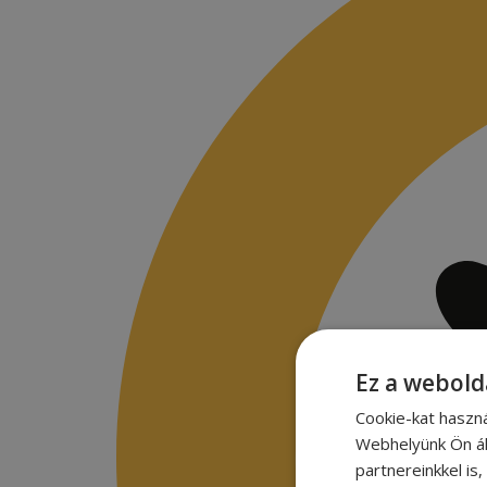
Ez a webold
Cookie-kat haszn
Webhelyünk Ön ál
partnereinkkel is