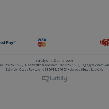
15 perc
Ezt a cookie-t a DoubleClick állítja be (amely 
Google LLC
tulajdonában van) annak megállapítására, hog
.doubleclick.net
látogatójának böngészője támogatja-e a sütike
9 perc 51
Ez a cookie információkat szolgáltat arról, ho
Microsoft
másodperc
hogyan használja a weboldalt, és minden olya
Corporation
amelyet a végfelhasználó láthatott, mielőtt m
.c.clarity.ms
említett weboldalt.
2 hónap 4
Ezt a cookie-t a Doubleclick állítja be, és info
Google LLC
hét
arról, hogy a végfelhasználó hogyan használja 
.furbify.hu
minden olyan reklámról, amelyet a végfelhaszn
mielőtt meglátogatta az említett weboldalt.
1 év
Ez egy Microsoft MSN első féltől származó süti
Microsoft
weboldal megfelelő működését.
Corporation
Furbify s.r.o. © 2013 - 2026
.c.bing.com
m: 2022851589, EU nemzetközi adószám: SK2022851589, Cégjegyzékszám: 4
Székhely: Osada Reviczkého 3869/38, 946 03 Kolárovo (Gúta), Szlovákia