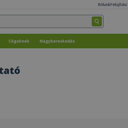
Rólunk
Felújítás
Cégeknek
Nagykereskedés
Cégeknek
Nagykereskedés
tató