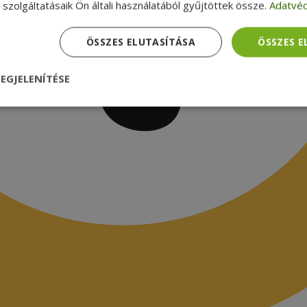
szolgáltatásaik Ön általi használatából gyűjtöttek össze.
Adatvéd
ÖSSZES ELUTASÍTÁSA
ÖSSZES 
EGJELENÍTÉSE
nül
Teljesítmény
Célzás
Funkcionalitás
dhetetlenül szükséges
Teljesítmény
Célzás
Funkcionalitás
Beso
 szükséges sütik lehetővé teszik a webhely alapvető funkcióit, például a felhasznál
eboldal nem használható megfelelően az elengedhetetlenül szükséges sütik nélkül.
Szolgáltató /
Lejárat
Leírás
Domain
nt
4 hét 2
Ezt a cookie-t a Cookie-Script.com szolgál
CookieScript