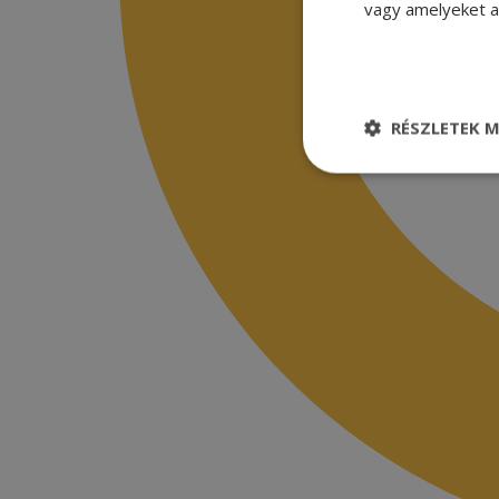
vagy amelyeket a 
RÉSZLETEK M
Elengedhetetle
szükséges
Elenge
Az elengedhetetlenül
a fiókkezelést. A w
Név
CookieScriptConse