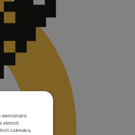
m elemzésére.
és elemző
sított számukra,