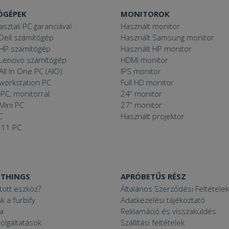
ÓGÉPEK
MONITOROK
asztali PC garanciával
Használt monitor
Dell számítógép
Használt Samsung monitor
 HP számítógép
Használt HP monitor
 Lenovo számítógép
HDMI monitor
All In One PC (AIO)
IPS monitor
 workstation PC
Full HD monitor
PC, monitorral
24“ monitor
Mini PC
27“ monitor
C
Használt projektor
 11 PC
 THINGS
APRÓBETŰS RÉSZ
ított eszköz?
Általános Szerződési Feltételek
k a furbify
Adatkezelési tájékoztató
a
Reklamáció és visszaküldés
zolgáltatások
Szállítási feltételek