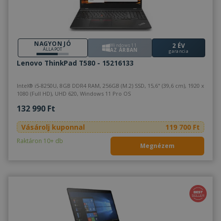
NAGYON JÓ
2 ÉV
Windows 11
ÁLLAPOT
AZ ÁRBAN
garancia
Lenovo ThinkPad T580 - 15216133
Intel® i5-8250U, 8GB DDR4 RAM, 256GB (M.2) SSD, 15,6" (39,6 cm), 1920 x
1080 (Full HD), UHD 620, Windows 11 Pro OS
132 990 Ft
Vásárolj kuponnal
119 700 Ft
Raktáron 10+ db
Megnézem