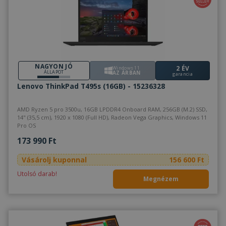
NAGYON JÓ
2 ÉV
Windows 11
ÁLLAPOT
AZ ÁRBAN
garancia
Lenovo ThinkPad T495s (16GB) - 15236328
AMD Ryzen 5 pro 3500u, 16GB LPDDR4 Onboard RAM, 256GB (M.2) SSD,
14" (35,5 cm), 1920 x 1080 (Full HD), Radeon Vega Graphics, Windows 11
Pro OS
173 990 Ft
Vásárolj kuponnal
156 600 Ft
Utolsó darab!
Megnézem