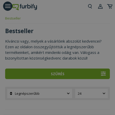
árás gomb
Beje
Bestseller
Regi
Bestseller
Kíváncsi vagy, melyek a vásárlóink abszolút kedvencei?
Ezen az oldalon összegyűjtöttük a legnépszerűbb
termékeinket, amikért mindenki odáig van. Válogass a
bizonyítottan közönségkedvenc darabok közül!
SZŰRÉS