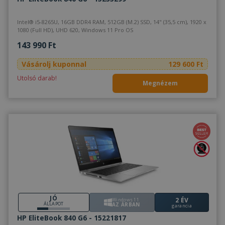
minden 
reklámró
amelyet 
Intel® i5-8265U, 16GB DDR4 RAM, 512GB (M.2) SSD, 14" (35,5 cm), 1920 x
végfelha
1080 (Full HD), UHD 620, Windows 11 Pro OS
láthatott
meglátog
143 990 Ft
említett
weboldal
Vásárolj kuponnal
129 600 Ft
SRM_B
1 év
Ez egy M
Microsoft
MSN első 
Corporation
Utolsó darab!
származó
Megnézem
.c.bing.com
amely biz
webolda
megfele
működés
JÓ
2 ÉV
Windows 11
ÁLLAPOT
AZ ÁRBAN
garancia
HP EliteBook 840 G6 - 15221817