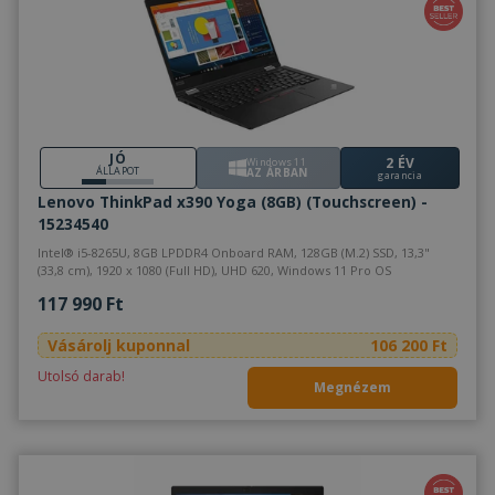
JÓ
2 ÉV
Windows 11
ÁLLAPOT
AZ ÁRBAN
garancia
Lenovo ThinkPad x390 Yoga (8GB) (Touchscreen) -
15234540
Intel® i5-8265U, 8GB LPDDR4 Onboard RAM, 128GB (M.2) SSD, 13,3"
(33,8 cm), 1920 x 1080 (Full HD), UHD 620, Windows 11 Pro OS
117 990 Ft
Vásárolj kuponnal
106 200 Ft
Utolsó darab!
Megnézem