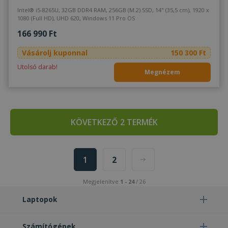
Intel® i5-8265U, 32GB DDR4 RAM, 256GB (M.2) SSD, 14" (35,5 cm), 1920 x
1080 (Full HD), UHD 620, Windows 11 Pro OS
166 990 Ft
Vásárolj kuponnal
150 300 Ft
Utolsó darab!
Megnézem
KÖVETKEZŐ 2 TERMÉK
1
2
Megjelenítve
1 - 24
/ 26
Laptopok
Számítógépek