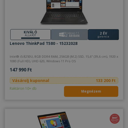
KIVÁLÓ
2 ÉV
Windows 11
ÁLLAPOT
AZ ÁRBAN
garancia
Lenovo ThinkPad T580 - 15232028
Intel® i5-8250U, 8GB DDR4 RAM, 256GB (M.2) SSD, 15,6" (39,6 cm), 1920 x
1080 (Full HD), UHD 620, Windows 11 Pro OS
147 990 Ft
Vásárolj kuponnal
133 200 Ft
Raktáron 10+ db
Megnézem