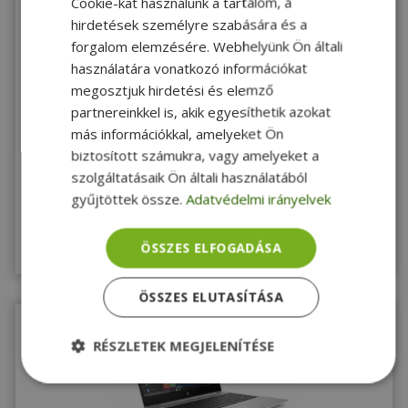
Cookie-kat használunk a tartalom, a
hirdetések személyre szabására és a
forgalom elemzésére. Webhelyünk Ön általi
KIVÁLÓ
2 ÉV
Windows 11
használatára vonatkozó információkat
ÁLLAPOT
AZ ÁRBAN
garancia
megosztjuk hirdetési és elemző
Lenovo ThinkPad x390 Yoga (8GB) (Touchscreen) -
partnereinkkel is, akik egyesíthetik azokat
15235042
más információkkal, amelyeket Ön
Intel® i5-8265U, 8GB LPDDR4 Onboard RAM, 128GB (M.2) SSD, 13,3"
(33,8 cm), 1920 x 1080 (Full HD), UHD 620, Windows 11 Pro OS
biztosított számukra, vagy amelyeket a
szolgáltatásaik Ön általi használatából
145 990 Ft
gyűjtöttek össze.
Adatvédelmi irányelvek
Vásárolj kuponnal
131 400 Ft
Raktáron 10+ db
ÖSSZES ELFOGADÁSA
Megnézem
ÖSSZES ELUTASÍTÁSA
RÉSZLETEK MEGJELENÍTÉSE
Elengedhetetlenül
Teljesítmény
szükséges