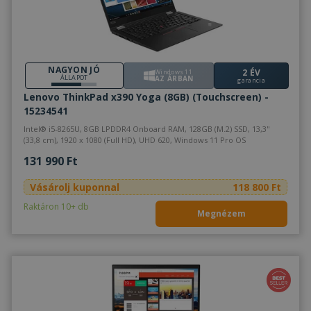
NAGYON JÓ
2 ÉV
Windows 11
ÁLLAPOT
AZ ÁRBAN
garancia
Lenovo ThinkPad x390 Yoga (8GB) (Touchscreen) -
15234541
Intel® i5-8265U, 8GB LPDDR4 Onboard RAM, 128GB (M.2) SSD, 13,3"
(33,8 cm), 1920 x 1080 (Full HD), UHD 620, Windows 11 Pro OS
131 990 Ft
Vásárolj kuponnal
118 800 Ft
Raktáron 10+ db
Megnézem