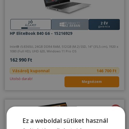
JÓ
2 ÉV
Windows 11
ÁLLAPOT
AZ ÁRBAN
garancia
HP EliteBook 840 G6 - 15216929
Intel® i5-8365U, 24GB DDR4 RAM, 512GB (M.2) SSD, 14" (35,5 cm), 1920 x
1080 (Full HD), UHD 620, Windows 11 Pro OS
162 990 Ft
Vásárolj kuponnal
146 700 Ft
Utolsó darab!
Megnézem
Ez a weboldal sütiket használ