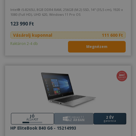
Intel® i5-8265U, 8GB DDR4 RAM, 256GB (M.2) SSD, 14" (35,5 cm), 1920 x
1080 (Full HD), UHD 620, Windows 11 Pro OS
123 990 Ft
Vásárolj kuponnal
111 600 Ft
Raktáron 2-4 db
Megnézem
JÓ
2 ÉV
Windows 11
ÁLLAPOT
AZ ÁRBAN
garancia
HP EliteBook 840 G6 - 15214993