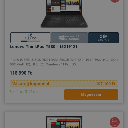
JÓ
2 ÉV
Windows 11
ÁLLAPOT
AZ ÁRBAN
garancia
Lenovo ThinkPad T580 - 15219121
Intel® i5-8250U, 8GB DDR4 RAM, 256GB (M.2) SSD, 15,6" (39,6 cm), 1920 x
1080 (Full HD), UHD 620, Windows 11 Pro OS
118 990 Ft
Vásárolj kuponnal
107 100 Ft
Raktáron 5-10 db
Megnézem