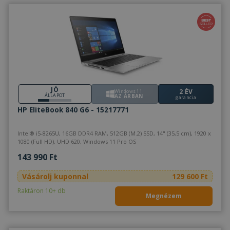
JÓ
2 ÉV
Windows 11
ÁLLAPOT
AZ ÁRBAN
garancia
HP EliteBook 840 G6 - 15217771
Intel® i5-8265U, 16GB DDR4 RAM, 512GB (M.2) SSD, 14" (35,5 cm), 1920 x
1080 (Full HD), UHD 620, Windows 11 Pro OS
143 990 Ft
Vásárolj kuponnal
129 600 Ft
Raktáron 10+ db
Megnézem