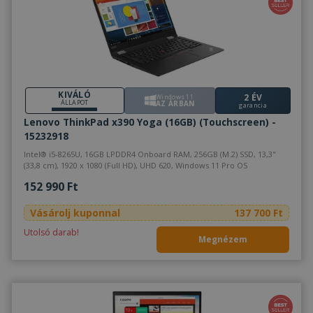
KIVÁLÓ
2 ÉV
Windows 11
ÁLLAPOT
AZ ÁRBAN
garancia
Lenovo ThinkPad x390 Yoga (16GB) (Touchscreen) -
15232918
Intel® i5-8265U, 16GB LPDDR4 Onboard RAM, 256GB (M.2) SSD, 13,3"
(33,8 cm), 1920 x 1080 (Full HD), UHD 620, Windows 11 Pro OS
152 990 Ft
Vásárolj kuponnal
137 700 Ft
Utolsó darab!
Megnézem