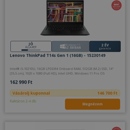
JÓ
2 ÉV
Windows 11
ÁLLAPOT
AZ ÁRBAN
garancia
Lenovo ThinkPad T14s Gen 1 (16GB) - 15230149
Intel® i5-10210U, 16GB LPDDR4 Onboard RAM, 512GB (M.2) SSD, 14"
(35,5 cm), 1920 x 1080 (Full HD), Intel UHD, Windows 11 Pro OS
162 990 Ft
Vásárolj kuponnal
146 700 Ft
Raktáron 2-4 db
Megnézem