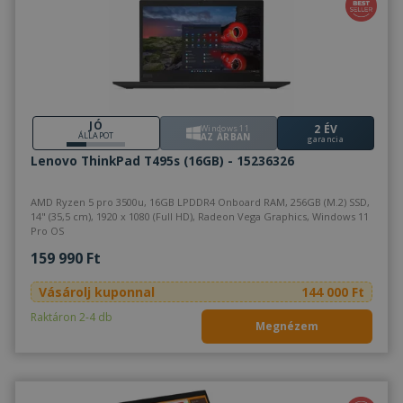
JÓ
2 ÉV
Windows 11
ÁLLAPOT
AZ ÁRBAN
garancia
Lenovo ThinkPad T495s (16GB) - 15236326
AMD Ryzen 5 pro 3500u, 16GB LPDDR4 Onboard RAM, 256GB (M.2) SSD,
14" (35,5 cm), 1920 x 1080 (Full HD), Radeon Vega Graphics, Windows 11
Pro OS
159 990 Ft
Vásárolj kuponnal
144 000 Ft
Raktáron 2-4 db
Megnézem