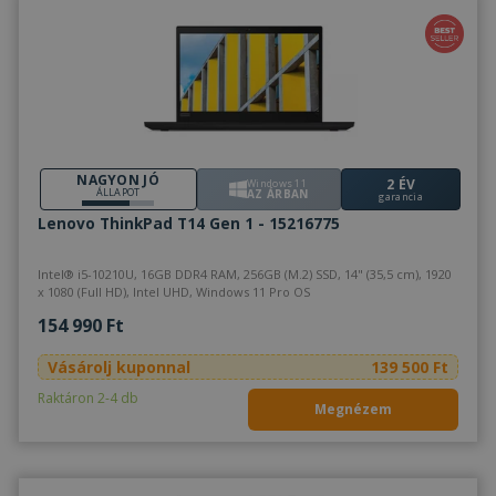
NAGYON JÓ
2 ÉV
Windows 11
ÁLLAPOT
AZ ÁRBAN
garancia
Lenovo ThinkPad T14 Gen 1 - 15216775
Intel® i5-10210U, 16GB DDR4 RAM, 256GB (M.2) SSD, 14" (35,5 cm), 1920
x 1080 (Full HD), Intel UHD, Windows 11 Pro OS
154 990 Ft
Vásárolj kuponnal
139 500 Ft
Raktáron 2-4 db
Megnézem