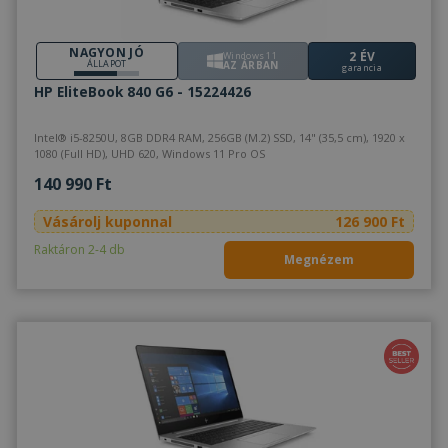
NAGYON JÓ
2 ÉV
Windows 11
ÁLLAPOT
AZ ÁRBAN
Célzás
Funkcionalitás
Besorolatlan
garancia
HP EliteBook 840 G6 - 15224426
Intel® i5-8250U, 8GB DDR4 RAM, 256GB (M.2) SSD, 14" (35,5 cm), 1920 x
1080 (Full HD), UHD 620, Windows 11 Pro OS
140 990 Ft
Elengedhetetlenül szükséges
Teljesítmény
Vásárolj kuponnal
126 900 Ft
Célzás
Funkcionalitás
Besorolatlan
Raktáron 2-4 db
Megnézem
Az elengedhetetlenül szükséges sütik lehetővé
teszik a webhely alapvető funkcióit, például a
felhasználói bejelentkezést és a fiókkezelést. A
weboldal nem használható megfelelően az
elengedhetetlenül szükséges sütik nélkül.
Szolgáltató /
Név
Lejárat
Leí
Domain
CookieScriptConsent
4 hét 2
Ezt 
CookieScript
nap
Coo
www.furbify.hu
Scr