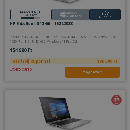
szol
hasz
láto
NAGYON JÓ
2 ÉV
Windows 11
bel
ÁLLAPOT
AZ ÁRBAN
garancia
beál
eml
HP EliteBook 840 G6 - 15222383
Szü
a C
Scr
Intel® i7-8565U, 8GB DDR4 RAM, 256GB (M.2) SSD, 14" (35,5 cm), 1920 x
coo
1080 (Full HD), UHD 620, Windows 11 Pro OS
meg
műk
154 990 Ft
VISITOR_PRIVACY_METADATA
5
Ezt 
YouTube
hónap
fel
.youtube.com
Vásárolj kuponnal
139 500 Ft
4 hét
bel
és 
Utolsó darab!
Google Adatvédelmi irányelvek
dön
Megnézem
tár
has
olda
int
Felj
lát
bel
kül
ada
poli
beál
tek
bizt
pre