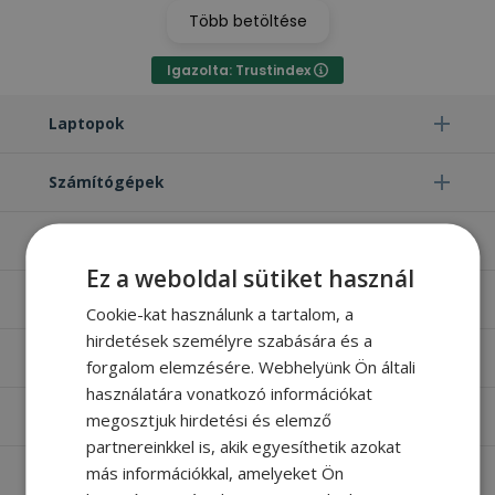
Több betöltése
Igazolta: Trustindex
Laptopok
Számítógépek
Monitorok
Ez a weboldal sütiket használ
Egyéb termékek
Cookie-kat használunk a tartalom, a
hirdetések személyre szabására és a
Hasznos oldalak
forgalom elemzésére. Webhelyünk Ön általi
használatára vonatkozó információkat
Furbify things
megosztjuk hirdetési és elemző
partnereinkkel is, akik egyesíthetik azokat
más információkkal, amelyeket Ön
Apróbetűs rész