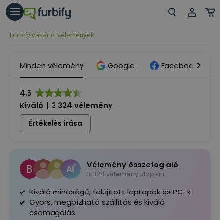
árás gomb
Beje
Furbify vásárlói vélemények
Regi
Minden vélemény
Google
Facebook
4.5
Kiváló
3 324 vélemény
Értékelés írása
Vélemény összefoglaló
3 324 vélemény alapján
Kiváló minőségű, felújított laptopok és PC-k
Gyors, megbízható szállítás és kiváló
csomagolás