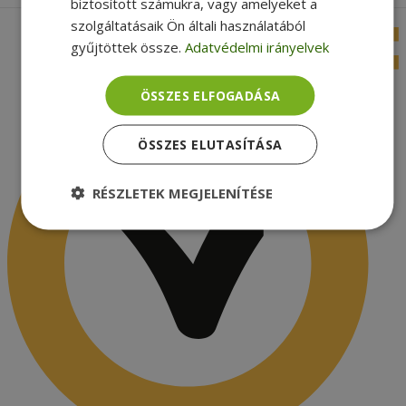
biztosított számukra, vagy amelyeket a
szolgáltatásaik Ön általi használatából
gyűjtöttek össze.
Adatvédelmi irányelvek
ÖSSZES ELFOGADÁSA
ÖSSZES ELUTASÍTÁSA
RÉSZLETEK MEGJELENÍTÉSE
Elengedhetetlenül
Teljesítmény
szükséges
Célzás
Funkcionalitás
Besorolatlan