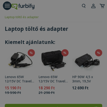
árás gomb
Beje
Laptop töltő és adapter
Regi
Laptop töltő és adapter
Kiemelt ajánlatunk:
%
%
%
Lenovo 65W
Lenovo 65W
HP 90W 4,5 x
12/15V DC Travel
12/15V DC Travel
3mm, 19,5V
Adapter for Trucks
Adapter (0A33593)
12 690 Ft
15 190 Ft
18 290 Ft
(Minimum 10A)
rectangle Boxed
19 590 Ft
21 290 Ft
(0A33593)
rectangle