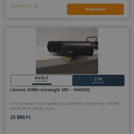
Raktáron 10+ db
Megnézem
KIVÁLÓ
2 ÉV
ÁLLAPOT
garancia
Lenovo 230W rectangle 20V - 1640262
Gold, Rectangle Töltő csatlakozója, 230W Max. teljesítmény, 100-240V
3,5A 50-60 Hz Charger input
25 890 Ft