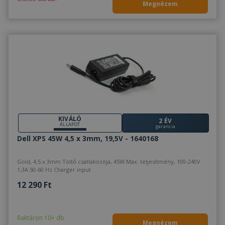
Megnézem
KIVÁLÓ
2 ÉV
ÁLLAPOT
garancia
Dell XPS 45W 4,5 x 3mm, 19,5V - 1640168
Gold, 4,5 x 3mm Töltő csatlakozója, 45W Max. teljesítmény, 100-240V
1,3A 50-60 Hz Charger input
12 290 Ft
Raktáron 10+ db
Megnézem