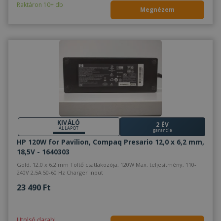
Raktáron 10+ db
Megnézem
KIVÁLÓ
2 ÉV
ÁLLAPOT
garancia
HP 120W for Pavilion, Compaq Presario 12,0 x 6,2 mm,
18,5V - 1640303
Gold, 12,0 x 6,2 mm Töltő csatlakozója, 120W Max. teljesítmény, 110-
240V 2,5A 50-60 Hz Charger input
23 490 Ft
Utolsó darab!