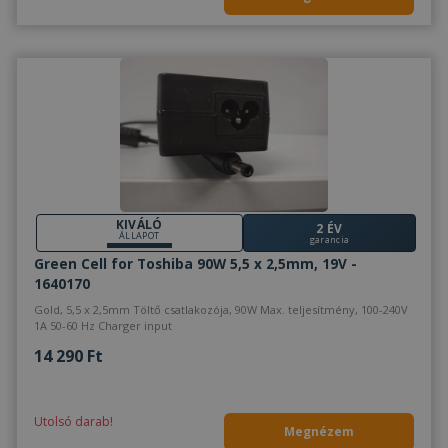
KIVÁLÓ
2 ÉV
ÁLLAPOT
garancia
Green Cell for Toshiba 90W 5,5 x 2,5mm, 19V -
1640170
Gold, 5,5 x 2,5mm Töltő csatlakozója, 90W Max. teljesítmény, 100-240V
1A 50-60 Hz Charger input
14 290 Ft
Utolsó darab!
Megnézem