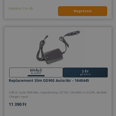
Raktáron 10+ db
Megnézem
KIVÁLÓ
2 ÉV
ÁLLAPOT
garancia
Replacement Slim DD90S Auto/Air - 1640445
USB-A, Gold, 90W Max. teljesítmény, DC12V, 12A MAX or DC24V, 6A MAX
Charger input
11 390 Ft