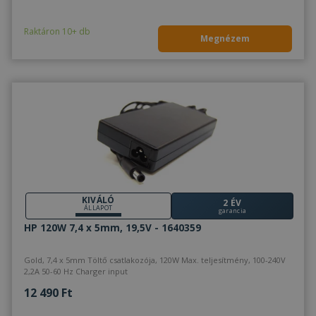
Raktáron 10+ db
Megnézem
KIVÁLÓ
2 ÉV
ÁLLAPOT
garancia
HP 120W 7,4 x 5mm, 19,5V - 1640359
Gold, 7,4 x 5mm Töltő csatlakozója, 120W Max. teljesítmény, 100-240V
2,2A 50-60 Hz Charger input
12 490 Ft