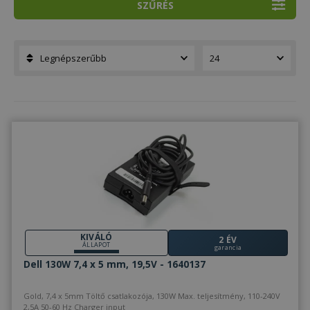
SZŰRÉS
KIVÁLÓ
2 ÉV
ÁLLAPOT
garancia
Dell 130W 7,4 x 5 mm, 19,5V - 1640137
Gold, 7,4 x 5mm Töltő csatlakozója, 130W Max. teljesítmény, 110-240V
2,5A 50-60 Hz Charger input