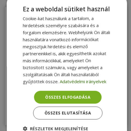
Ez a weboldal sütiket használ
Cookie-kat használunk a tartalom, a
hirdetések személyre szabására és a
forgalom elemzésére. Webhelyünk Ön általi
használatára vonatkozó információkat
megosztjuk hirdetési és elemző
partnereinkkel is, akik egyesíthetik azokat
KIVÁLÓ
2 ÉV
ÁLLAPOT
más információkkal, amelyeket Ön
garancia
HP 24W 5.5 x 2.5mm, 12V - 1640378
biztosított számukra, vagy amelyeket a
szolgáltatásaik Ön általi használatából
Gold, Fekete Szín, 5,5 x 2,5mm Töltő csatlakozója, 24W Max.
gyűjtöttek össze.
Adatvédelmi irányelvek
teljesítmény
8 490 Ft
ÖSSZES ELFOGADÁSA
ÖSSZES ELUTASÍTÁSA
Utolsó darab!
Megnézem
RÉSZLETEK MEGJELENÍTÉSE