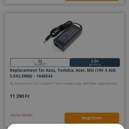
ÚJ
2 ÉV
ÁLLAPOT
garancia
Replacement for Asus, Toshiba, Acer, MSI (19V 3.42A
5.5X2.5MM) - 1640344
Új, Fekete Szín, 5,5 x 2,5mm Töltő csatlakozója, 65W Max. teljesítmény
11 390 Ft
Utolsó darab!
Megnézem