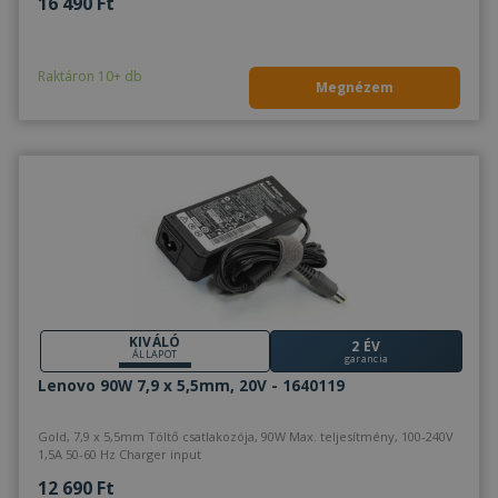
16 490 Ft
Raktáron 10+ db
Megnézem
KIVÁLÓ
2 ÉV
ÁLLAPOT
garancia
Lenovo 90W 7,9 x 5,5mm, 20V - 1640119
Gold, 7,9 x 5,5mm Töltő csatlakozója, 90W Max. teljesítmény, 100-240V
1,5A 50-60 Hz Charger input
12 690 Ft