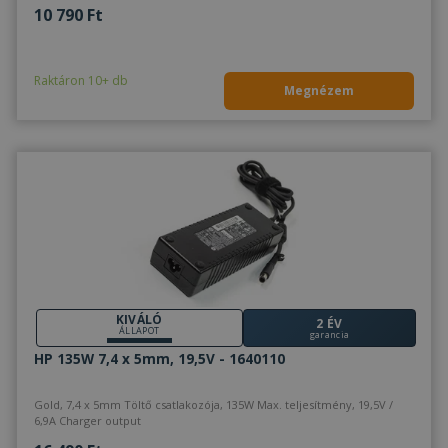
10 790 Ft
Raktáron 10+ db
Megnézem
KIVÁLÓ
2 ÉV
ÁLLAPOT
garancia
HP 135W 7,4 x 5mm, 19,5V - 1640110
Gold, 7,4 x 5mm Töltő csatlakozója, 135W Max. teljesítmény, 19,5V /
6,9A Charger output