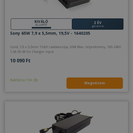
KIVÁLÓ
2 ÉV
ÁLLAPOT
garancia
Sony 65W 7,9 x 5,5mm, 19,5V - 1640205
Gold, 7,9 x 5,5mm Töltő csatlakozója, 65W Max. teljesítmény, 100-240V
1,5A 50-60 Hz Charger input
10 090 Ft
Raktáron 10+ db
Megnézem