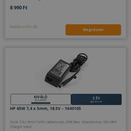
8 990 Ft
Raktáron 10+ db
Megnézem
KIVÁLÓ
2 ÉV
ÁLLAPOT
garancia
HP 65W 7,4 x 5mm, 18.5V - 1640105
Gold, 7,4 x 5mm Töltő csatlakozója, 65W Max. teljesítmény, 100-240V
Charger input