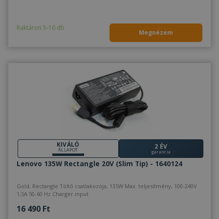
Raktáron 5-10 db
Megnézem
KIVÁLÓ
2 ÉV
ÁLLAPOT
garancia
Lenovo 135W Rectangle 20V (Slim Tip) - 1640124
Gold, Rectangle Töltő csatlakozója, 135W Max. teljesítmény, 100-240V
1,5A 50-60 Hz Charger input
16 490 Ft