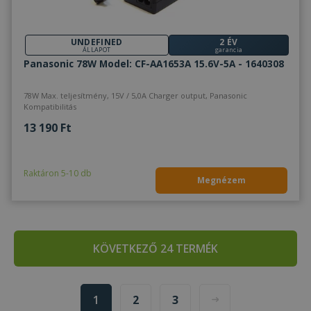
UNDEFINED
2 ÉV
ÁLLAPOT
garancia
Panasonic 78W Model: CF-AA1653A 15.6V-5A - 1640308
78W Max. teljesítmény, 15V / 5,0A Charger output, Panasonic
Kompatibilitás
13 190 Ft
Raktáron 5-10 db
Megnézem
KÖVETKEZŐ 24 TERMÉK
1
2
3