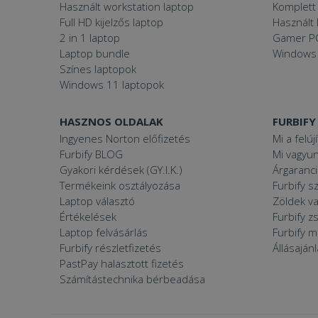
Használt workstation laptop
Komplett 
Full HD kijelzős laptop
Használt 
2 in 1 laptop
Gamer P
VISITOR_PRIVACY
Laptop bundle
Windows
Színes laptopok
Windows 11 laptopok
Googl
_tt_enable_cookie
HASZNOS OLDALAK
FURBIFY
Ingyenes Norton előfizetés
Mi a felúj
Furbify BLOG
Mi vagyun
Gyakori kérdések (GY.I.K.)
Árgaranci
Név
Termékeink osztályozása
Furbify s
Név
ttcsid_CJ1S5PJC77
Laptop választó
Zöldek v
Név
Értékelések
Furbify 
__Secure-YNID
Clarity
Laptop felvásárlás
Furbify 
YSC
prism_612475886
Furbify részletfizetés
Állásaján
__Secure-ROLLOU
PastPay halasztott fizetés
MUID
_ga
Számítástechnika bérbeadása
ttcsid
frb2023