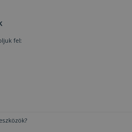
k
juk fel:
 eszközök?