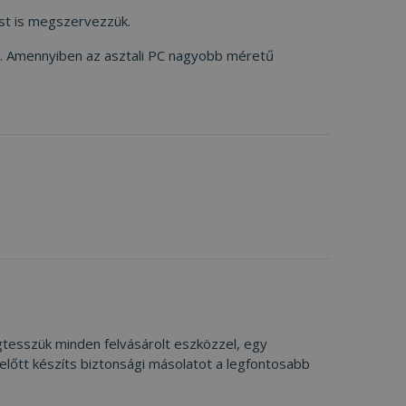
st is megszervezzük.
ön. Amennyiben az asztali PC nagyobb méretű
gtesszük minden felvásárolt eszközzel, egy
s előtt készíts biztonsági másolatot a legfontosabb