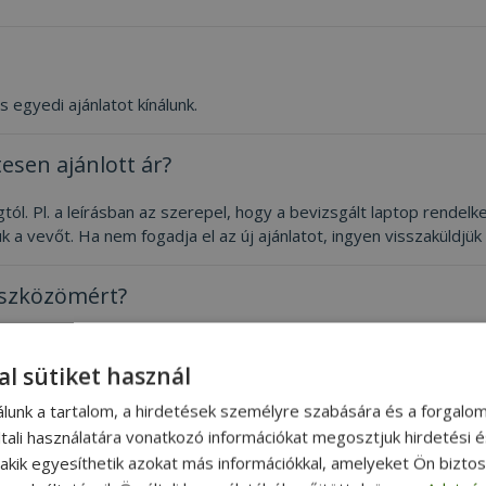
 egyedi ajánlatot kínálunk.
esen ajánlott ár?
tól. Pl. a leírásban az szerepel, hogy a bevizsgált laptop rende
 a vevőt. Ha nem fogadja el az új ajánlatot, ingyen visszaküldjük 
eszközömért?
lül.
al sütiket használ
ződést?
álunk a tartalom, a hirdetések személyre szabására és a forgalo
tali használatára vonatkozó információkat megosztjuk hirdetési 
, akik egyesíthetik azokat más információkkal, amelyeket Ön bizto