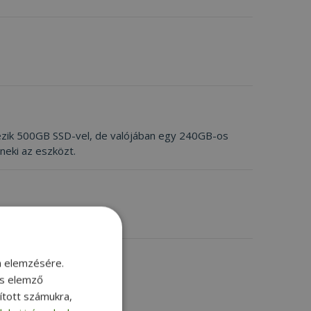
lkezik 500GB SSD-vel, de valójában egy 240GB-os
neki az eszközt.
m elemzésére.
és elemző
sított számukra,