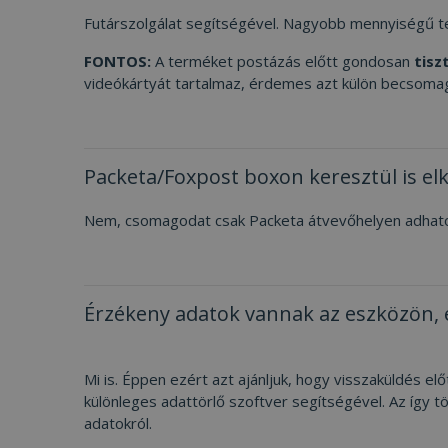
Futárszolgálat segítségével. Nagyobb mennyiségű te
FONTOS:
A terméket postázás előtt gondosan
tisz
videókártyát tartalmaz, érdemes azt külön becsomago
Packeta/Foxpost boxon keresztül is e
Nem, csomagodat csak Packeta átvevőhelyen adhato
Érzékeny adatok vannak az eszközön, é
Mi is. Éppen ezért azt ajánljuk, hogy visszaküldés 
különleges adattörlő szoftver segítségével. Az így tö
adatokról.