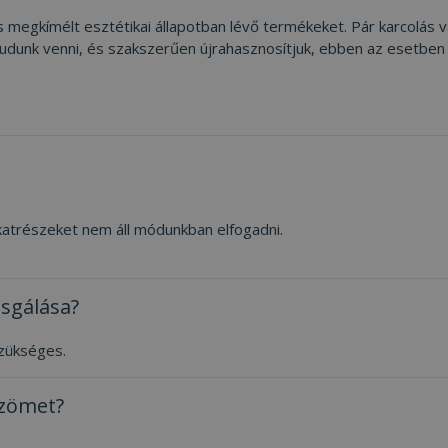
megkímélt esztétikai állapotban lévő termékeket. Pár karcolás 
unk venni, és szakszerűen újrahasznosítjuk, ebben az esetben a s
lkatrészeket nem áll módunkban elfogadni.
zsgálása?
zükséges.
özömet?