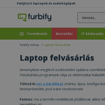
Felújított laptopok és számítógépek
rás gomb
Bestseller
IT bérbeadás
Termékeink
Bestseller
IT bérbeadás
furbify eshop
Laptop felvásárlás
Laptop felvásárlás
Amennyiben meglévő eszközeidet újabbra cserélnéd, 
Felvásárlási programunk célja az elektronikai hulla
Töltsd ki
ezt a kérdőívet
(márka, típus, konfigurác
fenntarthatóbb jövő iránti törekvésnek!
Fontos:
Ha a termék rendelkezik jótállással, akkor k
termékhez is!