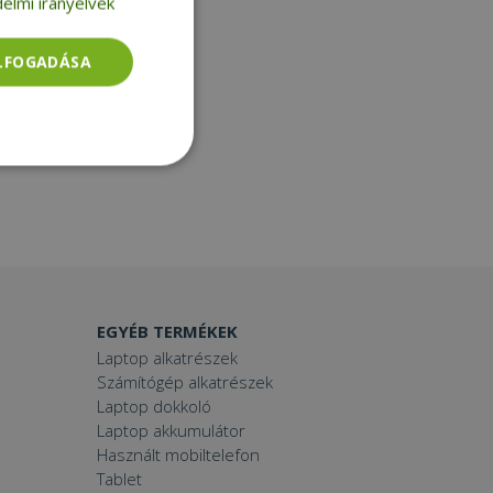
elmi irányelvek
ELFOGADÁSA
Besorolatlan
EGYÉB TERMÉKEK
rolatlan
Laptop alkatrészek
Számítógép alkatrészek
ói bejelentkezést és
Laptop dokkoló
Laptop akkumulátor
Használt mobiltelefon
Tablet
tatás használja a