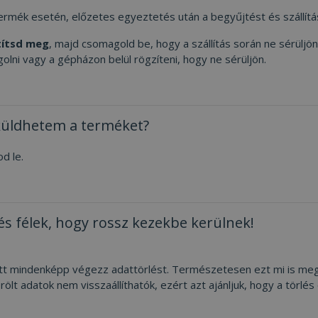
rmék esetén, előzetes egyeztetés után a begyűjtést és szállítá
títsd meg
, majd csomagold be, hogy a szállítás során ne sérülj
lni vagy a gépházon belül rögzíteni, hogy ne sérüljön.
lküldhetem a terméket?
d le.
s félek, hogy rossz kezekbe kerülnek!
előtt mindenképp végezz adattörlést. Természetesen ezt mi is me
rölt adatok nem visszaállíthatók, ezért azt ajánljuk, hogy a törlé