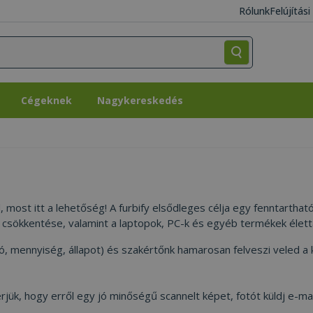
Rólunk
Felújítás
Cégeknek
Nagykereskedés
Cégeknek
Nagykereskedés
most itt a lehetőség! A furbify elsődleges célja egy fenntartha
dék csökkentése, valamint a laptopok, PC-k és egyéb termékek él
ió, mennyiség, állapot) és szakértőnk hamarosan felveszi veled a
érjük, hogy erről egy jó minőségű scannelt képet, fotót küldj e-ma