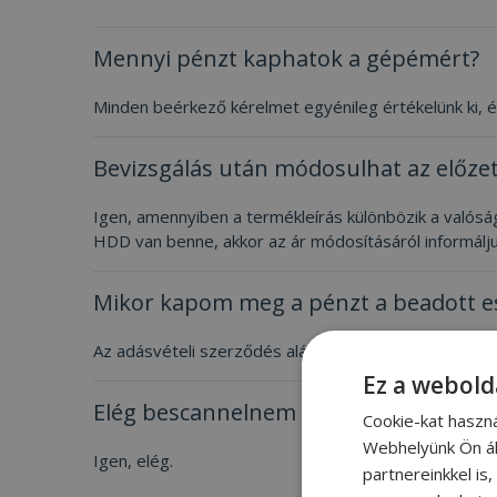
Mennyi pénzt kaphatok a gépémért?
Minden beérkező kérelmet egyénileg értékelünk ki, és
Bevizsgálás után módosulhat az előzet
Igen, amennyiben a termékleírás különbözik a valóság
HDD van benne, akkor az ár módosításáról informáljuk
Mikor kapom meg a pénzt a beadott 
Az adásvételi szerződés aláírását követő 14 napon be
Ez a webold
Elég bescannelnem az adásvételi szer
Cookie-kat haszn
Webhelyünk Ön ál
Igen, elég.
partnereinkkel is