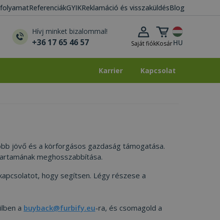
i folyamat
Referenciák
GYIK
Reklamáció és visszaküldés
Blog
Kosár lenyitása
Hívj minket bizalommal!
+36 17 65 46 57
HU
Saját fiók
Kosár
Karrier
Kapcsolat
Karrier
Kapcsolat
tóbb jövő és a körforgásos gazdaság támogatása.
ettartamának meghosszabbítása.
 kapcsolatot, hogy segítsen. Légy részese a
ilben a
buyback@furbify.eu
-ra, és csomagold a