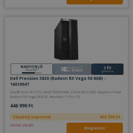
coo
meg
műk
VISITOR_PRIVACY_METADATA
5
Ezt 
YouTube
hónap
fel
.youtube.com
4 hét
bel
és 
Google Adatvédelmi irányelvek
dön
tár
has
olda
int
Felj
lát
bel
NAGYON JÓ
2 ÉV
Windows 11
kül
ÁLLAPOT
AZ ÁRBAN
garancia
ada
poli
Dell Precision 5820 (Radeon RX Vega 56 8GB) -
beál
16010947
tek
bizt
Intel® Xeon W-2125, 24GB DDR4 RAM, 512GB (M.2) SSD, Sapphire Pulse
pre
Radeon RX Vega 56 8GB, Windows 11 Pro OS
jöv
ülé
446 990 Ft
tisz
_tt_enable_cookie
.furbify.hu
2
Ezt 
Vásárolj kuponnal
402 300 Ft
hónap
arra
4 hét
hog
Utolsó darab!
eml
Megnézem
fel