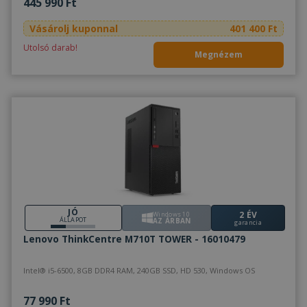
445 990 Ft
Vásárolj kuponnal
401 400 Ft
Utolsó darab!
Megnézem
JÓ
2 ÉV
Windows 10
ÁLLAPOT
AZ ÁRBAN
garancia
Lenovo ThinkCentre M710T TOWER - 16010479
Intel® i5-6500, 8GB DDR4 RAM, 240GB SSD, HD 530, Windows OS
77 990 Ft