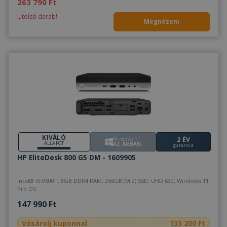
263 790 Ft
Utolsó darab!
Megnézem
KIVÁLÓ
2 ÉV
Windows 11
ÁLLAPOT
AZ ÁRBAN
garancia
HP EliteDesk 800 G5 DM - 1609905
Intel® i5-9500T, 8GB DDR4 RAM, 256GB (M.2) SSD, UHD 630, Windows 11
Pro OS
147 990 Ft
Vásárolj kuponnal
133 200 Ft