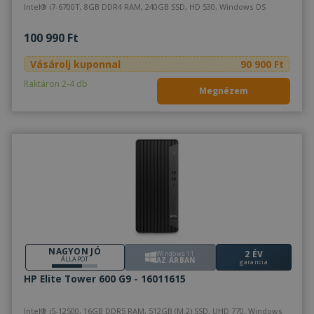
Intel® i7-6700T, 8GB DDR4 RAM, 240GB SSD, HD 530, Windows OS
100 990 Ft
Vásárolj kuponnal
90 900 Ft
Raktáron 2-4 db
Megnézem
NAGYON JÓ
2 ÉV
Windows 11
ÁLLAPOT
AZ ÁRBAN
garancia
HP Elite Tower 600 G9 - 16011615
Intel® i5-12500, 16GB DDR5 RAM, 512GB (M.2) SSD, UHD 770, Windows