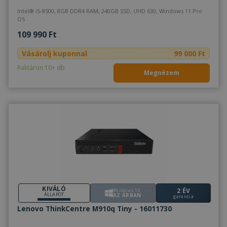
Intel® i5-8500, 8GB DDR4 RAM, 240GB SSD, UHD 630, Windows 11 Pro
OS
109 990 Ft
Vásárolj kuponnal
99 000 Ft
Raktáron 10+ db
Megnézem
KIVÁLÓ
2 ÉV
Windows 10
ÁLLAPOT
AZ ÁRBAN
garancia
Lenovo ThinkCentre M910q Tiny - 16011730