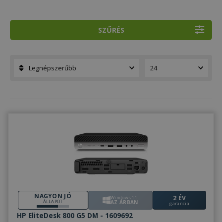
SZŰRÉS
NAGYON JÓ
2 ÉV
Windows 11
ÁLLAPOT
AZ ÁRBAN
garancia
HP EliteDesk 800 G5 DM - 1609692