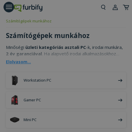
árás gomb
Beje
Számítógépek munkához
Regi
Számítógépek munkához
Minőségi
üzleti kategóriás asztali PC
-k, irodai munkára,
2 év garanciával
. Ha alapvető irodai alkalmazásokhoz
keresel pénztárcabarát számítógépet, nálunk megtalálod!
Elolvasom...
Workstation PC
Gamer PC
Mini PC