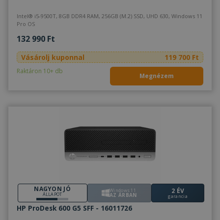
Intel® i5-9500T, 8GB DDR4 RAM, 256GB (M.2) SSD, UHD 630, Windows 11
Pro OS
132 990 Ft
Vásárolj kuponnal
119 700 Ft
Raktáron 10+ db
Megnézem
NAGYON JÓ
2 ÉV
Windows 11
ÁLLAPOT
AZ ÁRBAN
garancia
HP ProDesk 600 G5 SFF - 16011726