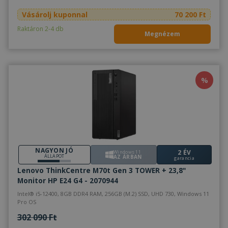
Vásárolj kuponnal
70 200 Ft
Raktáron 2-4 db
Megnézem
%
NAGYON JÓ
2 ÉV
Windows 11
ÁLLAPOT
AZ ÁRBAN
garancia
Lenovo ThinkCentre M70t Gen 3 TOWER + 23,8"
Monitor HP E24 G4 - 2070944
Intel® i5-12400, 8GB DDR4 RAM, 256GB (M.2) SSD, UHD 730, Windows 11
Pro OS
302 090 Ft