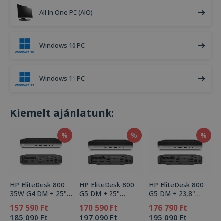
All In One PC (AIO)
Windows 10 PC
Windows 11 PC
Kiemelt ajánlatunk:
%
%
%
HP EliteDesk 800
HP EliteDesk 800
HP EliteDesk 800
35W G4 DM + 25"
G5 DM + 25"
G5 DM + 23,8"
Monitor BenQ
Monitor BenQ
Monitor HP
157 590 Ft
170 590 Ft
176 790 Ft
BL2581T
BL2581T
EliteDisplay E243d
185 090 Ft
197 090 Ft
195 090 Ft
Docking Monitor