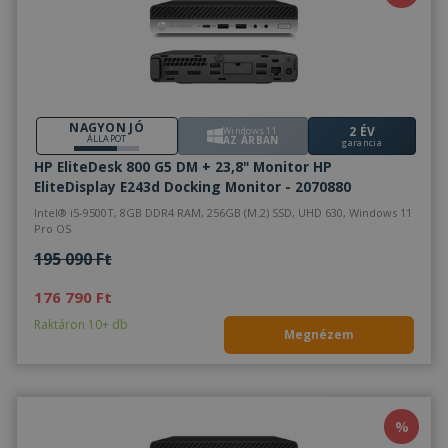
NAGYON JÓ
2 ÉV
Windows 11
ÁLLAPOT
AZ ÁRBAN
garancia
HP EliteDesk 800 G5 DM + 23,8" Monitor HP
EliteDisplay E243d Docking Monitor - 2070880
Intel® i5-9500T, 8GB DDR4 RAM, 256GB (M.2) SSD, UHD 630, Windows 11
Pro OS
195 090 Ft
176 790 Ft
Raktáron 10+ db
Megnézem
%