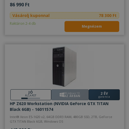
86 990 Ft
Vásárolj kuponnal
78 300 Ft
Raktáron 2-4 db
Megnézem
JÓ
2 ÉV
Windows 10
ÁLLAPOT
AZ ÁRBAN
garancia
HP Z620 Workstation (NVIDIA GeForce GTX TITAN
Black 6GB) - 16011574
Intel® Xeon E5-1620 v2, 64GB DDR3 RAM, 480GB SSD, 2TB, GeForce
GTX TITAN Black 6GB, Windows OS