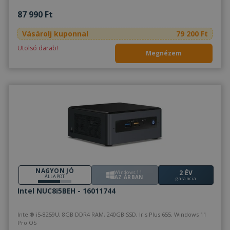
87 990 Ft
Vásárolj kuponnal
79 200 Ft
Utolsó darab!
Megnézem
NAGYON JÓ
2 ÉV
Windows 11
ÁLLAPOT
AZ ÁRBAN
garancia
Intel NUC8i5BEH - 16011744
Intel® i5-8259U, 8GB DDR4 RAM, 240GB SSD, Iris Plus 655, Windows 11
Pro OS