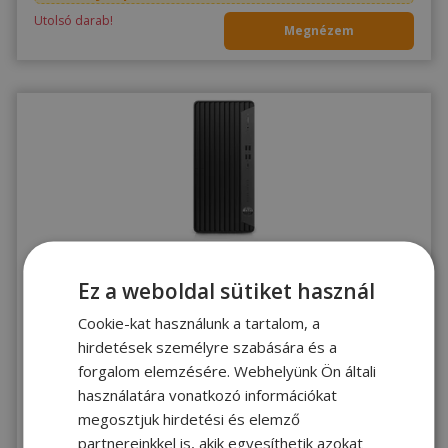
Utolsó darab!
Megnézem
JÓ
2 ÉV
Windows 11
ÁLLAPOT
AZ ÁRBAN
garancia
Ez a weboldal sütiket használ
HP Elite Tower 600 G9 - 16011619
Cookie-kat használunk a tartalom, a
hirdetések személyre szabására és a
Intel® i5-12500, 16GB DDR5 RAM, 512GB (M.2) SSD, UHD 770, Windows
11 Pro OS
forgalom elemzésére. Webhelyünk Ön általi
297 990 Ft
használatára vonatkozó információkat
megosztjuk hirdetési és elemző
Vásárolj kuponnal
268 200 Ft
partnereinkkel is, akik egyesíthetik azokat