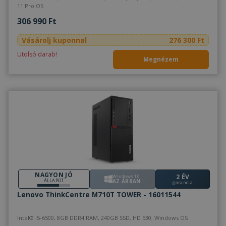
11 Pro OS
306 990 Ft
Vásárolj kuponnal
276 300 Ft
Utolsó darab!
Megnézem
NAGYON JÓ
2 ÉV
Windows 10
ÁLLAPOT
AZ ÁRBAN
garancia
Lenovo ThinkCentre M710T TOWER - 16011544
Intel® i5-6500, 8GB DDR4 RAM, 240GB SSD, HD 530, Windows OS