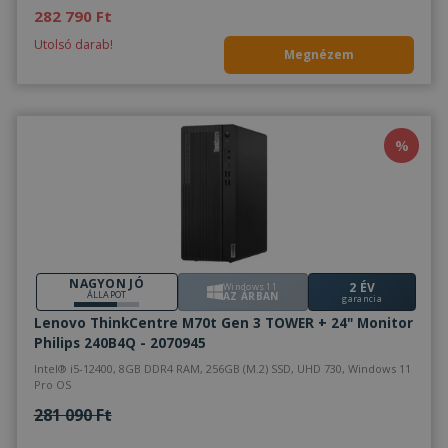
282 790 Ft
Utolsó darab!
Megnézem
%
NAGYON JÓ
2 ÉV
Windows 11
ÁLLAPOT
AZ ÁRBAN
garancia
Lenovo ThinkCentre M70t Gen 3 TOWER + 24" Monitor
Philips 240B4Q - 2070945
Intel® i5-12400, 8GB DDR4 RAM, 256GB (M.2) SSD, UHD 730, Windows 11
Pro OS
281 090 Ft