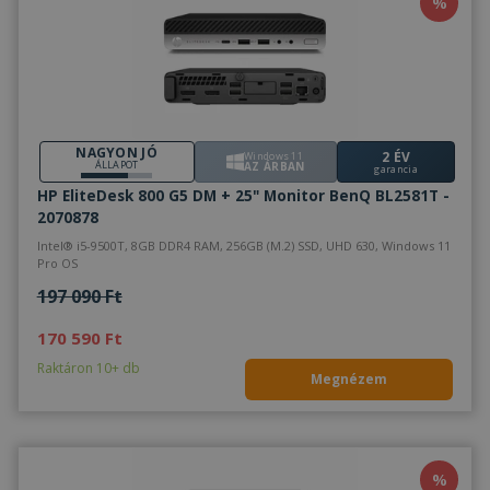
%
SRM_B
1 év
Ez egy M
Microsoft
MSN első 
Corporation
származó
.c.bing.com
amely biz
webolda
megfele
működés
NAGYON JÓ
2 ÉV
Windows 11
ÁLLAPOT
AZ ÁRBAN
garancia
HP EliteDesk 800 G5 DM + 25" Monitor BenQ BL2581T -
2070878
Intel® i5-9500T, 8GB DDR4 RAM, 256GB (M.2) SSD, UHD 630, Windows 11
Pro OS
197 090 Ft
170 590 Ft
Raktáron 10+ db
Megnézem
%