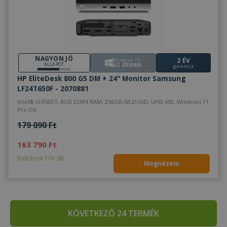
NAGYON JÓ
2 ÉV
Windows 11
ÁLLAPOT
AZ ÁRBAN
garancia
HP EliteDesk 800 G5 DM + 24" Monitor Samsung
LF24T650F - 2070881
Intel® i5-9500T, 8GB DDR4 RAM, 256GB (M.2) SSD, UHD 630, Windows 11
Pro OS
179 090 Ft
163 790 Ft
Raktáron 10+ db
Megnézem
KÖVETKEZŐ 24 TERMÉK