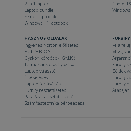
2 in 1 laptop
Gamer P
Laptop bundle
Windows
Színes laptopok
VISITOR_PRIVACY
Windows 11 laptopok
HASZNOS OLDALAK
FURBIFY
Ingyenes Norton előfizetés
Mi a felúj
Googl
_tt_enable_cookie
Furbify BLOG
Mi vagyun
Gyakori kérdések (GY.I.K.)
Árgaranci
Termékeink osztályozása
Furbify s
Laptop választó
Zöldek v
Név
Értékelések
Furbify 
Név
ttcsid_CJ1S5PJC77
Laptop felvásárlás
Furbify 
Név
Furbify részletfizetés
Állásaján
__Secure-YNID
Clarity
YSC
PastPay halasztott fizetés
prism_612475886
Számítástechnika bérbeadása
__Secure-ROLLOU
MUID
_ga
ttcsid
frb2023