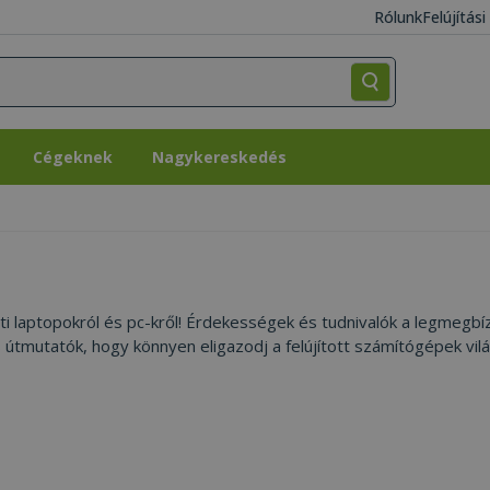
Rólunk
Felújítás
Cégeknek
Nagykereskedés
Cégeknek
Nagykereskedés
leti laptopokról és pc-kről! Érdekességek és tudnivalók a legmegb
s útmutatók, hogy könnyen eligazodj a felújított számítógépek vil