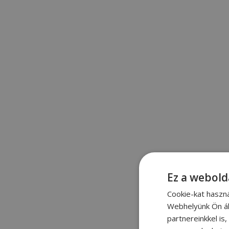
Ez a webold
Cookie-kat haszn
Webhelyünk Ön ál
partnereinkkel is