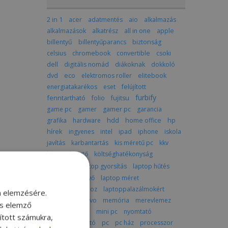
2 in 1
acer
adatmentés
aio
alkalmazás
alkalmazások
alkatrész
all in one
apple
billentyű
billentyűparancs
biztonság
celsius
chromebook
convertible
csoki
dell
digitális nomád
diákoknak
dokkoló
dvd
eco
elektromos roller
elitebook
energiatakarékos
eset
felújított
furbify
fenntartható
folio
fujitsu
game pc
gamer
gamer pc
garancia
grafika
hardware
hdd
home office
hp
hírek
ingyenes
intel
ipad
iphone
iskola
javítás
karbantartás
kis méretű pc
kkv
képszerkesztő
költséghatékonyság
laptop
laptop gyorsítás
laptop hűtés
laptop képernyő
laptop méret
laptop utazáshoz
laptoppalazálmokért
m elemzésére.
latitude
lenovo
memória
merevlemez
és elemző
mindenegyben
mini pc
nyomtató
sított számukra,
pc
optikai meghajtó
pc ház
processzor