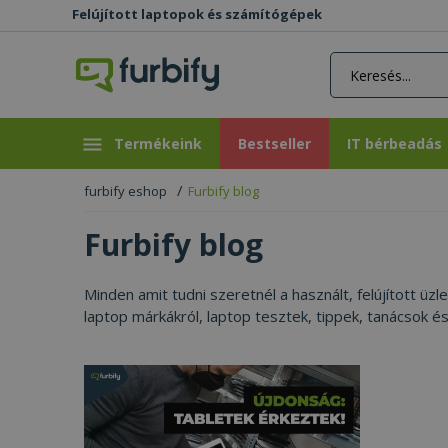
Felújított laptopok és számítógépek
rás gomb
Bestseller
IT bérbeadás
Termékeink
Bestseller
IT bérbeadás
furbify eshop
Furbify blog
Furbify blog
Minden amit tudni szeretnél a használt, felújított üz
laptop márkákról, laptop tesztek, tippek, tanácsok é