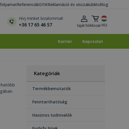
i folyamat
Referenciák
GYIK
Reklamáció és visszaküldés
Blog
Kosár lenyitása
Hívj minket bizalommal!
+36 17 65 46 57
HU
Saját fiók
Kosár
Karrier
Kapcsolat
Karrier
Kapcsolat
Kategóriák
ízhatóbb
Termékbemutatók
ágában.
Fenntarthatóság
Hasznos tudnivalók
Furbify hírek