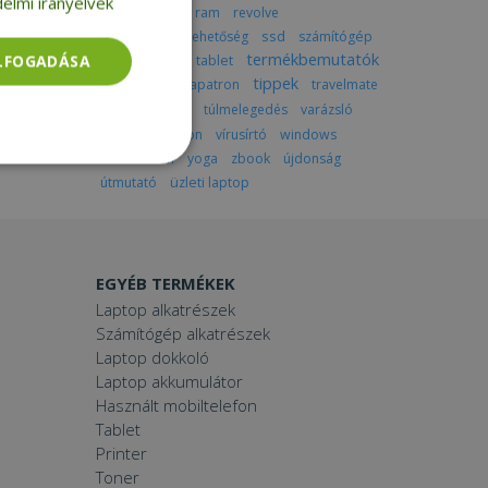
elmi irányelvek
produktivitás
ram
revolve
részletfizetési lehetőség
ssd
számítógép
termékbemutatók
ELFOGADÁSA
színes laptop
tablet
tippek
thinkpad
tintapatron
travelmate
tudnivalók
túlmelegedés
varázsló
videóhívás
vpn
vírusírtó
windows
workstation
yoga
zbook
újdonság
Besorolatlan
útmutató
üzleti laptop
EGYÉB TERMÉKEK
Laptop alkatrészek
Számítógép alkatrészek
rolatlan
Laptop dokkoló
ói bejelentkezést és
Laptop akkumulátor
Használt mobiltelefon
Tablet
Printer
Toner
tatás használja a