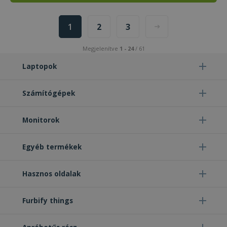
1
2
3
Megjelenítve
1 - 24
/ 61
Laptopok
Számítógépek
Monitorok
Egyéb termékek
Hasznos oldalak
Furbify things