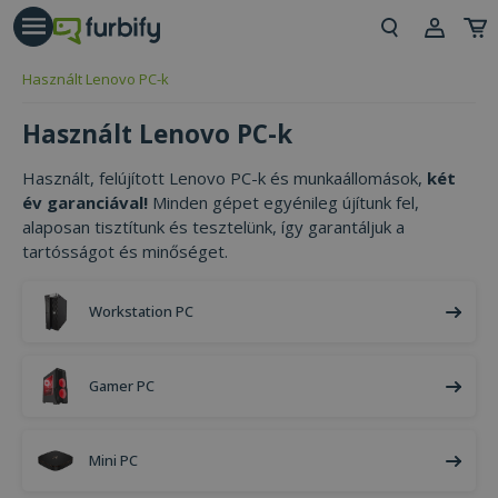
árás gomb
Beje
Használt Lenovo PC-k
Regi
Használt Lenovo PC-k
Használt, felújított Lenovo PC-k és munkaállomások,
két
év garanciával!
Minden gépet egyénileg újítunk fel,
alaposan tisztítunk és tesztelünk, így garantáljuk a
tartósságot és minőséget.
Workstation PC
Gamer PC
Mini PC