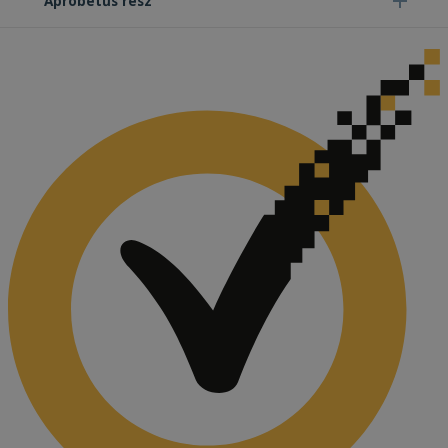
Apróbetűs rész