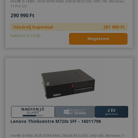
Intel® i5-13400, 16GB DDR4 RAM, 256GB (M.2) SSD, UHD 730, Windows
11 Pro OS
290 990 Ft
Vásárolj kuponnal
261 900 Ft
Raktáron 5-10 db
Megnézem
NAGYON JÓ
2 ÉV
Windows 11
ÁLLAPOT
AZ ÁRBAN
garancia
Lenovo Thinkcentre M720s SFF - 16011798
Intel® i5-9500, 8GB DDR4 RAM, 256GB (M.2) SSD, UHD 630, Windows 11