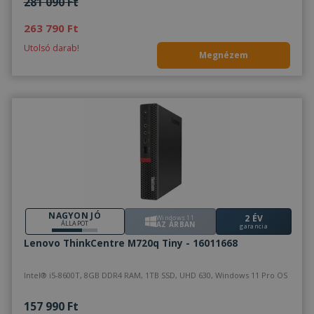
281 090 Ft
263 790 Ft
Utolsó darab!
Megnézem
NAGYON JÓ
2 ÉV
Windows 11
ÁLLAPOT
AZ ÁRBAN
garancia
Lenovo ThinkCentre M720q Tiny - 16011668
Intel® i5-8600T, 8GB DDR4 RAM, 1TB SSD, UHD 630, Windows 11 Pro OS
157 990 Ft