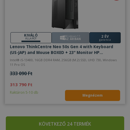
KIVÁLÓ
2 ÉV
Windows 11
ÁLLAPOT
AZ ÁRBAN
garancia
Lenovo ThinkCentre Neo 50s Gen 4 with Keyboard
(US-JAP) and Mouse BOXED + 23" Monitor HP
EliteDisplay E233 - 2070901
Intel® i5-13400, 16GB DDR4 RAM, 256GB (M.2) SSD, UHD 730, Windows
11 Pro OS
333 090 Ft
313 790 Ft
Raktáron 5-10 db
Megnézem
KÖVETKEZŐ 24 TERMÉK