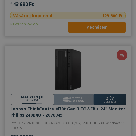
143 990 Ft
Vásárolj kuponnal
129 600 Ft
Raktáron 2-4 db
Megnézem
%
NAGYON JÓ
2 ÉV
Windows 11
ÁLLAPOT
AZ ÁRBAN
garancia
Lenovo ThinkCentre M70t Gen 3 TOWER + 24" Monitor
Philips 240B4Q - 2070945
Intel® i5-12400, 8GB DDR4 RAM, 256GB (M.2) SSD, UHD 730, Windows 11
Pro OS