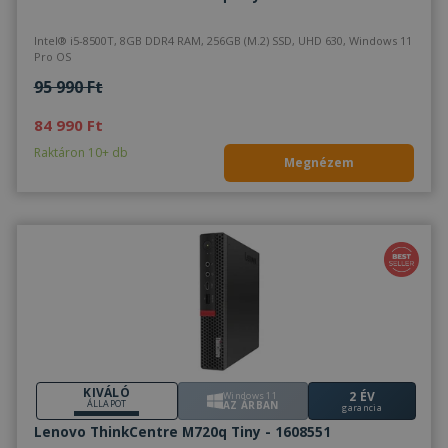
Intel® i5-8500T, 8GB DDR4 RAM, 256GB (M.2) SSD, UHD 630, Windows 11
Pro OS
95 990 Ft
84 990 Ft
Raktáron 10+ db
Megnézem
KIVÁLÓ
2 ÉV
Windows 11
ÁLLAPOT
AZ ÁRBAN
garancia
Lenovo ThinkCentre M720q Tiny - 1608551