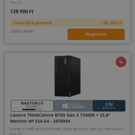
Pro OS
138 990 Ft
Vásárolj kuponnal
125 100 Ft
Utolsó darab!
Megnézem
%
NAGYON JÓ
2 ÉV
Windows 11
ÁLLAPOT
AZ ÁRBAN
garancia
Lenovo ThinkCentre M70t Gen 3 TOWER + 23,8"
Monitor HP E24 G4 - 2070944
Intel® i5-12400, 8GB DDR4 RAM, 256GB (M.2) SSD, UHD 730, Windows 11
Pro OS