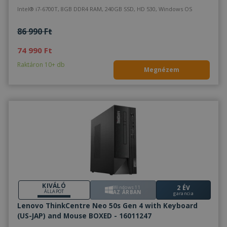
Intel® i7-6700T, 8GB DDR4 RAM, 240GB SSD, HD 530, Windows OS
86 990 Ft
74 990 Ft
Raktáron 10+ db
Megnézem
KIVÁLÓ
2 ÉV
Windows 11
ÁLLAPOT
AZ ÁRBAN
garancia
Lenovo ThinkCentre Neo 50s Gen 4 with Keyboard
(US-JAP) and Mouse BOXED - 16011247