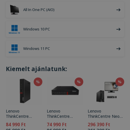
All In One PC (AIO)
Windows 10 PC
Windows 11 PC
Kiemelt ajánlatunk:
%
%
%
Lenovo
Lenovo
Lenovo
ThinkCentre
ThinkCentre
ThinkCentre Neo
M720q Tiny
M910q Tiny
50s Gen 4 with
84 990 Ft
74 990 Ft
296 390 Ft
Keyboard (US-JAP)