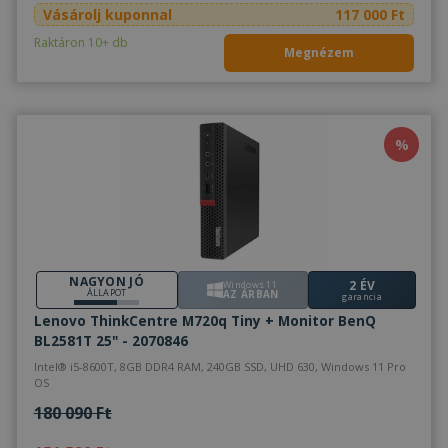
Vásárolj kuponnal
117 000 Ft
Raktáron 10+ db
Megnézem
%
NAGYON JÓ
2 ÉV
Windows 11
ÁLLAPOT
AZ ÁRBAN
garancia
Lenovo ThinkCentre M720q Tiny + Monitor BenQ
BL2581T 25" - 2070846
Intel® i5-8600T, 8GB DDR4 RAM, 240GB SSD, UHD 630, Windows 11 Pro
OS
180 090 Ft