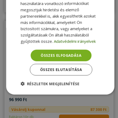
Raktáron 5-10 db
használatára vonatkozó információkat
Megnézem
megosztjuk hirdetési és elemző
partnereinkkel is, akik egyesíthetik azokat
más információkkal, amelyeket Ön
biztosított számukra, vagy amelyeket a
szolgáltatásaik Ön általi használatából
gyűjtöttek össze.
Adatvédelmi irányelvek
ÖSSZES ELFOGADÁSA
NAGYON JÓ
2 ÉV
Windows 10
ÁLLAPOT
AZ ÁRBAN
ÖSSZES ELUTASÍTÁSA
garancia
Lenovo ThinkCentre M710T TOWER - 16011535
RÉSZLETEK MEGJELENÍTÉSE
Intel® i5-6500, 8GB DDR4 RAM, 240GB SSD, HD 530 GT 730 2GB,
Windows OS
Elengedhetetlenül
Teljesítmény
96 990 Ft
szükséges
Vásárolj kuponnal
87 300 Ft
Raktáron 10+ db