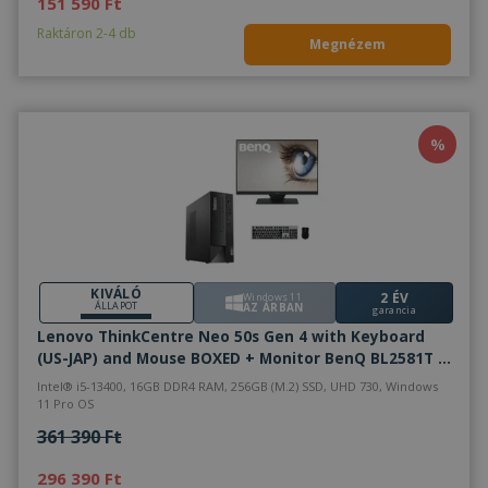
151 590 Ft
Raktáron 2-4 db
Megnézem
%
KIVÁLÓ
2 ÉV
Windows 11
ÁLLAPOT
AZ ÁRBAN
garancia
Lenovo ThinkCentre Neo 50s Gen 4 with Keyboard
(US-JAP) and Mouse BOXED + Monitor BenQ BL2581T -
2070840
Intel® i5-13400, 16GB DDR4 RAM, 256GB (M.2) SSD, UHD 730, Windows
11 Pro OS
361 390 Ft
296 390 Ft