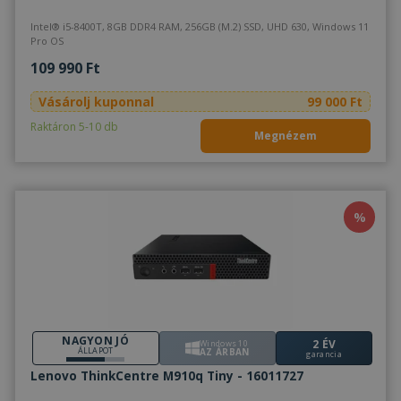
Intel® i5-8400T, 8GB DDR4 RAM, 256GB (M.2) SSD, UHD 630, Windows 11
Pro OS
109 990 Ft
Vásárolj kuponnal
99 000 Ft
Raktáron 5-10 db
Megnézem
%
NAGYON JÓ
2 ÉV
Windows 10
ÁLLAPOT
AZ ÁRBAN
garancia
Lenovo ThinkCentre M910q Tiny - 16011727