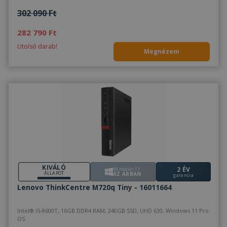
302 090 Ft
282 790 Ft
Utolsó darab!
Megnézem
KIVÁLÓ
2 ÉV
Windows 11
ÁLLAPOT
AZ ÁRBAN
garancia
Lenovo ThinkCentre M720q Tiny - 16011664
Intel® i5-8600T, 16GB DDR4 RAM, 240GB SSD, UHD 630, Windows 11 Pro
OS