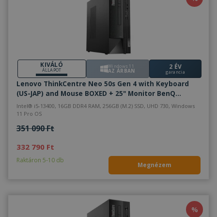
láthatott
meglátog
említett
weboldal
SRM_B
1 év
Ez egy M
Microsoft
MSN első 
Corporation
származó
.c.bing.com
amely biz
webolda
KIVÁLÓ
2 ÉV
Windows 11
megfele
ÁLLAPOT
AZ ÁRBAN
garancia
működés
Lenovo ThinkCentre Neo 50s Gen 4 with Keyboard
(US-JAP) and Mouse BOXED + 25" Monitor BenQ
BL2581T - 2070900
Intel® i5-13400, 16GB DDR4 RAM, 256GB (M.2) SSD, UHD 730, Windows
11 Pro OS
351 090 Ft
332 790 Ft
Raktáron 5-10 db
Megnézem
%