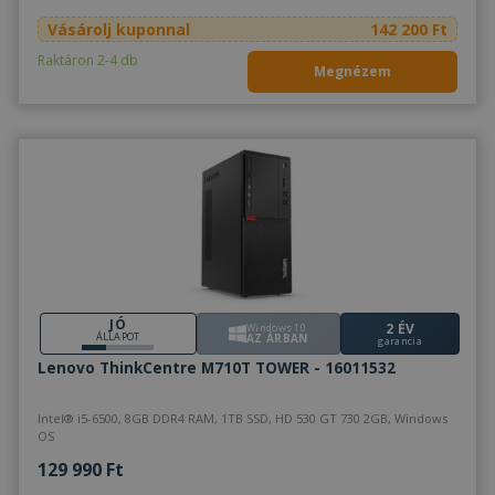
Vásárolj kuponnal
142 200 Ft
Raktáron 2-4 db
Megnézem
JÓ
2 ÉV
Windows 10
ÁLLAPOT
AZ ÁRBAN
garancia
Lenovo ThinkCentre M710T TOWER - 16011532
Intel® i5-6500, 8GB DDR4 RAM, 1TB SSD, HD 530 GT 730 2GB, Windows
OS
129 990 Ft