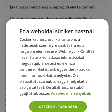
Így hosszabbítsd meg a laptopod élettartamát!
Munkára teremtve – bemutatkozik a HP ZBook
Ez a weboldal sütiket használ
Mi az a 2 az 1-ben laptop?
Cookie-kat használunk a tartalom, a
A mini számítógép (Mini PC) bűvöletében
hirdetések személyre szabására és a
forgalom elemzésére. Webhelyünk Ön általi
használatára vonatkozó információkat
Címkék
megosztjuk hirdetési és elemző
partnereinkkel is, akik egyesíthetik azokat
2 in 1
acer
adatmentés
aio
alkalmazás
alkalmazások
más információkkal, amelyeket Ön
alkatrész
all in one
apple
billentyű
billentyűparancs
biztonság
biztosított számukra, vagy amelyeket a
dell
celsius
chromebook
convertible
csoki
digitális nomád
szolgáltatásaik Ön általi használatából
diákoknak
dokkoló
dvd
eco
elektromos roller
elitebook
gyűjtöttek össze.
Adatvédelmi irányelvek
fenntartható
energiatakarékos
eset
felújított
folio
fujitsu
furbify
game pc
gamer
gamer pc
garancia
grafika
hardware
hírek
hdd
home office
hp
ingyenes
intel
ipad
iphone
ÖSSZES ELFOGADÁSA
iskola
javítás
karbantartás
kis méretű pc
kkv
képszerkesztő