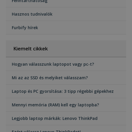
Fenntarthatóság
Hasznos tudnivalók
Furbify hírek
Kiemelt cikkek
Hogyan válasszunk laptopot vagy pc-t?
Mi az az SSD és melyiket válasszam?
Laptop és PC gyorsítása: 3 tipp régebbi gépekhez
Mennyi memória (RAM) kell egy laptopba?
Legjobb laptop márkák: Lenovo ThinkPad
Ezért válassz Lenovo ThinkPadet!