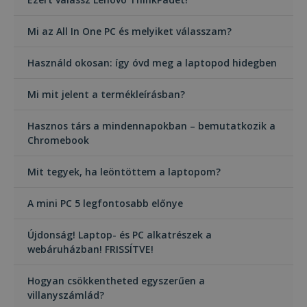
Mi az All In One PC és melyiket válasszam?
Használd okosan: így óvd meg a laptopod hidegben
Mi mit jelent a termékleírásban?
Hasznos társ a mindennapokban – bemutatkozik a
Chromebook
Mit tegyek, ha leöntöttem a laptopom?
A mini PC 5 legfontosabb előnye
Újdonság! Laptop- és PC alkatrészek a
webáruházban! FRISSÍTVE!
Hogyan csökkentheted egyszerűen a
villanyszámlád?