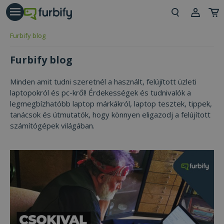
árás gomb
Beje
Furbify blog
Regi
Furbify blog
Minden amit tudni szeretnél a használt, felújított üzleti
laptopokról és pc-kről! Érdekességek és tudnivalók a
legmegbízhatóbb laptop márkákról, laptop tesztek, tippek,
tanácsok és útmutatók, hogy könnyen eligazodj a felújított
számítógépek világában.