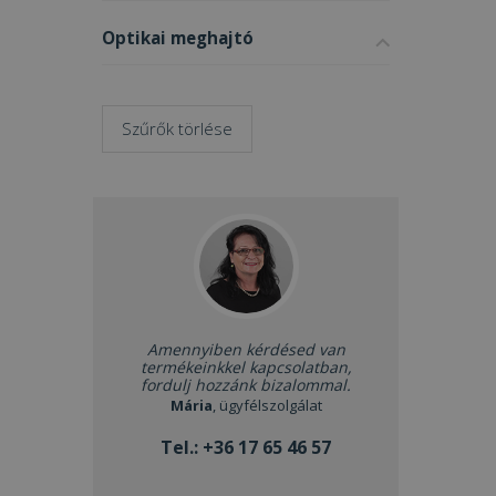
Optikai meghajtó
Szűrők törlése
Amennyiben kérdésed van
termékeinkkel kapcsolatban,
fordulj hozzánk bizalommal.
Mária
, ügyfélszolgálat
Tel.:
+36 17 65 46 57