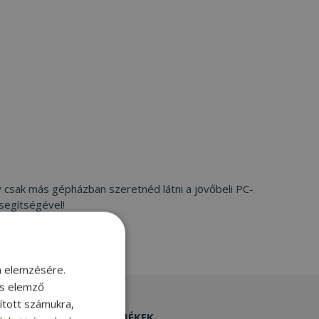
 csak más gépházban szeretnéd látni a jövőbeli PC-
 segítségével!
m elemzésére.
és elemző
sított számukra,
EGYÉB TERMÉKEK