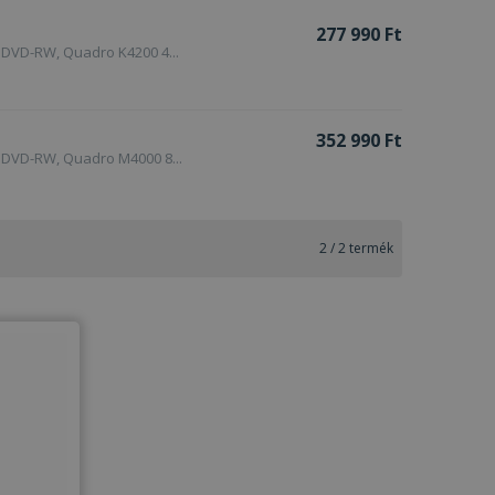
277 990 Ft
 DVD-RW, Quadro K4200 4...
352 990 Ft
 DVD-RW, Quadro M4000 8...
2
/
2
termék