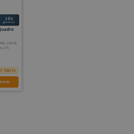
2 ÉV
garancia
 Quadro
0 8GB, Windows OS
7 700 Ft
ézem