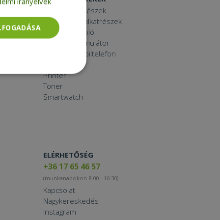
elmi irányelvek
Laptop alkatrészek
Számítógép alkatrészek
ELFOGADÁSA
Laptop dokkoló
Laptop akkumulátor
Használt mobiltelefon
Tablet
Printer
Besorolatlan
Toner
Smartwatch
rolatlan
ELÉRHETŐSÉG
+36 17 65 46 57
ói bejelentkezést és
(munkanapokon 8:00 - 16:30)
Kapcsolat
Nagykereskedés
Instagram
tatás használja a