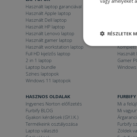
vagy amelyeket a 
Használt laptop garanciával
Használt 
Használt Apple laptop
Használt 
Használt Dell laptop
Használt
Használt HP laptop
Használt
Használt Lenovo laptop
Használt 
RÉSZLETEK M
Használt gamer laptop
Használt
Használt workstation laptop
Komplett 
Elengedhetetle
szükséges
Full HD kijelzős laptop
Használt 
2 in 1 laptop
Gamer P
Laptop bundle
Windows
Színes laptopok
Windows 11 laptopok
Elenge
HASZNOS OLDALAK
FURBIFY
Ingyenes Norton előfizetés
Mi a felúj
Az elengedhetetlenül
Furbify BLOG
Mi vagyun
a fiókkezelést. A w
Gyakori kérdések (GY.I.K.)
Árgaranci
Név
Termékeink osztályozása
Furbify s
Laptop választó
Zöldek v
CookieScriptConse