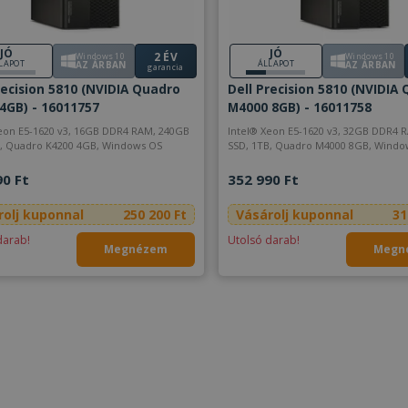
JÓ
JÓ
2 ÉV
Windows 10
Windows 10
LAPOT
ÁLLAPOT
AZ ÁRBAN
AZ ÁRBAN
garancia
recision 5810 (NVIDIA Quadro
Dell Precision 5810 (NVIDIA
4GB) - 16011757
M4000 8GB) - 16011758
1620 v3, 16GB DDR4 RAM, 240GB
Intel® Xeon E5-1620 v3, 32GB DDR4 RAM, 240GB
SSD, 1TB, Quadro K4200 4GB, Windows OS
SSD, 1TB, Quadro M400
90 Ft
352 990 Ft
rolj kuponnal
250 200 Ft
Vásárolj kuponnal
31
darab!
Utolsó darab!
Megnézem
Megn