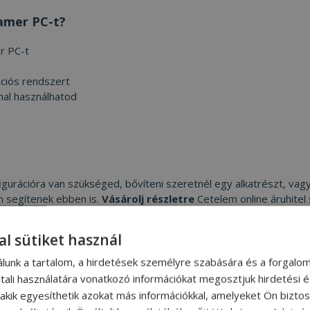
gamer PC-t?
er PC-t
ációs rendszert
nal használhatod
rációra van szükséged, bővíteni szeretnél egy alkatrészt, vagy
en segítenek ebben is.
Vásárolj részletre
Cetelem online áruhitel
al sütiket használ
álunk a tartalom, a hirdetések személyre szabására és a forgalo
tali használatára vonatkozó információkat megosztjuk hirdetési 
, akik egyesíthetik azokat más információkkal, amelyeket Ön bizto
ÓGÉPEK
MONITOROK