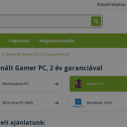
Rólunk
Felújítás
Cégeknek
Nagykereskedés
Cégeknek
Nagykereskedés
Használt Gamer PC, 2 év garanciával
nált Gamer PC, 2 év garanciával
Workstation PC
Gamer PC
All In One PC (AIO)
Windows 10 PC
elt ajánlatunk: