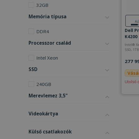
32GB
Memória típusa
ÁL
Dell P
DDR4
K4200 
Processzor család
Intel® Xeon E5-
Intel Xeon
277 9
SSD
Vásá
Utolsó 
240GB
Merevlemez 3,5"
Videokártya
Külső csatlakozók