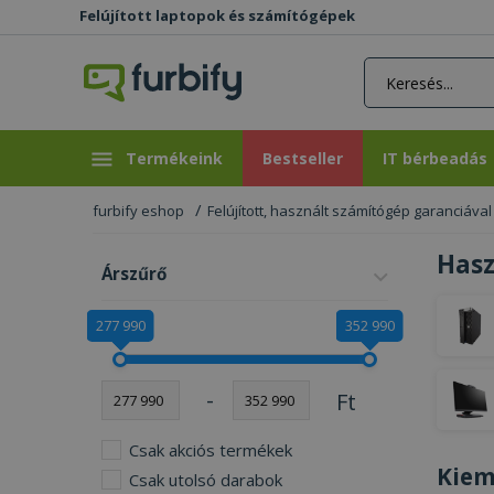
Felújított laptopok és számítógépek
rás gomb
Bestseller
IT bérbeadás
Termékeink
Bestseller
IT bérbeadás
furbify eshop
Felújított, használt számítógép garanciával
Hasz
Árszűrő
277 990
352 990
-
Ft
Csak akciós termékek
Kiem
Csak utolsó darabok