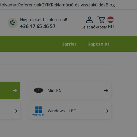
i folyamat
Referenciák
GYIK
Reklamáció és visszaküldés
Blog
Kosár lenyitása
Hívj minket bizalommal!
+36 17 65 46 57
HU
Saját fiók
Kosár
Karrier
Kapcsolat
Karrier
Kapcsolat
Mini PC
Windows 11 PC