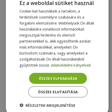
Ez a weboldal sütiket használ
USB Bluetooth
Hosszabbító elosztó
adapter
1 termék
Cookie-kat használunk a tartalom, a
1 termék
hirdetések személyre szabására és a
forgalom elemzésére. Webhelyünk Ön általi
használatára vonatkozó információkat
megosztjuk hirdetési és elemző
partnereinkkel is, akik egyesíthetik azokat
más információkkal, amelyeket Ön
biztosított számukra, vagy amelyeket a
szolgáltatásaik Ön általi használatából
Hálózati eszközök
PC mikrofon
gyűjtöttek össze.
Adatvédelmi irányelvek
41 termék
2 termék
ÖSSZES ELFOGADÁSA
ÖSSZES ELUTASÍTÁSA
RÉSZLETEK MEGJELENÍTÉSE