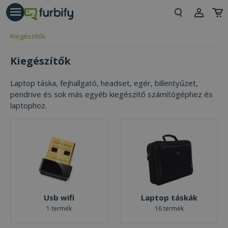
árás gomb
Beje
Kiegészítők
Regi
Kiegészítők
Laptop táska, fejhallgató, headset, egér, billentyűzet,
pendrive és sok más egyéb kiegészítő számítógéphez és
laptophoz.
Usb wifi
Laptop táskák
1 termék
16 termék