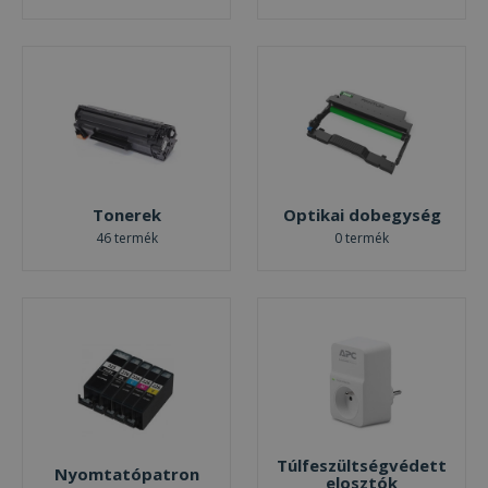
Tonerek
Optikai dobegység
46 termék
0 termék
Túlfeszültségvédett
Nyomtatópatron
elosztók