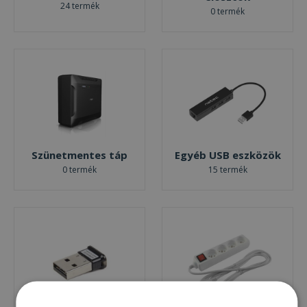
24 termék
0 termék
Szünetmentes táp
Egyéb USB eszközök
0 termék
15 termék