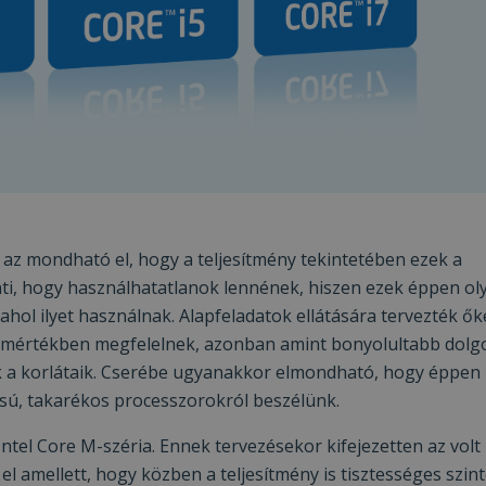
 az mondható el, hogy a teljesítmény tekintetében ezek a
ti, hogy használhatatlanok lennének, hiszen ezek éppen ol
hol ilyet használnak. Alapfeladatok ellátására tervezték ők
es mértékben megfelelnek, azonban amint bonyolultabb dolg
k a korlátaik. Cserébe ugyanakkor elmondható, hogy éppen
sú, takarékos processzorokról beszélünk.
Intel Core M-széria. Ennek tervezésekor kifejezetten az volt
el amellett, hogy közben a teljesítmény is tisztességes szin