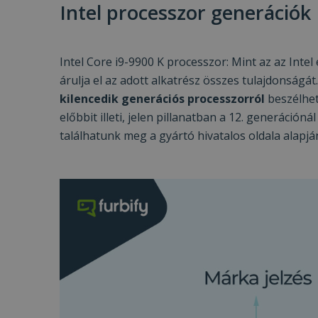
Intel processzor generációk
VISITOR_PRIVACY
Intel Core i9-9900 K processzor: Mint az az Int
árulja el az adott alkatrész összes tulajdonságá
kilencedik generációs processzorról
beszélhetü
Googl
_tt_enable_cookie
előbbit illeti, jelen pillanatban a 12. generáción
találhatunk meg a gyártó hivatalos oldala alapjá
Név
Név
ttcsid_CJ1S5PJC77
Név
__Secure-YNID
Clarity
YSC
prism_612475886
__Secure-ROLLOU
MUID
_ga
ttcsid
frb2023