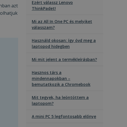
Ezért válassz Lenovo
onban azt
ThinkPadet!
olhatjuk
Mi az All In One PC és melyiket
válasszam?
Használd okosan: így óvd meg a
laptopod hidegben
Mi mit jelent a termékleírásban?
Hasznos társ a
mindennapokban –
bemutatkozik a Chromebook
Mit tegyek, ha leöntöttem a
laptopom?
A mini PC 5 legfontosabb előnye