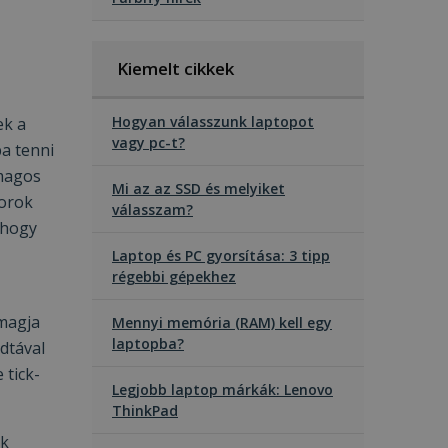
Kiemelt cikkek
Hogyan válasszunk laptopot
ek a
vagy pc-t?
a tenni
 magos
Mi az az SSD és melyiket
zorok
válasszam?
 hogy
Laptop és PC gyorsítása: 3 tipp
régebbi gépekhez
 magja
Mennyi memória (RAM) kell egy
laptopba?
adtával
 tick-
Legjobb laptop márkák: Lenovo
ThinkPad
ek