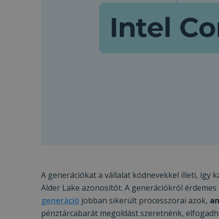
prism_612475886
MR
_ttp
IDE
_clck
MUID
_clsk
_fbp
__kla_id
SM
_ga_S9FNSGBKXN
_ttp
MR
A generációkat a vállalat kódnevekkel illeti, így
Alder Lake azonosítót. A generációkról érdemes
VISITOR_INFO1_LIV
generáció
jobban sikerült processzorai azok,
am
pénztárcabarát megoldást szeretnénk, elfogadható