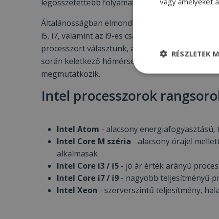
vagy amelyeket a 
legösszetettebb folyamatok megoldására, legig
Általánosságban elmondható tehát, hogy teljesít
i5, i7, valamint az i9-es család, a Xeon process
processzort választunk, annál hangsúlyosabb le
RÉSZLETEK M
során keletkező hőmérséklet miatt. Laptopok ese
megmutatkozik.
Elengedhetetle
szükséges
Intel processzorok rangsorol
Intel Atom
- alacsony energiafogyasztású, 
Intel Core M széria
-
alacsony órajel melle
Elenge
alkalmasak
Intel Core i3 / i5
- jó ár érték arányú proce
Az elengedhetetlenül
Intel Core i7 / i9
- nagyobb teljesítményű 
a fiókkezelést. A w
Intel Xeon
- szerverszintű teljesítmény, ha
Név
CookieScriptConse