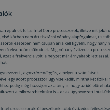
alók
 épülnek fel az Intel Core processzorok, illetve mit jelöln
első körben nem árt tisztázni néhány alapfogalmat, tisztáb
esszorok esetében nem csupán arra kell figyelni, hogy hány
ilyen frekvencián működnek. Míg néhány évtizede a process
 azaz a frekvencia volt, a helyzet már árnyaltabb lett azzal,
hat.
 úgynevezett
„hyperthreading”
is, amelyet a számítások
el egy adott processzor úgy viselkedik, mintha két fizikai
 ehhez pedig még hozzájön az a tény is, hogy az idő előrehal
ozott a mikroarchitektúra is – ez az úgynevezett Intel-féle
 Intel processzorokról beszélünk, több évtizedes fejlesztés