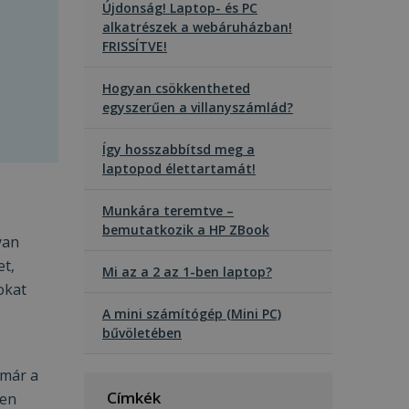
Újdonság! Laptop- és PC
alkatrészek a webáruházban!
FRISSÍTVE!
Hogyan csökkentheted
egyszerűen a villanyszámlád?
Így hosszabbítsd meg a
laptopod élettartamát!
Munkára teremtve –
bemutatkozik a HP ZBook
yan
et,
Mi az a 2 az 1-ben laptop?
okat
A mini számítógép (Mini PC)
bűvöletében
 már a
Címkék
ten