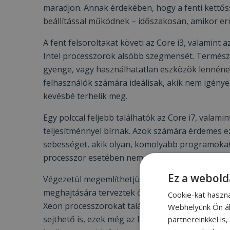
maradjon. Annak érdekében, hogy a fenti kettős
beállítással működnek – időszakosan, amikor er
A fent felsoroltakat követi az Core i3, valamint 
Intel processzorok alsóbb szegmensét. Természe
gyenge, vagy használhatatlan eszközök lennének
felhasználók számára ideálisak, akik nem igényel
kevésbé terhelik meg.
Egy polccal feljebb találhatók az Core i7, vala
teljesítménnyel bírnak. Azok számára érdemes ez
sebességet, akik olyan, komolyabb programokat
processzor esetében nem működnének megfele
Ez a webold
Végezetül megemlíthetjük az úgynevezett Xeon p
meghajtására terveztek őket, már nem csak és 
Cookie-kat haszn
Xeon processzorokat találunk például bizonyos
Webhelyünk Ön ál
sejthető is, ezek még az I7 és i9 processzoroké
partnereinkkel is