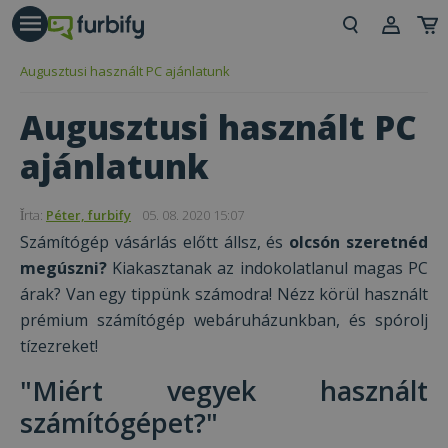
árás gomb
Beje
Augusztusi használt PC ajánlatunk
Regi
Augusztusi használt PC
ajánlatunk
Ǐrta:
Péter, furbify
05. 08. 2020 15:07
Számítógép vásárlás előtt állsz, és
olcsón szeretnéd
megúszni?
Kiakasztanak az indokolatlanul magas PC
árak? Van egy tippünk számodra! Nézz körül használt
prémium számítógép webáruházunkban, és spórolj
tízezreket!
"Miért vegyek használt
számítógépet?"