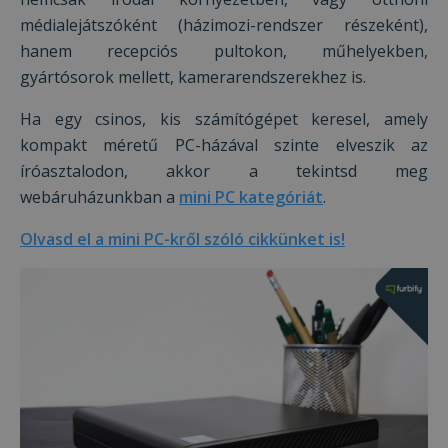
4 hét
bel
és 
médialejátszóként (házimozi-rendszer részeként),
Google Adatvédelmi irányelvek
dön
tár
hanem recepciós pultokon, műhelyekben,
has
olda
gyártósorok mellett, kamerarendszerekhez is.
int
Felj
lát
Ha egy csinos, kis számítógépet keresel, amely
bel
kül
kompakt méretű PC-házával szinte elveszik az
ada
íróasztalodon, akkor a tekintsd meg
poli
beál
webáruházunkban a
mini PC kategóriát
.
tek
bizt
pre
Olvasd el a mini PC-kről szóló cikkünket is!
jöv
ülé
tisz
_tt_enable_cookie
.furbify.hu
2
Ezt 
hónap
arra
4 hét
hog
eml
fel
pre
web
talá
has
kap