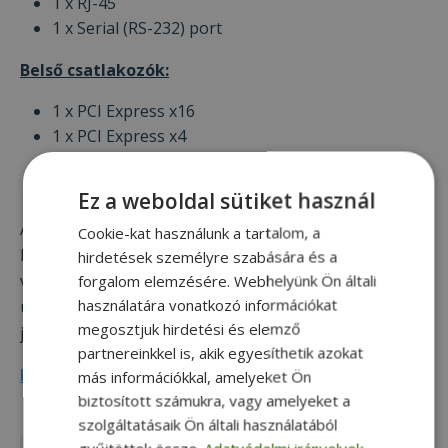
1 x RJ-45
1 x Serial (RS-232) port
Belső csatlakozók:
1 x PCI Express x16
1 x PCI Express x4
1 x PCI slot
Ez a weboldal sütiket használ
A HP EliteDesk 800 G1 asztali számítógép kis- és
Cookie-kat használunk a tartalom, a
középvállalkozások, intézmények számára is ideális
hirdetések személyre szabására és a
választás lehet. Költséghatékony és környezetbarát
forgalom elemzésére. Webhelyünk Ön általi
használatára vonatkozó információkat
üzleti kategóriás PC, amely hosszú távú megoldást
megosztjuk hirdetési és elemző
jelent.
partnereinkkel is, akik egyesíthetik azokat
HP EliteDesk 800 G1 SFF asztali PC
más információkkal, amelyeket Ön
biztosított számukra, vagy amelyeket a
szolgáltatásaik Ön általi használatából