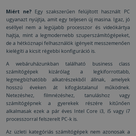
Miért ne?
Egy szakszerűen felújított használt PC
ugyanazt nyújtja, amit egy teljesen új masina. Igaz, jó
eséllyel nem a legújabb processzor és videókártya
hajtja, mint a legmodernebb szuperszámítógépeket,
de a hétköznapi felhasználók igényeit messzemenően
kielégíti a kicsit régebbi konfiguráció is.
A webáruházunkban található business class
számítógépek kizárólag a legkiforrottabb,
legmegbízhatóbb alkatrészekből állnak, amelyek
hosszú éveken át kifogástalanul működnek.
Netezéshez, filmnézéshez, tanuláshoz vagy
számítógépnek a gyerekek részére kitűnően
alkalmasak ezek a pár éves Intel Core i3, i5 vagy i7
processzorral felszerelt PC-k is.
Az üzleti kategóriás számítógépek nem azonosak a