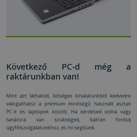
preferenc
is
meghatár
hogy a w
látogatój
használja
Youtube 
új vagy r
verzióját
test_cookie
15 perc
Ezt a coo
Google LLC
DoubleCl
.doubleclick.net
állítja b
Google
Következő PC-d még a
tulajdon
van) ann
megállap
raktárunkban van!
hogy a w
látogató
böngész
támogatj
sütiket.
Mint azt láthatod, bőséges kínálatunkból kedvedre
válogathatsz a prémium minőségű használt asztali
ANONCHK
9 perc 51
Ez a coo
Microsoft
másodperc
informác
Corporation
PC-k és laptopok között. Ha kérdésed volna vagy
szolgálta
.c.clarity.ms
hogy a
tanácsra van szükséged, bátran fordulj
végfelha
hogyan h
ügyfélszolgálatunkhoz, és mi segítünk.
a webolda
minden 