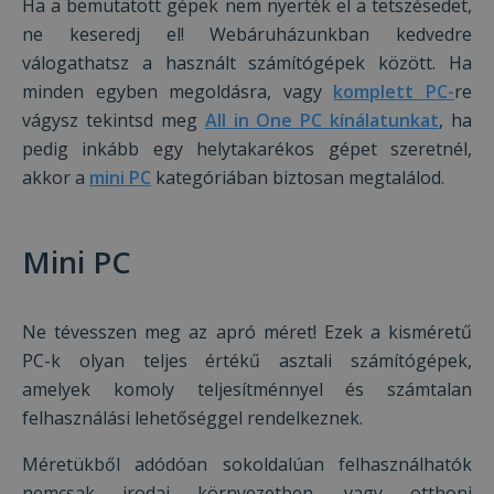
Ha a bemutatott gépek nem nyerték el a tetszésedet,
Célzás
Funkcionalitás
Besorolatlan
ne keseredj el! Webáruházunkban kedvedre
válogathatsz a használt számítógépek között. Ha
Az elengedhetetlenül szükséges sütik lehetővé
teszik a webhely alapvető funkcióit, például a
minden egyben megoldásra, vagy
komplett PC-
re
felhasználói bejelentkezést és a fiókkezelést. A
weboldal nem használható megfelelően az
vágysz tekintsd meg
All in One PC kínálatunkat
, ha
elengedhetetlenül szükséges sütik nélkül.
pedig inkább egy helytakarékos gépet szeretnél,
Szolgáltató /
akkor a
mini PC
kategóriában biztosan megtalálod.
Név
Lejárat
Leí
Domain
CookieScriptConsent
4 hét 2
Ezt 
CookieScript
nap
Coo
www.furbify.hu
Scr
Mini PC
szol
hasz
láto
bel
beál
Ne tévesszen meg az apró méret! Ezek a kisméretű
eml
Szü
PC-k olyan teljes értékű asztali számítógépek,
a C
Scr
amelyek komoly teljesítménnyel és számtalan
coo
felhasználási lehetőséggel rendelkeznek.
meg
műk
Méretükből adódóan sokoldalúan felhasználhatók
VISITOR_PRIVACY_METADATA
5
Ezt 
YouTube
hónap
fel
.youtube.com
nemcsak irodai környezetben, vagy otthoni