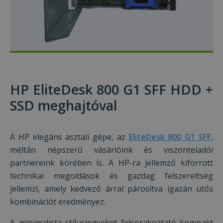
HP EliteDesk 800 G1 SFF HDD +
SSD meghajtóval
A HP elegáns asztali gépe, az
EliteDesk 800 G1 SFF
,
méltán népszerű vásárlóink és viszonteladói
partnereink körében is. A HP-ra jellemző kiforrott
technikai megoldások és gazdag felszereltség
jellemzi, amely kedvező árral párosítva igazán ütős
kombinációt eredményez.
A minimalista stílusjegyeket felsorakoztató kompakt