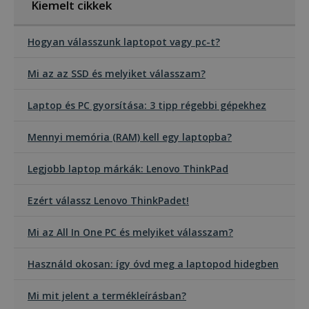
működés
Kiemelt cikkek
Hogyan válasszunk laptopot vagy pc-t?
Mi az az SSD és melyiket válasszam?
Laptop és PC gyorsítása: 3 tipp régebbi gépekhez
Mennyi memória (RAM) kell egy laptopba?
Legjobb laptop márkák: Lenovo ThinkPad
Ezért válassz Lenovo ThinkPadet!
Mi az All In One PC és melyiket válasszam?
Használd okosan: így óvd meg a laptopod hidegben
Mi mit jelent a termékleírásban?