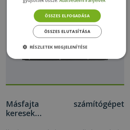
gyűjtöttek össze.
Adatvédelmi irányelvek
ÖSSZES ELFOGADÁSA
ÖSSZES ELUTASÍTÁSA
RÉSZLETEK MEGJELENÍTÉSE
Elengedhetetlenül
Teljesítmény
szükséges
Célzás
Funkcionalitás
Besorolatlan
Másfajta számítógépet
keresek...
Elengedhetetlenül szükséges
Teljesítmény