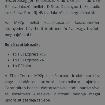
felszereltséggel rendelkezik: 4 db USB 2.0, 4 db USB
3.0 csatlakozó mellett D-Sub, Displayport, 3x audio
jack, Serial Port, RJ-45 csatlakozók is megtalálhatók.
Az M92p belső kialakításának köszönhetően
könnyedén bővíthető több memóriával vagy további
meghajtókkal is.
Belső csatlakozók:
1 x PCI Express x16
1 x PCI Express x4
1 x PCI slot
A ThinkCentre M92p-t elsősorban irodai munkára
vagy általános otthoni használatra ajánljuk.
Garantáltan hosszú élettartamával, stabil hardverével
és esztétikus külsejével biztosan belopja magát
újdonsült gazdája szívébe.