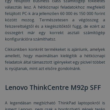
Egy felújított business class számítógép tökéletes
választás lesz. A hétköznapi feladatokhoz megfelelő
felújított PC-k ára jellemzően 60 000 és 150 000 forint
között mozog. Természetesen a végösszeg a
felszereltségtől és a kiegészítőktől függ, de ezért az
összegért már egy korrekt asztali számítógép
konfigurációra számíthatsz.
Cikkünkben konkrét termékeket is ajánlunk, amelyek
amellett, hogy maximálisan kielégítik a hétköznapi
feladatok által támasztott igényeket egy picivel többet
is nyújtanak, mint azt elsőre gondolnánk.
Lenovo ThinkCentre M92p SFF
A legendásan megbízható ThinkPad laptopokról is
ismert Lenovo, nem csak a hordozható gépek terén