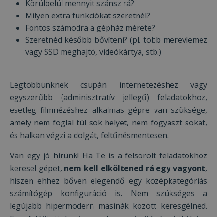
Körülbelül mennyit szánsz rá?
Milyen extra funkciókat szeretnél?
Fontos számodra a gépház mérete?
Szeretnéd később bővíteni? (pl. több merevlemez
vagy SSD meghajtó, videókártya, stb.)
Legtöbbünknek csupán internetezéshez vagy
egyszerűbb (adminisztratív jellegű) feladatokhoz,
esetleg filmnézéshez alkalmas gépre van szüksége,
amely nem foglal túl sok helyet, nem fogyaszt sokat,
és halkan végzi a dolgát, feltűnésmentesen.
Van egy jó hírünk! Ha Te is a felsorolt feladatokhoz
keresel gépet,
nem kell elköltened rá egy vagyont
,
hiszen ehhez bőven elegendő egy középkategóriás
számítógép konfiguráció is. Nem szükséges a
legújabb hipermodern masinák között keresgélned.