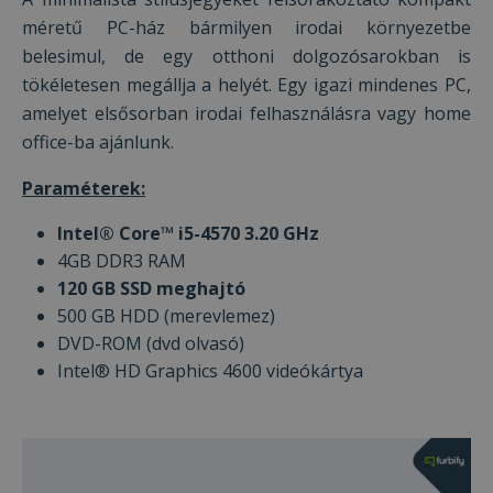
méretű PC-ház bármilyen irodai környezetbe
belesimul, de egy otthoni dolgozósarokban is
tökéletesen megállja a helyét. Egy igazi mindenes PC,
amelyet elsősorban irodai felhasználásra vagy home
office-ba ajánlunk.
Paraméterek:
Intel® Core™ i5-4570 3.20 GHz
4GB DDR3 RAM
120 GB SSD meghajtó
500 GB HDD (merevlemez)
DVD-ROM (dvd olvasó)
Intel® HD Graphics 4600 videókártya