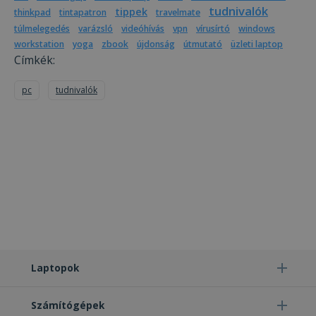
tudnivalók
tippek
thinkpad
tintapatron
travelmate
túlmelegedés
varázsló
videóhívás
vpn
vírusírtó
windows
workstation
yoga
zbook
újdonság
útmutató
üzleti laptop
Címkék:
pc
tudnivalók
Laptopok
Számítógépek