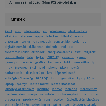
A mini számítógép (Mini PC) bűvöletében
Címkék
2 in 1
acer
adatmentés
aio
alkalmazás
alkalmazások
alkatrész
all in one
apple
billentyű
billentyűparancs
dell
biztonság
celsius
chromebook
convertible
csoki
digitális nomád
diákoknak
dokkoló
dvd
eco
elektromos roller
elitebook
energiatakarékos
eset
felújított
furbify
fenntartható
folio
fujitsu
game pc
gamer
gamer pc
garancia
grafika
hardware
hdd
home office
hp
hírek
ingyenes
intel
ipad
iphone
iskola
javítás
karbantartás
kis méretű pc
kkv
képszerkesztő
laptop
költséghatékonyság
laptop gyorsítás
laptop hűtés
laptop képernyő
laptop méret
laptop utazáshoz
latitude
lenovo
laptoppalazálmokért
memória
merevlemez
pc
mindenegyben
mini pc
nyomtató
optikai meghajtó
pc ház
processzor
produktivitás
ram
revolve
részletfizetési lehetőség
termékbemutatók
ssd
számítógép
színes laptop
tablet