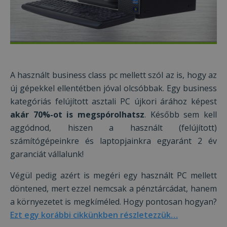
A használt business class pc mellett szól az is, hogy az
új gépekkel ellentétben jóval olcsóbbak. Egy business
kategóriás felújított asztali PC újkori árához képest
akár 70%-ot is megspórolhatsz
. Később sem kell
aggódnod, hiszen a használt (felújított)
számítógépeinkre és laptopjainkra egyaránt 2 év
garanciát vállalunk!
Végül pedig azért is megéri egy használt PC mellett
döntened, mert ezzel nemcsak a pénztárcádat, hanem
a környezetet is megkíméled. Hogy pontosan hogyan?
Ezt egy korábbi cikkünkben részletezzük…