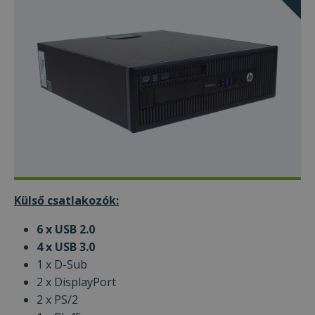
Külső csatlakozók:
6 x USB 2.0
4 x USB 3.0
1 x D-Sub
2 x DisplayPort
2 x PS/2