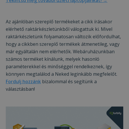
Tekintsd meg további üzleti laptopjainkat! →
jöv
ülé
tisz
_tt_enable_cookie
.furbify.hu
2
Ezt 
Az ajánlóban szereplő termékeket a cikk írásakor
hónap
arra
elérhető raktárkészletünkből válogattuk ki. Mivel
4 hét
hog
eml
raktárkészletünk folyamatosan változik előfordulhat,
fel
pre
hogy a cikkben szereplő termékek átmenetileg, vagy
web
talá
már egyáltalán nem elérhetők. Webáruházunkban
has
kap
számos terméket kínálunk, melyek hasonló
paraméterekkel és minőséggel rendelkeznek, így
könnyen megtalálod a Neked leginkább megfelelőt.
Fordulj hozzánk
bizalommal és segítünk a
Szolgáltató /
Név
Lejárat
Leí
Domain
választásban!
Szolgáltató /
Név
Lejárat
Leírás
ttcsid_CJ1S5PJC77UB8I2GDCL0
.furbify.hu
2
Domain
Szolgáltató /
Név
Lejárat
Leírás
hónap
Domain
4 hét
Clarity
.clarity.ms
1 év
Ezt a cookie-t a 
állítja be, és
YSC
ülés
Ezt a süti
Google LLC
__Secure-YNID
.youtube.com
5
információkat
YouTube á
.youtube.com
hónap
szolgáltat arról,
be a beá
4 hét
végfelhasználó
videók
hogyan használj
megteki
prism_612475886
.furbify.hu
4 hét 2