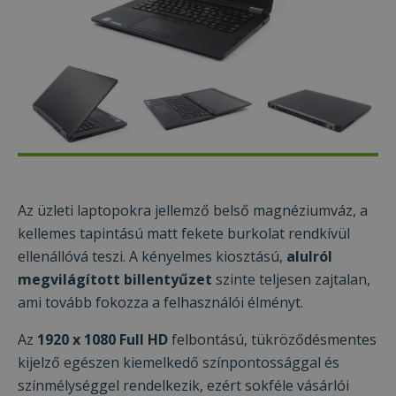
Az üzleti laptopokra jellemző belső magnéziumváz, a
kellemes tapintású matt fekete burkolat rendkívül
ellenállóvá teszi. A kényelmes kiosztású,
alulról
megvilágított billentyűzet
szinte teljesen zajtalan,
ami tovább fokozza a felhasználói élményt.
Az
1920 x 1080 Full HD
felbontású, tükröződésmentes
kijelző egészen kiemelkedő színpontossággal és
Ez a weboldal sütiket használ
színmélységgel rendelkezik, ezért sokféle vásárlói