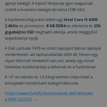
Cookie-kat használunk a tartalom, a
igényt kielégít. A kijelző fényereje igen magasnak
hirdetések személyre szabására és a
számít a business kategórián belül (338 nits).
forgalom elemzésére. Webhelyünk Ön általi
használatára vonatkozó információkat
A hardverkonfiguráció lelkét egy
Intel Core i5-6300
megosztjuk hirdetési és elemző
2.4GHz
-es processzor,
8 GB DDR4
-es memória és
256
partnereinkkel is, akik egyesíthetik azokat
gigabájtos SSD
meghajtó alkotja, amely meggyőző
más információkkal, amelyeket Ön
teljesítményt nyújt.
biztosított számukra, vagy amelyeket a
szolgáltatásaik Ön általi használatából
A Dell Latitude 7470-es üzleti laptopot bátran ajánljuk
gyűjtöttek össze.
Adatvédelmi irányelvek
mindenkinek, aki laptopvásárlás előtt áll, hiszen egy
olyan kiforrott modellről van szó, amely egy közel
ÖSSZES ELFOGADÁSA
tökéletes kombinációja a stílusnak és a funkciónak.
A 14”-es mérete és 1,6 kilogrammos súlya miatt a
ÖSSZES ELUTASÍTÁSA
könnyedén hordozható kategóriába esik.
RÉSZLETEK MEGJELENÍTÉSE
https://www.furbify.hu/notebook-dell-latitude-
e7470-1522731
→
Elengedhetetlenül
Teljesítmény
szükséges