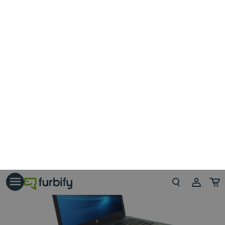
HP EliteBook 840 G2 üzleti
laptop: a mindenes
Véleményünk szerint a HP a legmegbízhatóbb
laptopmárkák egyike. A HP Elitebook szériájára ez
többszörösen érvényes, hiszen 2008-as bevezetése
óta az egyik legkedveltebb brand az üzleti laptopok
piacán. Ez a hírnév az Elitebookokra jellemző innovatív
megoldásoknak,
első osztályú
notebook
alkatrészeknek, minőségi anyagoknak és a páratlanul
hosszú élettartamnak
köszönhető.