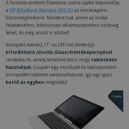
A fentebb említett Elitebook széria újabb képviselője,
a
HP EliteBook Revolve 810 G2
az extravagáns
közönségkedvenc. Mindent tud, amire az irodai
feladatokhoz, hétköznapi alkalmazásokhoz szükség
lehet, és még annál is többet!
Kompakt méretű,11”-es (29 cm) átmérőjű
kifordítható
(Gorilla Glass)
érintőképernyővel
rendelkezik, amely lehetővé teszi, hogy
tabletként
használjuk.
Csupán egy mozdulat és laptopunkból
könnyedén tabletet varázsolhatunk, így egy igazi
kettő az egyben
megoldás!