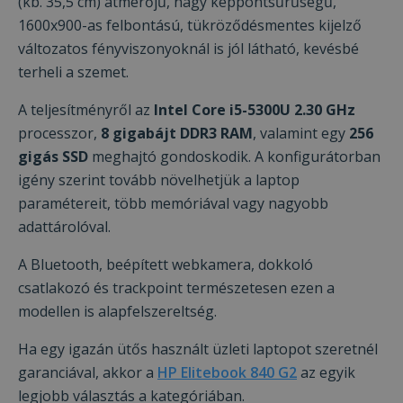
(kb. 35,5 cm) átmérőjű, nagy képpontsűrűségű,
1600x900-as felbontású, tükröződésmentes kijelző
változatos fényviszonyoknál is jól látható, kevésbé
terheli a szemet.
A teljesítményről az
Intel Core i5-5300U 2.30 GHz
processzor,
8 gigabájt DDR3 RAM
, valamint egy
256
gigás SSD
meghajtó gondoskodik. A konfigurátorban
igény szerint tovább növelhetjük a laptop
paramétereit, több memóriával vagy nagyobb
adattárolóval.
A Bluetooth, beépített webkamera, dokkoló
csatlakozó és trackpoint természetesen ezen a
modellen is alapfelszereltség.
Ha egy igazán ütős használt üzleti laptopot szeretnél
garanciával, akkor a
HP Elitebook 840 G2
az egyik
legjobb választás a kategóriában.