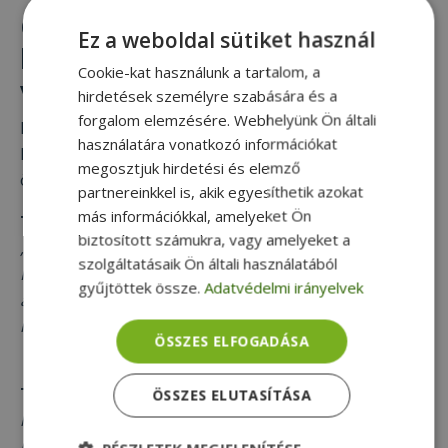
Olvass bele reklamációval
Ez a weboldal sütiket használ
kapcsolatos vásárlói
Cookie-kat használunk a tartalom, a
véleményeinkbe:
hirdetések személyre szabására és a
forgalom elemzésére. Webhelyünk Ön általi
Figyelem, szándékosan olyan értékeléseket emeltünk
használatára vonatkozó információkat
ki, melyeknél hiba lépett fel. Ezek aránya elenyésző,
megosztjuk hirdetési és elemző
összes értékelésünk itt található.
partnereinkkel is, akik egyesíthetik azokat
más információkkal, amelyeket Ön
Tibor D. (aug 27.):
"
Egyelőre csak azt tudom mondani
biztosított számukra, vagy amelyeket a
,hogy egy olyan laptop érkezett ma ami nem működik!
szolgáltatásaik Ön általi használatából
Hétfőn jön érte a futár Kíváncsi vagyok mennyi idő
gyűjtöttek össze.
Adatvédelmi irányelvek
alatt oldódik meg ez az ügy 152 ezerért???? ha
megoldódik hanem le fogom írni ide is!"
ÖSSZES ELFOGADÁSA
Tibor D. (szept 1.):
"
Mai nap folyamán megkaptuk a
ÖSSZES ELUTASÍTÁSA
laptopot! Azt kell mondanom hogy elég gyorsan
megfordult a posta! Ha jól látom ugyanazt a laptopot