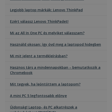
poli
beál
tek
Legjobb laptop márkák: Lenovo ThinkPad
bizt
pre
jöv
Ezért válassz Lenovo ThinkPadet!
ülé
tisz
Mi az All In One PC és melyiket válasszam?
_tt_enable_cookie
.furbify.hu
2
Ezt 
hónap
arra
4 hét
hog
Használd okosan: így óvd meg a laptopod hidegben
eml
fel
pre
web
Mi mit jelent a termékleírásban?
talá
has
kap
Hasznos társ a mindennapokban – bemutatkozik a
Chromebook
Mit tegyek, ha leöntöttem a laptopom?
Szolgáltató /
Név
Lejárat
Leí
Domain
A mini PC 5 legfontosabb előnye
Szolgáltató /
Név
Lejárat
Leírás
ttcsid_CJ1S5PJC77UB8I2GDCL0
.furbify.hu
2
Domain
Szolgáltató /
Név
Lejárat
Leírás
hónap
Domain
4 hét
Újdonság! Laptop- és PC alkatrészek a
Clarity
.clarity.ms
1 év
Ezt a cookie-t a 
állítja be, és
YSC
ülés
Ezt a süti
Google LLC