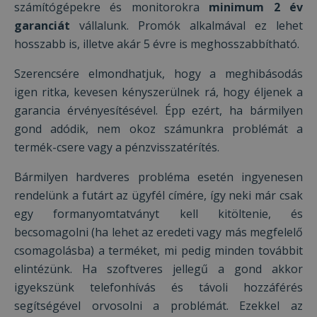
számítógépekre és monitorokra
minimum 2 év
garanciát
vállalunk. Promók alkalmával ez lehet
hosszabb is, illetve akár 5 évre is meghosszabbítható.
Szerencsére elmondhatjuk, hogy a meghibásodás
igen ritka, kevesen kényszerülnek rá, hogy éljenek a
garancia érvényesítésével. Épp ezért, ha bármilyen
gond adódik, nem okoz számunkra problémát a
termék-csere vagy a pénzvisszatérítés.
Bármilyen hardveres probléma esetén ingyenesen
rendelünk a futárt az ügyfél címére, így neki már csak
egy formanyomtatványt kell kitöltenie, és
becsomagolni (ha lehet az eredeti vagy más megfelelő
csomagolásba) a terméket, mi pedig minden továbbit
elintézünk. Ha szoftveres jellegű a gond akkor
igyekszünk telefonhívás és távoli hozzáférés
segítségével orvosolni a problémát. Ezekkel az