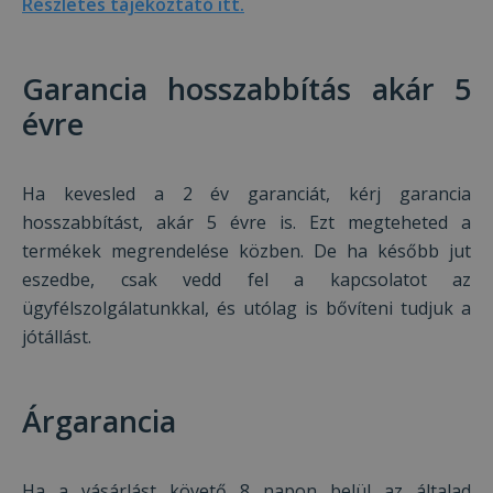
Részletes tájékoztató itt.
Garancia hosszabbítás akár 5
évre
Ha kevesled a 2 év garanciát, kérj garancia
hosszabbítást, akár 5 évre is. Ezt megteheted a
termékek megrendelése közben. De ha később jut
eszedbe, csak vedd fel a kapcsolatot az
ügyfélszolgálatunkkal, és utólag is bővíteni tudjuk a
jótállást.
Árgarancia
Ha a vásárlást követő 8 napon belül az általad