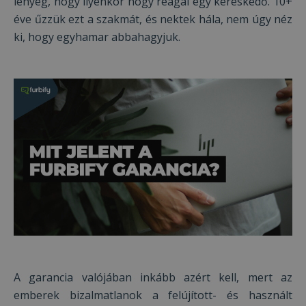
lényeg, hogy ilyenkor hogy reagál egy kereskedő. 10+
éve űzzük ezt a szakmát, és nektek hála, nem úgy néz
ki, hogy egyhamar abbahagyjuk.
A garancia valójában inkább azért kell, mert az
emberek bizalmatlanok a felújított- és használt