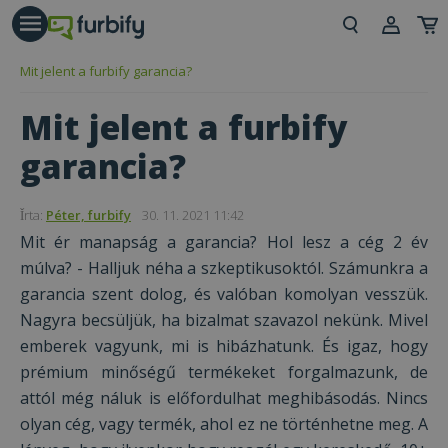
árás gomb
Beje
Mit jelent a furbify garancia?
Regi
Mit jelent a furbify
garancia?
Ǐrta:
Péter, furbify
30. 11. 2021 11:42
Mit ér manapság a garancia? Hol lesz a cég 2 év
múlva? - Halljuk néha a szkeptikusoktól. Számunkra a
garancia szent dolog, és valóban komolyan vesszük.
Nagyra becsüljük, ha bizalmat szavazol nekünk. Mivel
emberek vagyunk, mi is hibázhatunk. És igaz, hogy
prémium minőségű termékeket forgalmazunk, de
attól még náluk is előfordulhat meghibásodás. Nincs
olyan cég, vagy termék, ahol ez ne történhetne meg. A