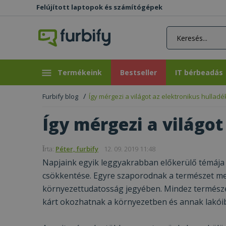
Felújított laptopok és számítógépek
rás gomb
Bestseller
IT bérbeadás
Termékeink
Bestseller
IT bérbeadás
Furbify blog
Így mérgezi a világot az elektronikus hulladé
Így mérgezi a világot
Ǐrta:
Péter, furbify
12. 09. 2019 11:48
Napjaink egyik leggyakrabban előkerülő témája 
csökkentése. Egyre szaporodnak a természet meg
környezettudatosság jegyében. Mindez természet
kárt okozhatnak a környezetben és annak lakóib