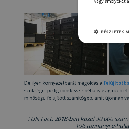
vagy amelyeket a 
RÉSZLETEK M
Elengedhetetle
szükséges
De ilyen környezetbarát megoldás a
felújított
Elenge
szüksége, pedig mindössze néhány évig üzemelte
minőségű felújított számítógép, amit újonnan va
Az elengedhetetlenül
a fiókkezelést. A w
Név
FUN Fact:
2018-ban közel
30 000
szám
196 tonnányi
e-hull
CookieScriptConse