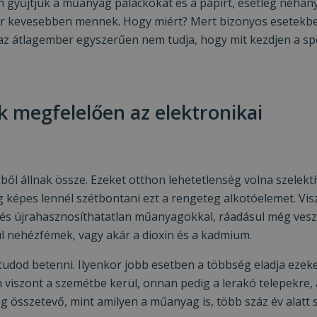
gyűjtjük a műanyag palackokat és a papírt, esetleg néhán
ár kevesebben mennek. Hogy miért? Mert bizonyos esetekb
az átlagember egyszerűen nem tudja, hogy mit kezdjen a spe
k megfelelően az elektronikai
ől állnak össze. Ezeket otthon lehetetlenség volna szelekt
g képes lennél szétbontani ezt a rengeteg alkotóelemet. Vis
és újrahasznosíthatatlan műanyagokkal, ráadásul még vesz
l nehézfémek, vagy akár a dioxin és a kadmium.
udod betenni. Ilyenkor jobb esetben a többség eladja ezeke
viszont a szemétbe kerül, onnan pedig a lerakó telepekre, 
g összetevő, mint amilyen a műanyag is, több száz év alatt