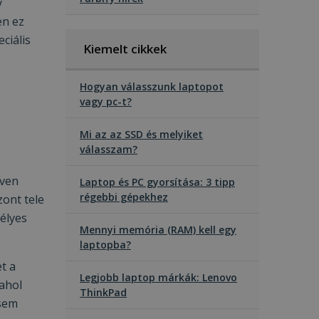
y
en ez
ciális
Kiemelt cikkek
Hogyan válasszunk laptopot
vagy pc-t?
Mi az az SSD és melyiket
válasszam?
íven
Laptop és PC gyorsítása: 3 tipp
régebbi gépekhez
zont tele
élyes
Mennyi memória (RAM) kell egy
laptopba?
t a
Legjobb laptop márkák: Lenovo
ahol
ThinkPad
 sem