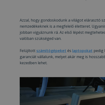
VISITOR_PRIVACY
Azzal, hogy gondoskodunk a világot elárasztó s
nemzedékeknek is a megfelelő életteret. Ugyani
jobban vigyáznunk rá. Az első lépést megteheted
Googl
_tt_enable_cookie
valóban szükséged van.
Felújított
számítógépeket
és
laptopokat
pedig 
garanciát vállalunk, melyet akár meg is hosszab
Név
kezedben lehet.
Név
ttcsid_CJ1S5PJC77
Név
__Secure-YNID
Clarity
YSC
prism_612475886
__Secure-ROLLOU
MUID
_ga
ttcsid
frb2023