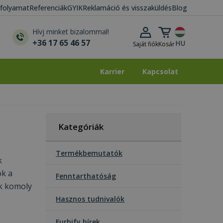
i folyamat
Referenciák
GYIK
Reklamáció és visszaküldés
Blog
Kosár lenyitása
Hívj minket bizalommal!
+36 17 65 46 57
HU
Saját fiók
Kosár
Karrier
Kapcsolat
Karrier
Kapcsolat
Kategóriák
Termékbemutatók
k
ok a
Fenntarthatóság
ök komoly
Hasznos tudnivalók
Furbify hírek