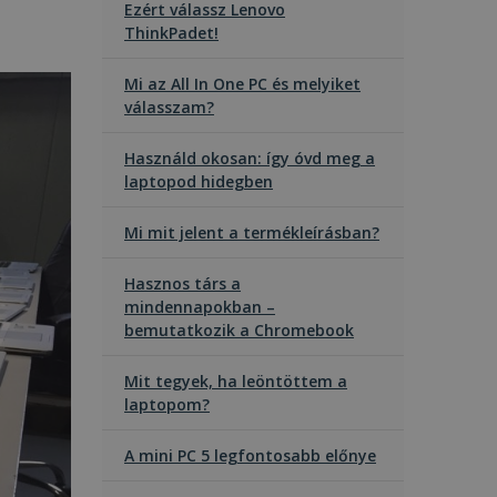
Ezért válassz Lenovo
ThinkPadet!
Mi az All In One PC és melyiket
válasszam?
Használd okosan: így óvd meg a
laptopod hidegben
Mi mit jelent a termékleírásban?
Hasznos társ a
mindennapokban –
bemutatkozik a Chromebook
Mit tegyek, ha leöntöttem a
laptopom?
A mini PC 5 legfontosabb előnye