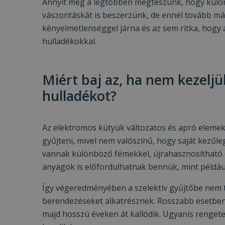
Annyit még a legtöbben megteszünk, hogy külön 
vászontáskát is beszerzünk, de ennél tovább m
kényelmetlenséggel járna és az sem ritka, hogy 
hulladékokkal.
Miért baj az, ha nem kezeljü
hulladékot?
Az elektromos kütyük változatos és apró elemekb
gyűjteni, mivel nem valószínű, hogy saját kezűle
vannak különböző fémekkel, újrahasznosítható 
anyagok is előfordulhatnak bennük, mint példáu
Így végeredményében a szelektív gyűjtőbe nem t
berendezéseket alkatrésznek. Rosszabb esetben 
majd hosszú éveken át kallódik. Ugyanis rengete