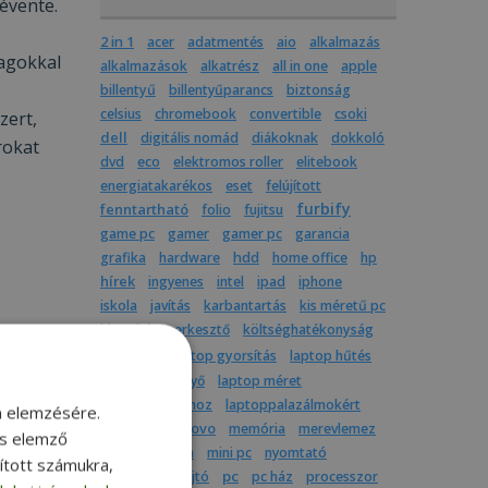
évente.
2 in 1
acer
adatmentés
aio
alkalmazás
yagokkal
alkalmazások
alkatrész
all in one
apple
billentyű
billentyűparancs
biztonság
celsius
chromebook
convertible
csoki
zert,
dell
digitális nomád
diákoknak
dokkoló
rokat
dvd
eco
elektromos roller
elitebook
energiatakarékos
eset
felújított
furbify
fenntartható
folio
fujitsu
game pc
gamer
gamer pc
garancia
grafika
hardware
hdd
home office
hp
hírek
ingyenes
intel
ipad
iphone
iskola
javítás
karbantartás
kis méretű pc
kkv
képszerkesztő
költséghatékonyság
laptop
veszik
laptop gyorsítás
laptop hűtés
laptop képernyő
laptop méret
laptop utazáshoz
laptoppalazálmokért
m elemzésére.
latitude
lenovo
memória
merevlemez
és elemző
mindenegyben
mini pc
nyomtató
sított számukra,
on.
pc
optikai meghajtó
pc ház
processzor