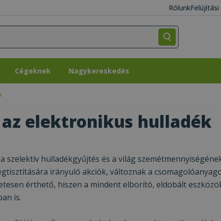
Rólunk
Felújítás
Cégeknek
Nagykereskedés
Cégeknek
Nagykereskedés
k
 az elektronikus hulladék
a szelektív hulladékgyűjtés és a világ szemétmennyiségéne
tisztítására irányuló akciók, változnak a csomagolóanyag
esen érthető, hiszen a mindent elborító, eldobált eszköz
an is.