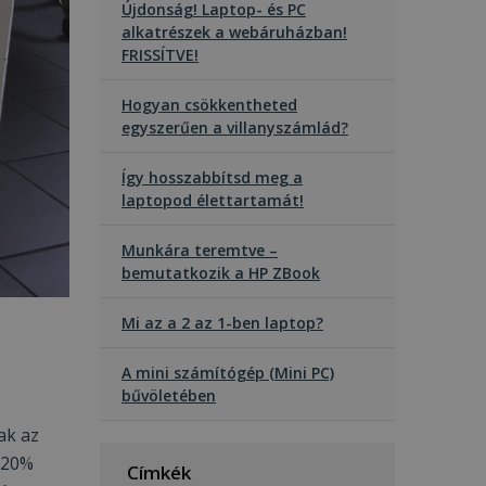
Újdonság! Laptop- és PC
alkatrészek a webáruházban!
FRISSÍTVE!
Hogyan csökkentheted
egyszerűen a villanyszámlád?
Így hosszabbítsd meg a
laptopod élettartamát!
Munkára teremtve –
bemutatkozik a HP ZBook
Mi az a 2 az 1-ben laptop?
A mini számítógép (Mini PC)
bűvöletében
ak az
 20%
Címkék