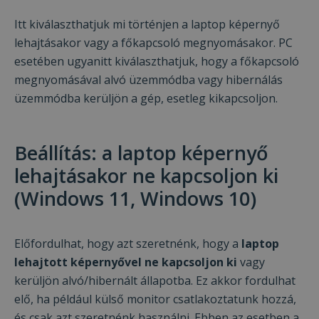
Itt kiválaszthatjuk mi történjen a laptop képernyő
lehajtásakor vagy a főkapcsoló megnyomásakor. PC
esetében ugyanitt kiválaszthatjuk, hogy a főkapcsoló
megnyomásával alvó üzemmódba vagy hibernálás
üzemmódba kerüljön a gép, esetleg kikapcsoljon.
Beállítás: a laptop képernyő
lehajtásakor ne kapcsoljon ki
(Windows 11, Windows 10)
Előfordulhat, hogy azt szeretnénk, hogy a
laptop
lehajtott képernyővel ne kapcsoljon ki
vagy
Ez a weboldal sütiket használ
kerüljön alvó/hibernált állapotba. Ez akkor fordulhat
Cookie-kat használunk a tartalom, a
elő, ha például külső monitor csatlakoztatunk hozzá,
hirdetések személyre szabására és a
és csak azt szeretnénk használni. Ebben az esetben a