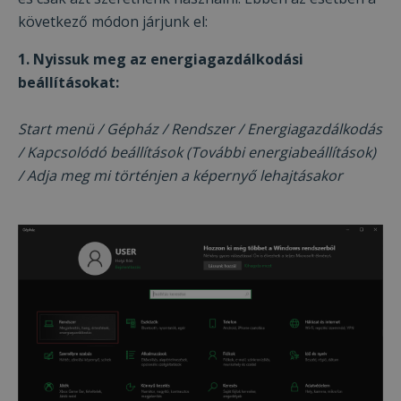
forgalom elemzésére. Webhelyünk Ön általi
következő módon járjunk el:
használatára vonatkozó információkat
megosztjuk hirdetési és elemző
1. Nyissuk meg az energiagazdálkodási
partnereinkkel is, akik egyesíthetik azokat
beállításokat:
más információkkal, amelyeket Ön
biztosított számukra, vagy amelyeket a
Start menü / Gépház / Rendszer / Energiagazdálkodás
szolgáltatásaik Ön általi használatából
/ Kapcsolódó beállítások (További energiabeállítások)
gyűjtöttek össze.
Adatvédelmi irányelvek
/ Adja meg mi történjen a képernyő lehajtásakor
ÖSSZES ELFOGADÁSA
ÖSSZES ELUTASÍTÁSA
RÉSZLETEK MEGJELENÍTÉSE
Elengedhetetlenül
Teljesítmény
szükséges