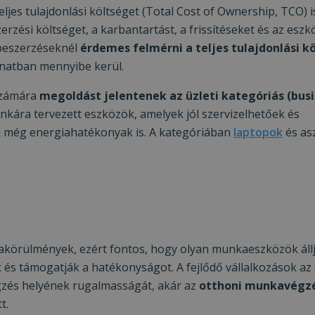
ljes tulajdonlási költséget (Total Cost of Ownership, TCO) i
rzési költséget, a karbantartást, a frissítéseket és az eszk
A beszerzéseknél
érdemes felmérni a teljes tulajdonlási k
anatban mennyibe kerül.
számára
megoldást jelentenek az üzleti kategóriás (bus
unkára tervezett eszközök, amelyek jól szervizelhetőek és
l még energiahatékonyak is. A kategóriában
laptopok
és asz
akörülmények, ezért fontos, hogy olyan munkaeszközök áll
k
és támogatják a hatékonyságot. A fejlődő vállalkozások az
zés helyének rugalmasságát, akár az
otthoni munkavégz
t.