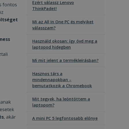
Ezért válassz Lenovo
s fontos
ThinkPadet!
öz
öltséget
Mi az All In One PC és melyiket
válasszam?
iness
Használd okosan: így óvd meg a
laptopod hidegben
tali
Mi mit jelent a termékleírásban?
Hasznos társ a
mindennapokban –
bemutatkozik a Chromebook
Mit tegyek, ha leöntöttem a
janak
laptopom?
 esetek
és
, akár
A mini PC 5 legfontosabb előnye