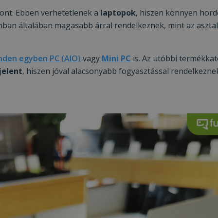
ont. Ebben verhetetlenek a
laptopok
, hiszen könnyen hor
ban általában magasabb árral rendelkeznek, mint az asztal
nden egyben PC (AIO)
vagy
Mini PC
is. Az utóbbi termékka
jelent
, hiszen jóval alacsonyabb fogyasztással rendelkeznek