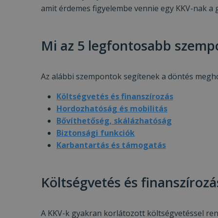
amit érdemes figyelembe vennie egy KKV-nak a g
Mi az 5 legfontosabb szempo
Az alábbi szempontok segítenek a döntés megho
Költségvetés és finanszírozás
Hordozhatóság és mobilitás
Bővíthetőség, skálázhatóság
Biztonsági funkciók
Karbantartás és támogatás
Költségvetés és finanszírozá
A KKV-k gyakran korlátozott költségvetéssel re