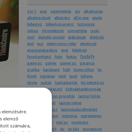
2 in 1
acer
adatmentés
aio
alkalmazás
alkalmazások
alkatrész
all in one
apple
billentyű
billentyűparancs
biztonság
celsius
chromebook
convertible
csoki
dell
digitális nomád
diákoknak
dokkoló
dvd
eco
elektromos roller
elitebook
energiatakarékos
eset
felújított
furbify
fenntartható
folio
fujitsu
game pc
gamer
gamer pc
garancia
grafika
hardware
hdd
home office
hp
hírek
ingyenes
intel
ipad
iphone
iskola
javítás
karbantartás
kis méretű pc
kkv
képszerkesztő
költséghatékonyság
laptop
laptop gyorsítás
laptop hűtés
laptop képernyő
laptop méret
laptop utazáshoz
laptoppalazálmokért
m elemzésére.
latitude
lenovo
memória
merevlemez
és elemző
mindenegyben
mini pc
nyomtató
sított számukra,
pc
optikai meghajtó
pc ház
processzor