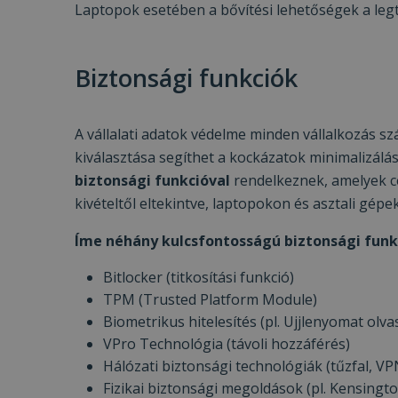
Laptopok esetében a bővítési lehetőségek a leg
VISITOR_PRIVACY
Biztonsági funkciók
A vállalati adatok védelme minden vállalkozás s
Googl
_tt_enable_cookie
kiválasztása segíthet a kockázatok minimalizálá
biztonsági funkcióval
rendelkeznek, amelyek cé
kivételtől eltekintve, laptopokon és asztali gép
Név
Íme néhány kulcsfontosságú biztonsági funk
Név
ttcsid_CJ1S5PJC77
Név
__Secure-YNID
Bitlocker (titkosítási funkció)
Clarity
YSC
TPM (Trusted Platform Module)
prism_612475886
Biometrikus hitelesítés (pl. Ujjlenyomat olva
__Secure-ROLLOU
MUID
_ga
VPro Technológia (távoli hozzáférés)
ttcsid
Hálózati biztonsági technológiák (tűzfal, VP
frb2023
Fizikai biztonsági megoldások (pl. Kensingto