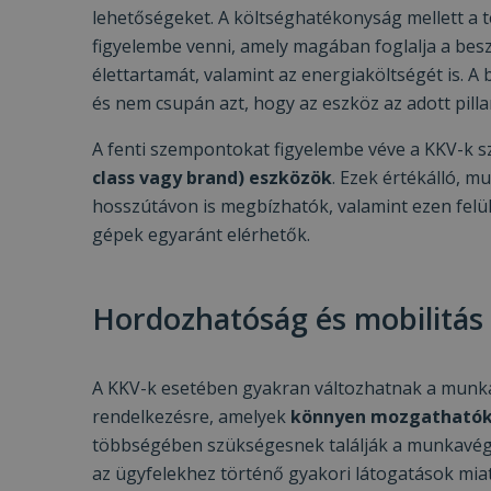
lehetőségeket. A költséghatékonyság mellett a te
figyelembe venni, amely magában foglalja a besze
élettartamát, valamint az energiaköltségét is. 
és nem csupán azt, hogy az eszköz az adott pill
A fenti szempontokat figyelembe véve a KKV-k 
class vagy brand) eszközök
. Ezek értékálló, m
hosszútávon is megbízhatók, valamint ezen felü
gépek egyaránt elérhetők.
Hordozhatóság és mobilitás
A KKV-k esetében gyakran változhatnak a munk
rendelkezésre, amelyek
könnyen mozgatható
többségében szükségesnek találják a munkavég
az ügyfelekhez történő gyakori látogatások miat