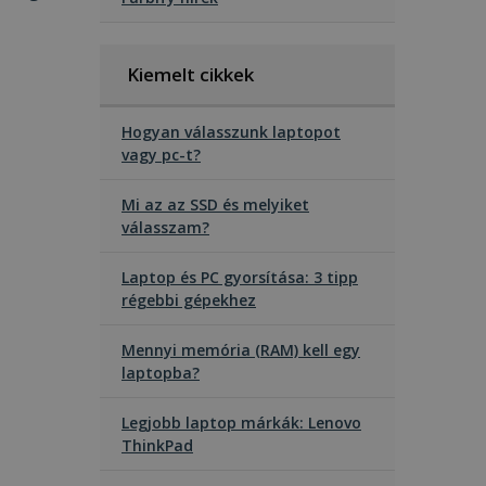
Kiemelt cikkek
Hogyan válasszunk laptopot
vagy pc-t?
Mi az az SSD és melyiket
válasszam?
Laptop és PC gyorsítása: 3 tipp
régebbi gépekhez
Mennyi memória (RAM) kell egy
laptopba?
Legjobb laptop márkák: Lenovo
ThinkPad