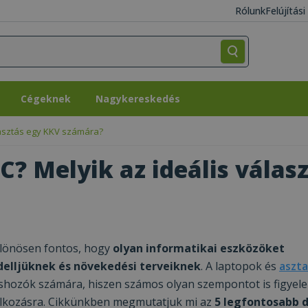
Rólunk
Felújítás
Cégeknek
Nagykereskedés
Cégeknek
Nagykereskedés
álasztás egy KKV számára?
C? Melyik az ideális válas
ülönösen fontos, hogy
olyan informatikai eszközöket
elljüknek és növekedési terveiknek
. A laptopok és
aszta
téshozók számára, hiszen számos olyan szempontot is figyel
llalkozásra. Cikkünkben megmutatjuk mi az
5 legfontosabb 