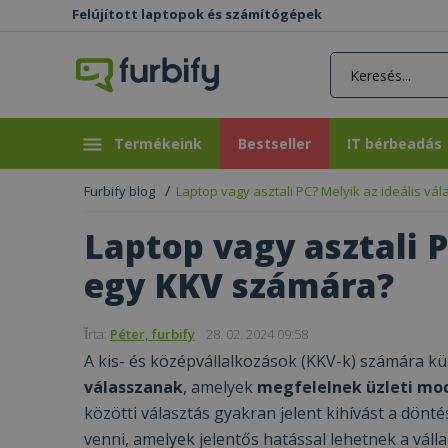
Felújított laptopok és számítógépek
rás gomb
Bestseller
IT bérbeadás
Termékeink
Bestseller
IT bérbeadás
Furbify blog
Laptop vagy asztali PC? Melyik az ideális v
Laptop vagy asztali P
egy KKV számára?
Ǐrta:
Péter, furbify
28. 02. 2024 09:58
A kis- és középvállalkozások (KKV-k) számára k
válasszanak
, amelyek
megfelelnek üzleti mod
közötti választás gyakran jelent kihívást a dön
venni, amelyek jelentős hatással lehetnek a vá