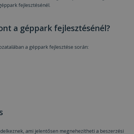
éppark fejlesztésénél.
nt a géppark fejlesztésénél?
zatalában a géppark fejlesztése során:
s
ndelkeznek, ami jelentősen megnehezítheti a beszerzési