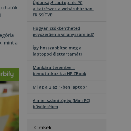
Újdonság! Laptop- és PC
dozhatók
alkatrészek a webáruházban!
i
FRISSÍTVE!
Hogyan csökkentheted
egyszerűen a villanyszámlád?
tegória
, mint a
Így hosszabbítsd meg a
laptopod élettartamát!
Munkára teremtve –
bemutatkozik a HP ZBook
Mi az a 2 az 1-ben laptop?
A mini számítógép (Mini PC)
bűvöletében
Címkék