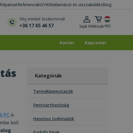
i folyamat
Referenciák
GYIK
Reklamáció és visszaküldés
Blog
Kosár lenyitása
Hívj minket bizalommal!
+36 17 65 46 57
HU
Saját fiók
Kosár
Karrier
Kapcsolat
Karrier
Kapcsolat
ztás
Kategóriák
Termékbemutatók
Fenntarthatóság
li PC
-k
Hasznos tudnivalók
embe kell
dolog
Furbify hírek