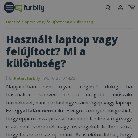
árás gomb
Beje
Használt laptop vagy felújított? Mi a különbség?
Regi
Használt laptop vagy
felújított? Mi a
különbség?
Ǐrta:
Péter, furbify
30. 10. 2019 14:32
Napjainkban nem olyan meglepő dolog, ha
használtan szerzed be a drágább műszaki
termékeket, mint például egy számítógép vagy laptop.
Ez egyáltalán nem ciki.
Elvégre könnyen megeshet,
hogy éppen rossz pillanatban ment tönkre a régi vagy
csak nem szeretnél nagy összegeket költeni arra,
hogy beszerezd az új holmit. Az is előfordulhat, hogy