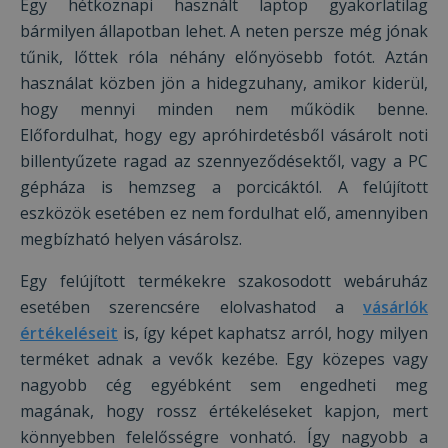
Egy hétköznapi használt laptop gyakorlatilag
bármilyen állapotban lehet. A neten persze még jónak
tűnik, lőttek róla néhány előnyösebb fotót. Aztán
használat közben jön a hidegzuhany, amikor kiderül,
hogy mennyi minden nem működik benne.
Előfordulhat, hogy egy apróhirdetésből vásárolt noti
billentyűzete ragad az szennyeződésektől, vagy a PC
gépháza is hemzseg a porcicáktól. A felújított
eszközök esetében ez nem fordulhat elő, amennyiben
megbízható helyen vásárolsz.
Egy felújított termékekre szakosodott webáruház
esetében szerencsére elolvashatod a
vásárlók
értékeléseit
is, így képet kaphatsz arról, hogy milyen
terméket adnak a vevők kezébe. Egy közepes vagy
nagyobb cég egyébként sem engedheti meg
magának, hogy rossz értékeléseket kapjon, mert
könnyebben felelősségre vonható. Így nagyobb a