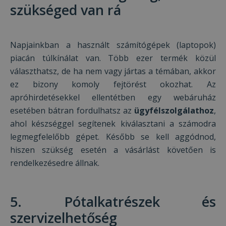
szükséged van rá
Célzás
Funkcionalitás
Besorolatlan
Napjainkban a használt számítógépek (laptopok)
piacán túlkínálat van. Több ezer termék közül
választhatsz, de ha nem vagy jártas a témában, akkor
ez bizony komoly fejtörést okozhat. Az
Elengedhetetlenül szükséges
Teljesítmény
apróhirdetésekkel ellentétben egy webáruház
Célzás
Funkcionalitás
Besorolatlan
esetében bátran fordulhatsz az
ügyfélszolgálathoz
,
ahol készséggel segítenek kiválasztani a számodra
Az elengedhetetlenül szükséges sütik lehetővé
teszik a webhely alapvető funkcióit, például a
legmegfelelőbb gépet. Később se kell aggódnod,
felhasználói bejelentkezést és a fiókkezelést. A
hiszen szükség esetén a vásárlást követően is
weboldal nem használható megfelelően az
elengedhetetlenül szükséges sütik nélkül.
rendelkezésedre állnak.
Szolgáltató /
Név
Lejárat
Leí
Domain
CookieScriptConsent
4 hét 2
Ezt 
5. Pótalkatrészek és
CookieScript
nap
Coo
www.furbify.hu
Scr
szervizelhetőség
szol
hasz