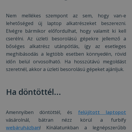
láto
bel
beál
Nem mellékes szempont az sem, hogy van-e
eml
Szü
lehetőséged új laptop alkatrészeket beszerezni.
a C
Scr
Elvégre bármikor előfordulhat, hogy valamit ki kell
coo
meg
cserélni. Az üzleti besorolású gépekre jellemző a
műk
bőséges alkatrész utánpótlás, így az esetleges
VISITOR_PRIVACY_METADATA
5
Ezt 
YouTube
hónap
fel
meghibásodás a legtöbb esetben könnyedén, rövid
.youtube.com
4 hét
bel
időn belül orvosolható. Ha hosszútávú megoldást
és 
Google Adatvédelmi irányelvek
dön
szeretnél, akkor a üzleti besorolású gépeket ajánljuk.
tár
has
olda
int
Felj
Ha döntöttél...
lát
bel
kül
ada
poli
beál
Amennyiben döntöttél, és
felújított laptopot
tek
bizt
vásárolnál, bátran nézz körül a furbify
pre
webáruházban
! Kínálatunkban a legnépszerűbb
jöv
ülé