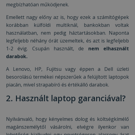
megbízhatóan működjenek.
Emellett nagy előny az is, hogy ezek a számítógépek
korábban külföldi multiknál, bankokban voltak
használatban, nem pedig háztartásokban. Naponta
legfeljebb néhány órát üzemeltek, és azt is legfeljebb
1-2 évig. Csupán használt, de
nem elhasznált
darabok.
A Lenovo, HP, Fujitsu vagy éppen a Dell üzleti
besorolású termékei népszerűek a felújított laptopok
piacán, mivel strapabíró és értékálló darabok.
2. Használt laptop garanciával?
Nyilvánvaló, hogy kényelmes dolog és költségkímélő
magánszemélytől vásárolni, elvégre ilyenkor van
lehetőség kialkudni egy nevetségesen alacsony árat