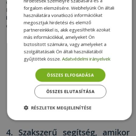
hirdetések személyre szabására és a
cégek a tisztítási folyamat során a kopott gépek
forgalom elemzésére. Webhelyünk Ön általi
burkolatát is újrafestik, így ezek a PC-k és laptopok
használatára vonatkozó információkat
közel újszerű esztétikai állapotban
kerülnek
megosztjuk hirdetési és elemző
eladásra.
partnereinkkel is, akik egyesíthetik azokat
más információkkal, amelyeket Ön
biztosított számukra, vagy amelyeket a
szolgáltatásaik Ön általi használatából
gyűjtöttek össze.
Adatvédelmi irányelvek
ÖSSZES ELFOGADÁSA
ÖSSZES ELUTASÍTÁSA
RÉSZLETEK MEGJELENÍTÉSE
Elengedhetetlenül
Teljesítmény
szükséges
4. Szakszerű segítség, amikor