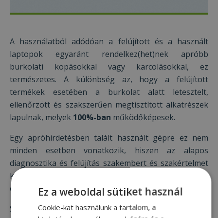
A használatból adódóan a felújított és a használt
laptopok egyaránt rendelkez(het)nek apróbb
burkolati kopásokkal vagy karcolásokkal, ez
természetes. A különbség az, hogy a felújított
termékek esetében a burkolat alatt letesztelt,
ellenőrzött és szakszerűen megtisztított alkatrészek
lapulnak, melyek
100%-ban
működőképesek.
Egy apróhirdetésben talált használt gépre ez nem
minden esetben vonatkozik, hiszen az alapos
diagnosztika és felújítás szakembert és szakértelmet
kíván, így könnyen kifoghatunk egy teljesen
elhasznált darabot is.
Ez a weboldal sütiket használ
Cookie-kat használunk a tartalom, a
Sok esetben előfordul, hogy a felújítással foglalkozó