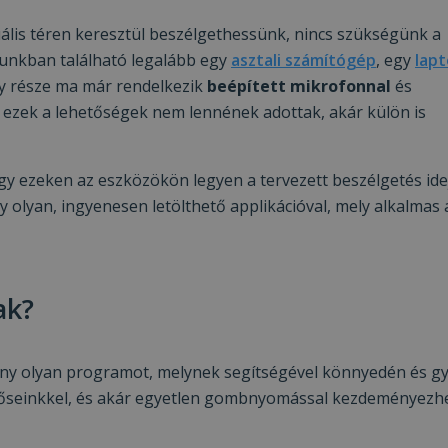
tuális téren keresztül beszélgethessünk, nincs szükségünk a
unkban található legalább egy
asztali számítógép
, egy
lap
y része ma már rendelkezik
beépített mikrofonnal
és
ezek a lehetőségek nem lennének adottak, akár külön is
ogy ezeken az eszközökön legyen a tervezett beszélgetés idej
 olyan, ingyenesen letölthető applikációval, mely alkalmas 
ak?
hány olyan programot, melynek segítségével könnyedén és g
merőseinkkel, és akár egyetlen gombnyomással kezdeményez