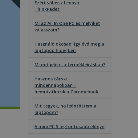
Ezért válassz Lenovo
ThinkPadet!
Mi az All In One PC és melyiket
válasszam?
Használd okosan: így óvd meg a
laptopod hidegben
Mi mit jelent a termékleírásban?
Hasznos társ a
mindennapokban –
bemutatkozik a Chromebook
Mit tegyek, ha leöntöttem a
laptopom?
A mini PC 5 legfontosabb előnye