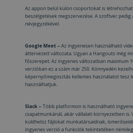
Az appon belül külön csoportokat is létrehozhat
beszélgetések megszervezése. A szoftver pedig
VISITOR_PRIVACY
névjegyzékével.
Google Meet –
Az ingyenesen használható vide
Googl
_tt_enable_cookie
áttervezett változata. Ugyan a Hangouts még mi
főszerepet. Az ingyenes változatban maximum 10
verzióban ez a szám már 250. Könnyedén kezelhet
Név
képernyőmegosztás kellemes használatot tesz l
Név
ttcsid_CJ1S5PJC77
használhatjuk.
Név
__Secure-YNID
Clarity
YSC
prism_612475886
Slack –
Több platformon is használható ingyene
__Secure-ROLLOU
MUID
_ga
csapatmunkánál, akár vállalati környezetben is
ttcsid
küldhetsz fájlokat munkatársaidnak, ismerőseid
frb2023
ingyenes verzió a funkciók tekintetében némileg k