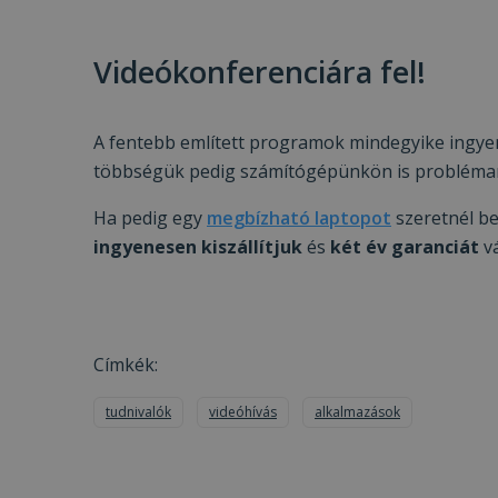
prism_612475886
MR
_ttp
Videókonferenciára fel!
IDE
_clck
A fentebb említett programok mindegyike ingyen
MUID
többségük pedig számítógépünkön is problémam
_clsk
Ha pedig egy
megbízható laptopot
szeretnél be
ingyenesen kiszállítjuk
és
két év garanciát
v
_fbp
__kla_id
SM
_ga_S9FNSGBKXN
Címkék:
_ttp
MR
tudnivalók
videóhívás
alkalmazások
VISITOR_INFO1_LIV