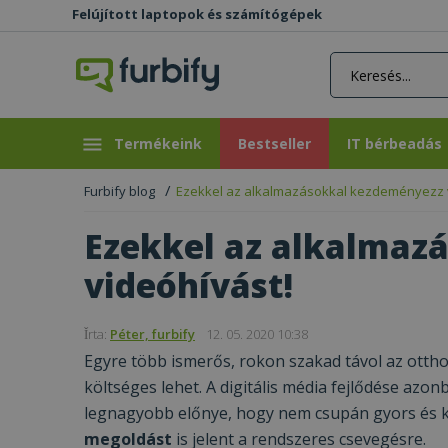
Felújított laptopok és számítógépek
rás gomb
Bestseller
IT bérbeadás
Termékeink
Bestseller
IT bérbeadás
Furbify blog
Ezekkel az alkalmazásokkal kezdeményezz 
Ezekkel az alkalmaz
videóhívást!
Ǐrta:
Péter, furbify
12. 05. 2020 10:38
Egyre több ismerős, rokon szakad távol az ottho
költséges lehet. A digitális média fejlődése az
legnagyobb előnye, hogy nem csupán gyors és 
megoldást
is jelent a rendszeres csevegésre.