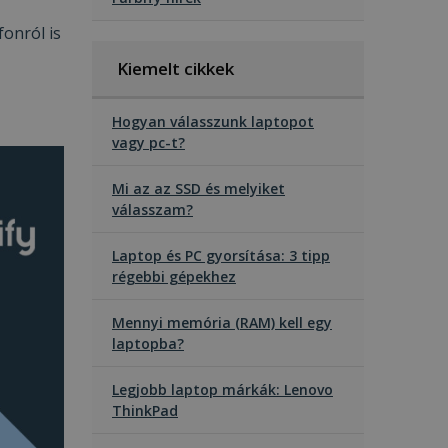
onról is
Kiemelt cikkek
Hogyan válasszunk laptopot
vagy pc-t?
Mi az az SSD és melyiket
válasszam?
Laptop és PC gyorsítása: 3 tipp
régebbi gépekhez
Mennyi memória (RAM) kell egy
laptopba?
Legjobb laptop márkák: Lenovo
ThinkPad