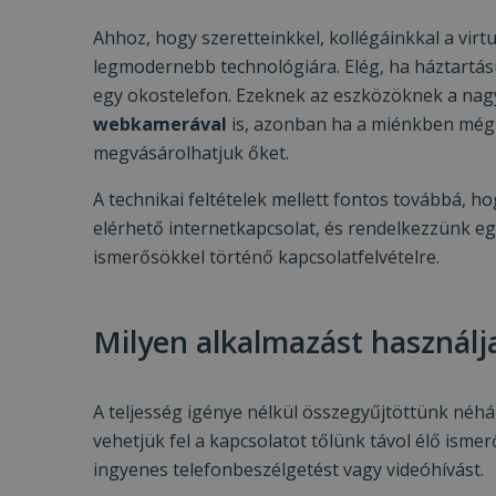
Ahhoz, hogy szeretteinkkel, kollégáinkkal a vir
legmodernebb technológiára. Elég, ha háztartás
egy okostelefon. Ezeknek az eszközöknek a nag
webkamerával
is, azonban ha a miénkben még 
megvásárolhatjuk őket.
A technikai feltételek mellett fontos továbbá, h
elérhető internetkapcsolat, és rendelkezzünk egy
ismerősökkel történő kapcsolatfelvételre.
Milyen alkalmazást használj
A teljesség igénye nélkül összegyűjtöttünk né
vehetjük fel a kapcsolatot tőlünk távol élő is
ingyenes telefonbeszélgetést vagy videóhívást.