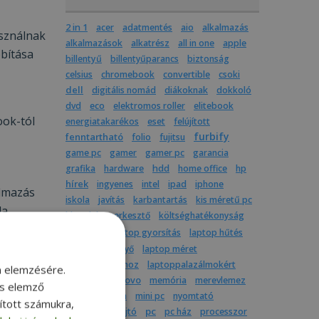
2 in 1
acer
adatmentés
aio
alkalmazás
asználnak
alkalmazások
alkatrész
all in one
apple
bítása
billentyű
billentyűparancs
biztonság
celsius
chromebook
convertible
csoki
dell
digitális nomád
diákoknak
dokkoló
dvd
eco
elektromos roller
elitebook
ook-tól
energiatakarékos
eset
felújított
furbify
fenntartható
folio
fujitsu
game pc
gamer
gamer pc
garancia
grafika
hardware
hdd
home office
hp
hírek
ingyenes
intel
ipad
iphone
almazás
iskola
javítás
karbantartás
kis méretű pc
a,
kkv
képszerkesztő
költséghatékonyság
lent
laptop
laptop gyorsítás
laptop hűtés
laptop képernyő
laptop méret
laptop utazáshoz
laptoppalazálmokért
m elemzésére.
agy kép-
latitude
lenovo
memória
merevlemez
és elemző
mindenegyben
mini pc
nyomtató
sított számukra,
pc
optikai meghajtó
pc ház
processzor