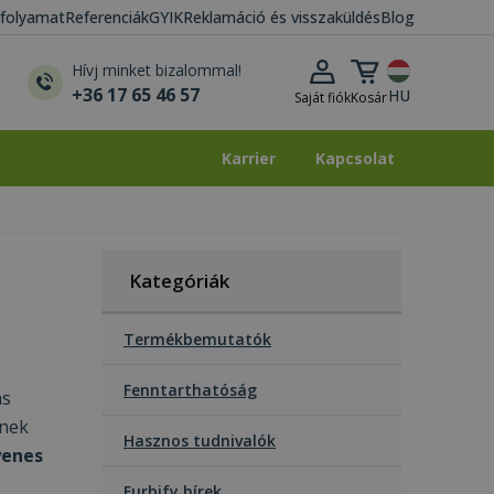
i folyamat
Referenciák
GYIK
Reklamáció és visszaküldés
Blog
Kosár lenyitása
Hívj minket bizalommal!
+36 17 65 46 57
HU
Saját fiók
Kosár
Karrier
Kapcsolat
Karrier
Kapcsolat
Kategóriák
Termékbemutatók
Fenntarthatóság
ás
ynek
Hasznos tudnivalók
yenes
Furbify hírek