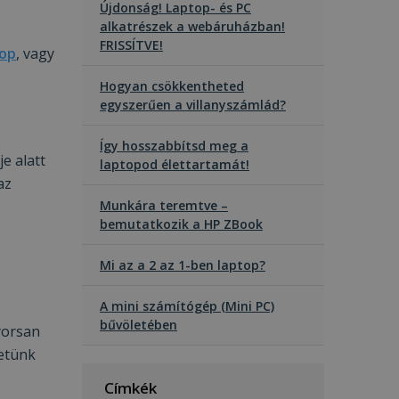
Újdonság! Laptop- és PC
alkatrészek a webáruházban!
FRISSÍTVE!
top
, vagy
Hogyan csökkentheted
egyszerűen a villanyszámlád?
Így hosszabbítsd meg a
e alatt
laptopod élettartamát!
az
Munkára teremtve –
bemutatkozik a HP ZBook
Mi az a 2 az 1-ben laptop?
A mini számítógép (Mini PC)
bűvöletében
yorsan
hetünk
Címkék