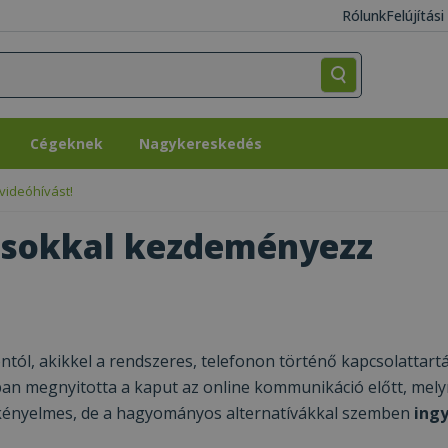
Rólunk
Felújítás
Cégeknek
Nagykereskedés
Cégeknek
Nagykereskedés
videóhívást!
ásokkal kezdeményezz
ntól, akikkel a rendszeres, telefonon történő kapcsolattart
onban megnyitotta a kaput az online kommunikáció előtt, mel
kényelmes, de a hagyományos alternatívákkal szemben
ing