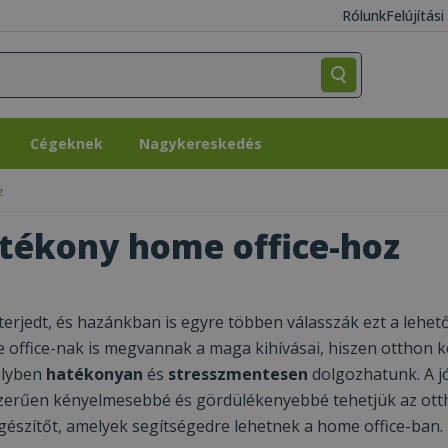
Rólunk
Felújítás
Cégeknek
Nagykereskedés
Cégeknek
Nagykereskedés
z
atékony home office-hoz
erjedt, és hazánkban is egyre többen válasszák ezt a lehet
ffice-nak is megvannak a maga kihívásai, hiszen otthon ke
elyben
hatékonyan
és
stresszmentesen
dolgozhatunk. A jó
zerűen kényelmesebbé és gördülékenyebbé tehetjük az ott
észítőt, amelyek segítségedre lehetnek a home office-ban.