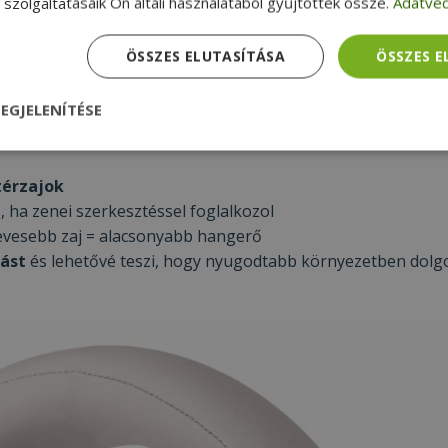
szolgáltatásaik Ön általi használatából gyűjtöttek össze.
Adatvéd
környezetben dolgozol. A munkaidő is gyorsabban telik, h
zért érdemes egy minőségi fejhallgatót választani. Válassz
ÖSSZES ELUTASÍTÁSA
ÖSSZES 
kiszűrhetők a kellemetlen háttérzajok és a hangerőt sem kel
EGJELENÍTÉSE
nül
Teljesítmény
Célzás
Funkcionalitás
térzajok
ha zenei szerkesztéssel foglalkozol
kevesebb zaj = alacsonyabb hangerő
tást
és lehetővé teszi, hogy nyugodtabb környezetben dolg
dhetetlenül szükséges
Teljesítmény
Célzás
Funkcionalitás
Beso
 szükséges sütik lehetővé teszik a webhely alapvető funkcióit, például a felhasznál
eboldal nem használható megfelelően az elengedhetetlenül szükséges sütik nélkül.
Szolgáltató /
Lejárat
Leírás
Domain
nt
4 hét 2
Ezt a cookie-t a Cookie-Script.com szolgál
CookieScript