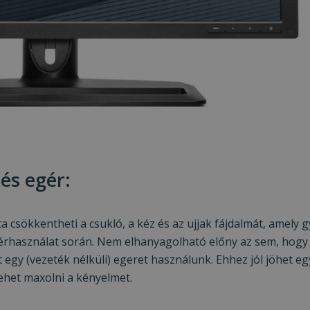
és egér:
a csökkentheti a csukló, a kéz és az ujjak fájdalmát, amely 
gérhasználat során. Nem elhanyagolható előny az sem, hogy
 egy (vezeték nélküli) egeret használunk. Ehhez jól jöhet eg
 lehet maxolni a kényelmet.