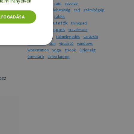
elmi irányelvek
produktivitás
ram
revolve
a közben
részletfizetési lehetőség
ssd
számítógép
ELFOGADÁSA
színes laptop
tablet
termékbemutatók
l az
thinkpad
tippek
tintapatron
travelmate
tudnivalók
túlmelegedés
varázsló
videóhívás
vpn
vírusírtó
windows
Besorolatlan
workstation
yoga
zbook
újdonság
útmutató
üzleti laptop
ozz
rolatlan
ói bejelentkezést és
tatás használja a