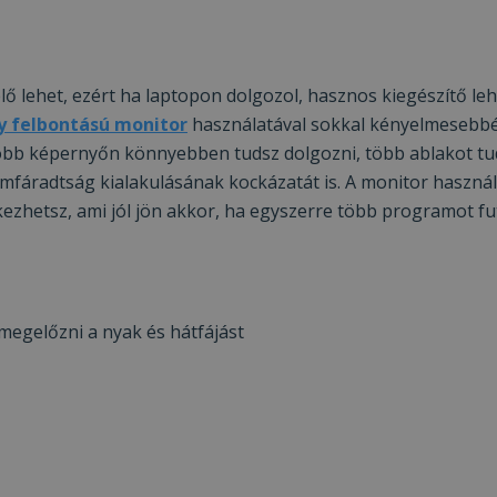
 lehet, ezért ha laptopon dolgozol, hasznos kiegészítő leh
y felbontású monitor
használatával sokkal kényelmesebbé
bb képernyőn könnyebben tudsz dolgozni, több ablakot tu
emfáradtság kialakulásának kockázatát is. A monitor haszná
hetsz, ami jól jön akkor, ha egyszerre több programot fut
 megelőzni a nyak és hátfájást