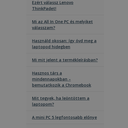
Ezért válassz Lenovo
ThinkPadet!
Mi az All In One PC és melyiket
válasszam?
Használd okosan: így óvd meg a
laptopod hidegben
Mi mit jelent a termékleírásban?
Hasznos társ a
mindennapokban –
bemutatkozik a Chromebook
Mit tegyek, ha leöntöttem a
laptopom?
A mini PC 5 legfontosabb előnye