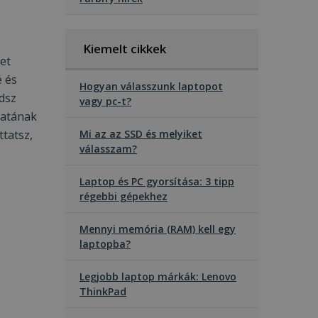
Kiemelt cikkek
et
 és
Hogyan válasszunk laptopot
dsz
vagy pc-t?
latának
tatsz,
Mi az az SSD és melyiket
válasszam?
Laptop és PC gyorsítása: 3 tipp
régebbi gépekhez
Mennyi memória (RAM) kell egy
laptopba?
Legjobb laptop márkák: Lenovo
ThinkPad