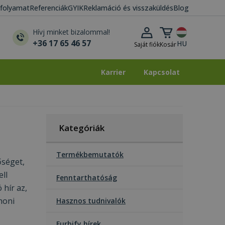
i folyamat
Referenciák
GYIK
Reklamáció és visszaküldés
Blog
Kosár lenyitása
Hívj minket bizalommal!
+36 17 65 46 57
HU
Saját fiók
Kosár
Karrier
Kapcsolat
Karrier
Kapcsolat
Kategóriák
Termékbemutatók
őséget,
ll
Fenntarthatóság
 hír az,
honi
Hasznos tudnivalók
Furbify hírek