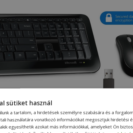
al sütiket használ
álunk a tartalom, a hirdetések személyre szabására és a forgalo
tali használatára vonatkozó információkat megosztjuk hirdetési 
, akik egyesíthetik azokat más információkkal, amelyeket Ön bizto
etővé teszi, hogy hatékonyan kommunikálj a munkatársaidda