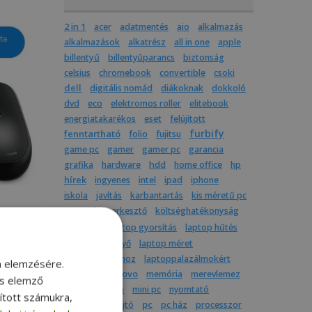
2 in 1
acer
adatmentés
aio
alkalmazás
alkalmazások
alkatrész
all in one
apple
billentyű
billentyűparancs
biztonság
celsius
chromebook
convertible
csoki
dell
digitális nomád
diákoknak
dokkoló
dvd
eco
elektromos roller
elitebook
energiatakarékos
eset
felújított
furbify
fenntartható
folio
fujitsu
game pc
gamer
gamer pc
garancia
grafika
hardware
hdd
home office
hp
hírek
ingyenes
intel
ipad
iphone
iskola
javítás
karbantartás
kis méretű pc
kkv
képszerkesztő
költséghatékonyság
laptop
laptop gyorsítás
laptop hűtés
laptop képernyő
laptop méret
laptop utazáshoz
laptoppalazálmokért
m elemzésére.
latitude
lenovo
memória
merevlemez
és elemző
mindenegyben
mini pc
nyomtató
sított számukra,
pc
optikai meghajtó
pc ház
processzor
l, és