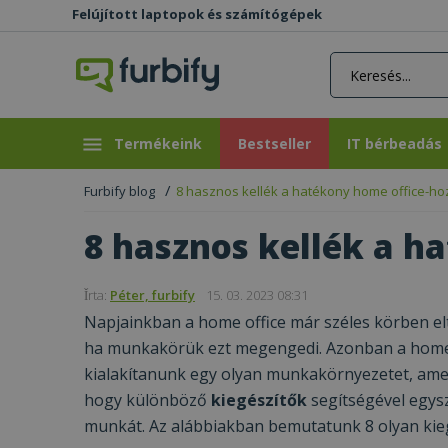
Felújított laptopok és számítógépek
rás gomb
Bestseller
IT bérbeadás
Termékeink
Bestseller
IT bérbeadás
Furbify blog
8 hasznos kellék a hatékony home office-ho
8 hasznos kellék a h
Ǐrta:
Péter, furbify
15. 03. 2023 08:31
Napjainkban a home office már széles körben elt
ha munkakörük ezt megengedi. Azonban a home o
kialakítanunk egy olyan munkakörnyezetet, am
hogy különböző
kiegészítők
segítségével egys
munkát. Az alábbiakban bemutatunk 8 olyan kieg