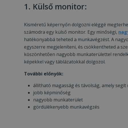
1. Külső monitor:
Kisméretű képernyőn dolgozni eléggé megterhelő
számodra egy külső monitor. Egy minőségi,
nag
hatékonyabbá teheted a munkavégzést. A nagyo
egyszerre megjeleníteni, és csökkentheted a sz
köszönhetően nagyobb munkaterülettel rendelkez
képekkel vagy táblázatokkal dolgozol.
További előnyök:
állítható magasság és távolság, amely segít
jobb képminőség
nagyobb munkaterület
gördülékenyebb munkavégzés