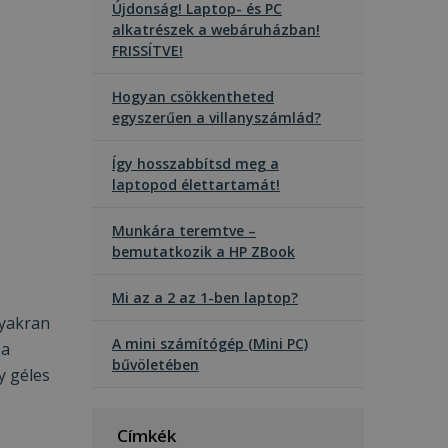
Újdonság! Laptop- és PC
alkatrészek a webáruházban!
FRISSÍTVE!
Hogyan csökkentheted
egyszerűen a villanyszámlád?
Így hosszabbítsd meg a
laptopod élettartamát!
Munkára teremtve –
bemutatkozik a HP ZBook
Mi az a 2 az 1-ben laptop?
gyakran
A mini számítógép (Mini PC)
 a
bűvöletében
y géles
Címkék