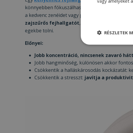
vagy amelyeket a 
könnyebben fókuszálhass a munkádra, ha zajos 
a kedvenc zenéidet vagy podcasteket hallgatsz, e
zajszűrős fejhallgatót
, melynek segítségével 
egekbe tolni.
RÉSZLETEK M
Előnyei:
Elengedhetetle
szükséges
Jobb koncentráció, nincsenek zavaró hát
Jobb hangminőség, különösen akkor fontos, 
Csökkentik a halláskárosodás kockázatát: 
Csökkentik a stresszt:
javítja a produktivi
Elenge
Az elengedhetetlenül
a fiókkezelést. A w
Név
CookieScriptConse