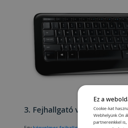
Ez a webold
3. Fejhallgató vagy headset:
Cookie-kat haszn
Webhelyünk Ön ál
partnereinkkel is
Egy
kényelmes fejhallgató
vagy a headset leh