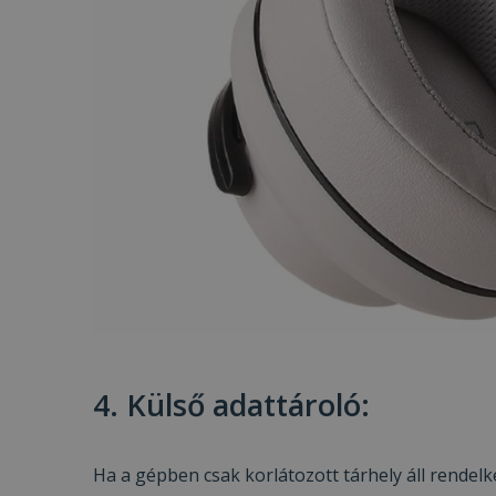
prism_612475886
MR
_ttp
IDE
_clck
MUID
_clsk
_fbp
__kla_id
SM
_ga_S9FNSGBKXN
_ttp
MR
4. Külső adattároló:
VISITOR_INFO1_LIV
Ha a gépben csak korlátozott tárhely áll rendel