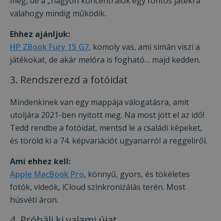
meg, de a „nagyon koncentrálok egy fontos játékra”
valahogy mindig működik.
Ehhez ajánljuk:
HP ZBook Fury 15 G7
, komoly vas, ami simán viszi a
játékokat, de akár melóra is fogható… majd kedden.
3. Rendszerezd a fotóidat
Mindenkinek van egy mappája válogatásra, amit
utoljára 2021-ben nyitott meg. Na most jött el az idő!
Tedd rendbe a fotóidat, mentsd le a családi képeket,
és töröld ki a 74. képvariációt ugyanarról a reggeliről.
Ami ehhez kell:
Apple MacBook Pro
, könnyű, gyors, és tökéletes
fotók, videók, iCloud szinkronizálás terén. Most
húsvéti áron.
4. Próbálj ki valami újat