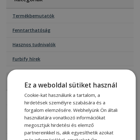
Termékbemutatók
Fenntarthatóság
Hasznos tudnivalók
Furbify hírek
Kiemelt cikkek
Ez a weboldal sütiket használ
Cookie-kat használunk a tartalom, a
Hogyan válasszunk laptopot vagy pc-t?
hirdetések személyre szabására és a
forgalom elemzésére. Webhelyünk Ön általi
Mi az az SSD és melyiket válasszam?
használatára vonatkozó információkat
megosztjuk hirdetési és elemző
Laptop és PC gyorsítása: 3 tipp régebbi gépekhez
partnereinkkel is, akik egyesíthetik azokat
más információkkal, amelyeket Ön