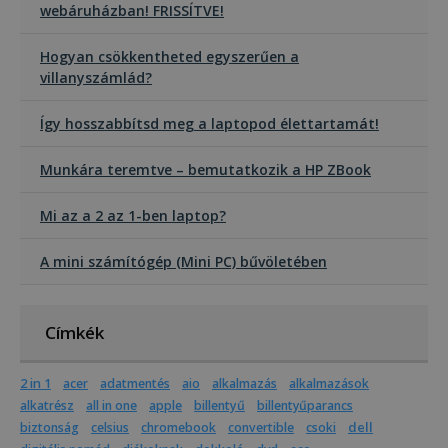
webáruházban! FRISSÍTVE!
Hogyan csökkentheted egyszerűen a
Elengedhetetlenül szükséges
Teljesítmény
villanyszámlád?
Célzás
Funkcionalitás
Besorolatlan
Így hosszabbítsd meg a laptopod élettartamát!
Az elengedhetetlenül szükséges sütik lehetővé
teszik a webhely alapvető funkcióit, például a
felhasználói bejelentkezést és a fiókkezelést. A
Munkára teremtve – bemutatkozik a HP ZBook
weboldal nem használható megfelelően az
elengedhetetlenül szükséges sütik nélkül.
Mi az a 2 az 1-ben laptop?
Szolgáltató /
Név
Lejárat
Leí
Domain
A mini számítógép (Mini PC) bűvöletében
CookieScriptConsent
4 hét 2
Ezt 
CookieScript
nap
Coo
www.furbify.hu
Scr
szol
hasz
Címkék
láto
bel
beál
eml
2 in 1
acer
adatmentés
aio
alkalmazás
alkalmazások
Szü
alkatrész
all in one
apple
billentyű
billentyűparancs
a C
Scr
dell
biztonság
celsius
chromebook
convertible
csoki
coo