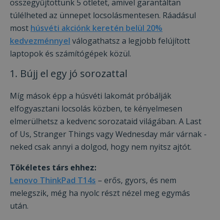
összegyűjtöttünk 5 ötletet, amivel garantáltan
túlélheted az ünnepet locsolásmentesen. Ráadásul
most
húsvéti akciónk keretén belül 20%
kedvezménnyel
válogathatsz a legjobb felújított
laptopok és számítógépek közül.
1. Bújj el egy jó sorozattal
Míg mások épp a húsvéti lakomát próbálják
elfogyasztani locsolás közben, te kényelmesen
elmerülhetsz a kedvenc sorozataid világában. A Last
of Us, Stranger Things vagy Wednesday már várnak -
neked csak annyi a dolgod, hogy nem nyitsz ajtót.
Tökéletes társ ehhez:
Lenovo ThinkPad T14s
– erős, gyors, és nem
melegszik, még ha nyolc részt nézel meg egymás
után.