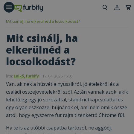
árás gomb
Beje
Mit csinálj, ha elkerülnéd a locsolkodást?
Regi
Mit csinálj, ha
elkerülnéd a
locsolkodást?
Ǐrta:
Enikő, furbify
17. 04. 2025 16:03
Van, akinek a húsvét a nyuszikról, jó ételekről és a
családi összejövetelekről szól. Aztán vannak azok, akik
lehetőleg egy jó sorozattal, stabil netkapcsolattal és
egy olyan eszközzel bújnának el, ami nem omlik össze
attól, hogy egyszerre fut rajta tizenkettő Chrome fül.
Ha te is az utóbbi csapatba tartozol, ne aggódj,