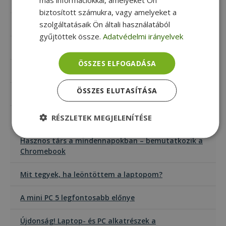
Mennyi memória (RAM) kell egy laptopba?
biztosított számukra, vagy amelyeket a
szolgáltatásaik Ön általi használatából
Legjobb laptop márkák: Lenovo ThinkPad
gyűjtöttek össze.
Adatvédelmi irányelvek
Ezért válassz Lenovo ThinkPadet!
ÖSSZES ELFOGADÁSA
Mi az All In One PC és melyiket válasszam?
ÖSSZES ELUTASÍTÁSA
Használd okosan: így óvd meg a laptopod hidegben
RÉSZLETEK MEGJELENÍTÉSE
Mi mit jelent a termékleírásban?
Elengedhetetlenül
Teljesítmény
Hasznos társ a mindennapokban – bemutatkozik a
szükséges
Chromebook
Mit tegyek, ha leöntöttem a laptopom?
Célzás
Funkcionalitás
Besorolatlan
A mini PC 5 legfontosabb előnye
Újdonság! Laptop- és PC alkatrészek a