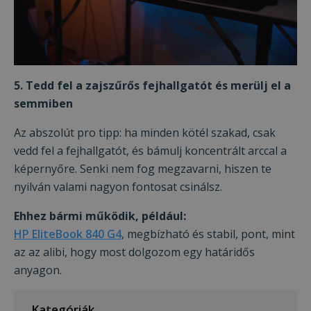
5. Tedd fel a zajszűrős fejhallgatót és merülj el a
semmiben
Az abszolút pro tipp: ha minden kötél szakad, csak
vedd fel a fejhallgatót, és bámulj koncentrált arccal a
képernyőre. Senki nem fog megzavarni, hiszen te
nyilván valami nagyon fontosat csinálsz.
Ehhez bármi működik, például:
HP EliteBook 840 G4
, megbízható és stabil, pont, mint
az az alibi, hogy most dolgozom egy határidős
anyagon.
Kategóriák