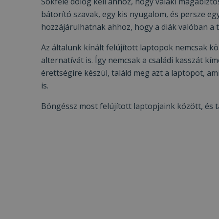
Sokféle dolog kell ahhoz, hogy valaki magabiztos
bátorító szavak, egy kis nyugalom, és persze e
hozzájárulhatnak ahhoz, hogy a diák valóban a 
Az általunk kínált felújított laptopok nemcsak
alternatívát is. Így nemcsak a családi kasszát kí
érettségire készül, találd meg azt a laptopot, ami
is.
Böngéssz most felújított laptopjaink között, é