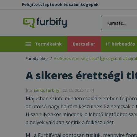
Felújított laptopok és számítógépek
rás gomb
Bestseller
IT bérbeadás
Termékeink
Bestseller
IT bérbeadás
Furbify blog
A sikeres érettségi titka? Így segítünk a hajr
A sikeres érettségi t
Ǐrta:
Enikő, furbify
22. 05. 2025 12:44
Májusban szinte minden család életében felpörög
az utolsó nagy hajrára készülnek. Ez nemcsak a
Hiszen ilyenkor mindenki a lehető legtöbbet szer
amelyek valóban segítik a felkészülést.
Mi, a Furbifynál pontosan tudjuk, mennyire font