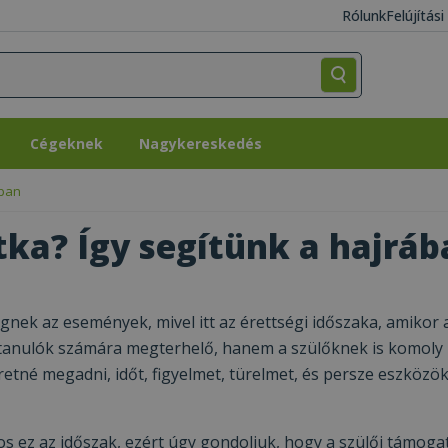
Rólunk
Felújítás
Cégeknek
Nagykereskedés
Cégeknek
Nagykereskedés
ában
itka? Így segítünk a hajrá
nek az események, mivel itt az érettségi időszaka, amikor 
 tanulók számára megterhelő, hanem a szülőknek is komoly k
etné megadni, időt, figyelmet, türelmet, és persze eszközök
os ez az időszak, ezért úgy gondoljuk, hogy a szülői támoga