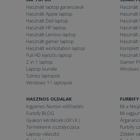
Használt laptop garanciával
Használt 
Használt Apple laptop
Használt 
VISITOR_PRIVACY
Használt Dell laptop
Használt
Használt HP laptop
Használt
Használt Lenovo laptop
Használt 
Használt gamer laptop
Használt
Használt workstation laptop
Komplett 
Googl
_tt_enable_cookie
Full HD kijelzős laptop
Használt 
2 in 1 laptop
Gamer P
Laptop bundle
Windows
Színes laptopok
Név
Windows 11 laptopok
Név
ttcsid_CJ1S5PJC77
Név
__Secure-YNID
Clarity
HASZNOS OLDALAK
FURBIFY
YSC
prism_612475886
Ingyenes Norton előfizetés
Mi a felúj
Furbify BLOG
Mi vagyun
__Secure-ROLLOU
MUID
_ga
Gyakori kérdések (GY.I.K.)
Árgaranci
ttcsid
Termékeink osztályozása
Furbify s
frb2023
Laptop választó
Zöldek v