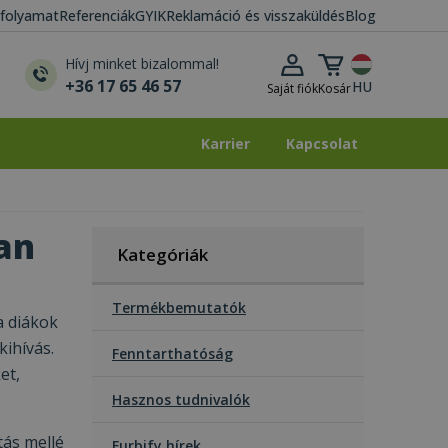
i folyamat
Referenciák
GYIK
Reklamáció és visszaküldés
Blog
Kosár lenyitása
Hívj minket bizalommal!
+36 17 65 46 57
HU
Saját fiók
Kosár
Karrier
Kapcsolat
Karrier
Kapcsolat
ban
Kategóriák
Termékbemutatók
a diákok
ihívás.
Fenntarthatóság
et,
Hasznos tudnivalók
tás mellé
Furbify hírek