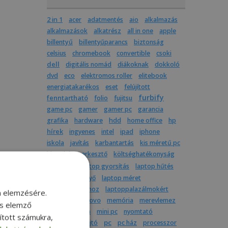
2 in 1
acer
adatmentés
aio
alkalmazás
alkalmazások
alkatrész
all in one
apple
billentyű
billentyűparancs
biztonság
celsius
chromebook
convertible
csoki
dell
digitális nomád
diákoknak
dokkoló
dvd
eco
elektromos roller
elitebook
energiatakarékos
eset
felújított
furbify
fenntartható
folio
fujitsu
game pc
gamer
gamer pc
garancia
grafika
hardware
hdd
home office
hp
hírek
ingyenes
intel
ipad
iphone
iskola
javítás
karbantartás
kis méretű pc
kkv
képszerkesztő
költséghatékonyság
laptop
laptop gyorsítás
laptop hűtés
laptop képernyő
laptop méret
laptop utazáshoz
laptoppalazálmokért
m elemzésére.
latitude
lenovo
memória
merevlemez
és elemző
mindenegyben
mini pc
nyomtató
sított számukra,
pc
optikai meghajtó
pc ház
processzor