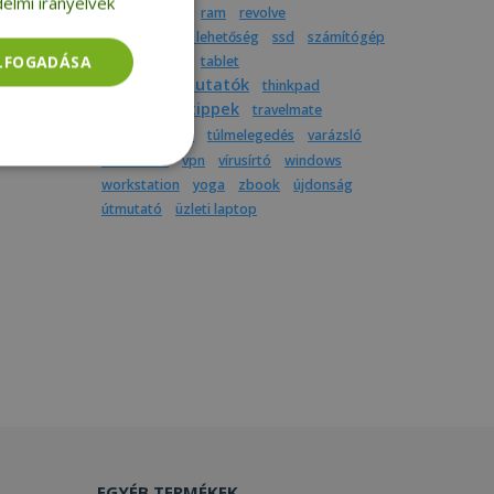
elmi irányelvek
produktivitás
ram
revolve
részletfizetési lehetőség
ssd
számítógép
ELFOGADÁSA
színes laptop
tablet
termékbemutatók
thinkpad
tippek
tintapatron
travelmate
tudnivalók
túlmelegedés
varázsló
videóhívás
vpn
vírusírtó
windows
Besorolatlan
workstation
yoga
zbook
újdonság
útmutató
üzleti laptop
rolatlan
ói bejelentkezést és
tatás használja a
EGYÉB TERMÉKEK