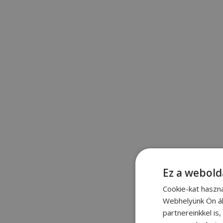
Ez a webold
Cookie-kat haszn
Webhelyünk Ön ál
partnereinkkel is