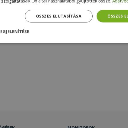
szolgáltatásaik Ön általi használatából gyűjtöttek össze.
Adatvéd
ÖSSZES ELUTASÍTÁSA
ÖSSZES 
EGJELENÍTÉSE
nül
Teljesítmény
Célzás
Funkcionalitás
dhetetlenül szükséges
Teljesítmény
Célzás
Funkcionalitás
Beso
 szükséges sütik lehetővé teszik a webhely alapvető funkcióit, például a felhasznál
eboldal nem használható megfelelően az elengedhetetlenül szükséges sütik nélkül.
Szolgáltató /
Lejárat
Leírás
Domain
nt
4 hét 2
Ezt a cookie-t a Cookie-Script.com szolgál
CookieScript
ÓGÉPEK
MONITOROK