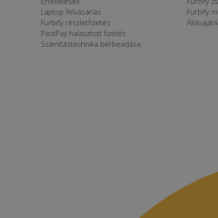
Értékelések
Furbify 
prism_612475886
MR
Laptop felvásárlás
Furbify 
Furbify részletfizetés
Állásaján
_ttp
IDE
PastPay halasztott fizetés
Számítástechnika bérbeadása
_clck
MUID
_clsk
_fbp
__kla_id
SM
_ga_S9FNSGBKXN
_ttp
MR
VISITOR_INFO1_LIV