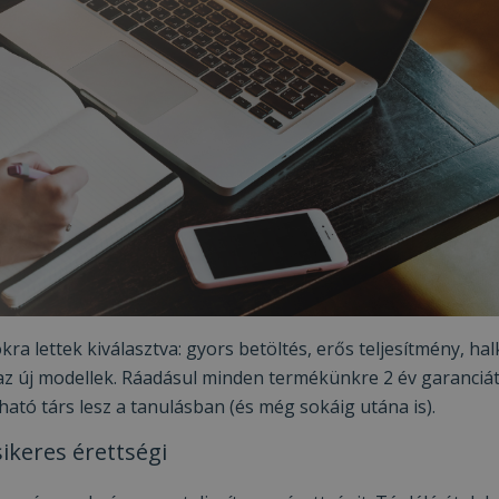
a lettek kiválasztva: gyors betöltés, erős teljesítmény, hal
z új modellek. Ráadásul minden termékünkre 2 év garanciá
ható társ lesz a tanulásban (és még sokáig utána is).
sikeres érettségi