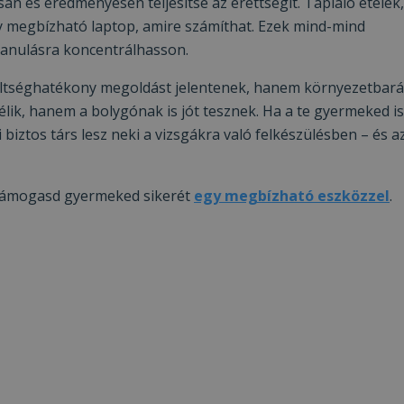
an és eredményesen teljesítse az érettségit. Tápláló ételek,
gy megbízható laptop, amire számíthat. Ezek mind-mind
tanulásra koncentrálhasson.
 költséghatékony megoldást jelentenek, hanem környezetbará
mélik, hanem a bolygónak is jót tesznek. Ha a te gyermeked is
 biztos társ lesz neki a vizsgákra való felkészülésben – és a
s támogasd gyermeked sikerét
egy megbízható eszközzel
.