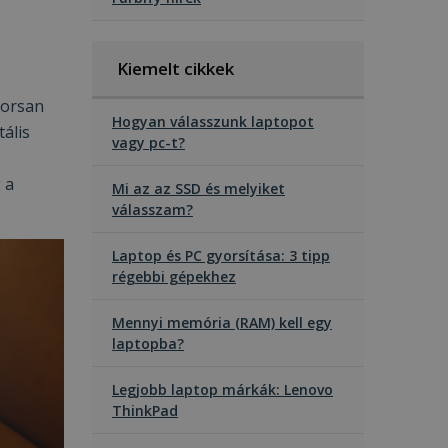
Kiemelt cikkek
yorsan
Hogyan válasszunk laptopot
tális
vagy pc-t?
 a
Mi az az SSD és melyiket
válasszam?
Laptop és PC gyorsítása: 3 tipp
régebbi gépekhez
Mennyi memória (RAM) kell egy
laptopba?
Legjobb laptop márkák: Lenovo
ThinkPad