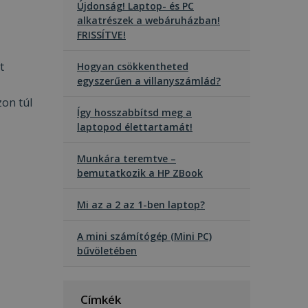
Újdonság! Laptop- és PC
alkatrészek a webáruházban!
FRISSÍTVE!
t
Hogyan csökkentheted
egyszerűen a villanyszámlád?
zon túl
Így hosszabbítsd meg a
laptopod élettartamát!
Munkára teremtve –
bemutatkozik a HP ZBook
Mi az a 2 az 1-ben laptop?
A mini számítógép (Mini PC)
bűvöletében
Címkék