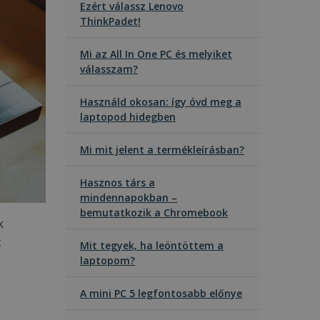
Ezért válassz Lenovo
ThinkPadet!
Mi az All In One PC és melyiket
válasszam?
Használd okosan: így óvd meg a
laptopod hidegben
Mi mit jelent a termékleírásban?
Hasznos társ a
mindennapokban –
bemutatkozik a Chromebook
k
t
Mit tegyek, ha leöntöttem a
laptopom?
A mini PC 5 legfontosabb előnye