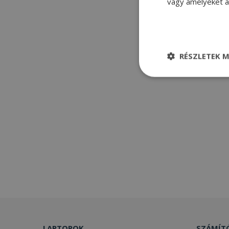
vagy amelyeket a 
RÉSZLETEK M
Elengedhetetle
szükséges
Elenge
Az elengedhetetlenül
a fiókkezelést. A w
Név
CookieScriptConse
LAPTOPOK
SZÁMÍT