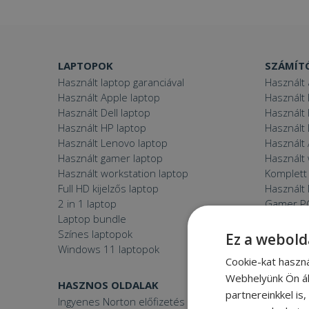
LAPTOPOK
SZÁMÍT
Használt laptop garanciával
Használt 
Használt Apple laptop
Használt 
Használt Dell laptop
Használt
Használt HP laptop
Használt
Használt Lenovo laptop
Használt 
Használt gamer laptop
Használt
Használt workstation laptop
Komplett 
Full HD kijelzős laptop
Használt 
2 in 1 laptop
Gamer P
Laptop bundle
Windows
Színes laptopok
Ez a webold
Windows 11 laptopok
Cookie-kat haszn
Webhelyünk Ön ál
HASZNOS OLDALAK
FURBIFY
partnereinkkel is
Ingyenes Norton előfizetés
Mi a felúj