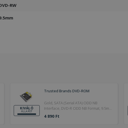
DVD-RW
9.5mm
Trusted Brands DVD-ROM
Gold, SATA (Serial ATA) ODD NB
Interface, DVD-R ODD NB Format, 9.5mm
KIVÁLÓ
ÁLLAPOT
ODD NB Thickness
4 890 Ft