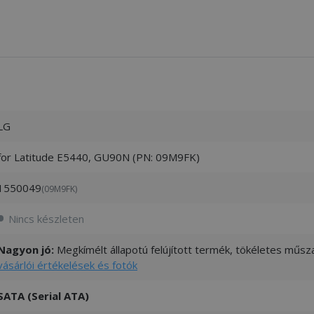
LG
for Latitude E5440, GU90N (PN: 09M9FK)
1550049
(09M9FK)
Nincs készleten
Nagyon jó:
Megkímélt állapotú felújított termék, tökéletes műsza
vásárlói értékelések és fotók
SATA (Serial ATA)