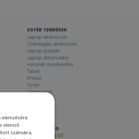
EGYÉB TERMÉKEK
Laptop alkatrészek
Számítógép alkatrészek
Laptop dokkoló
Laptop akkumulátor
Használt mobiltelefon
Tablet
Printer
Toner
Smartwatch
m elemzésére.
és elemző
ELÉRHETŐSÉG
sított számukra,
+36 17 65 46 57