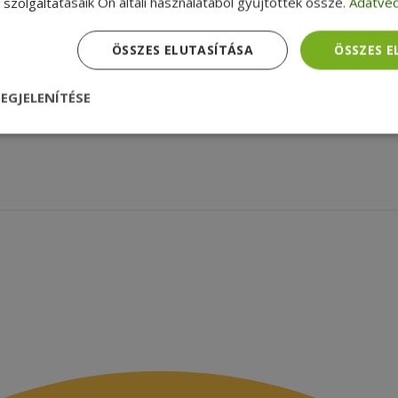
szolgáltatásaik Ön általi használatából gyűjtöttek össze.
Adatvéd
k a furbify
Adatkezelési tájékoztató
a
Reklamáció és visszaküldés
zolgáltatások
Szállítási feltételek
ÖSSZES ELUTASÍTÁSA
ÖSSZES 
agyunk
Céginformációk
zsákbamacska
Garancia ellenőrzése
EGJELENÍTÉSE
médiamegjelenések
latok
nül
Teljesítmény
Célzás
Funkcionalitás
dhetetlenül szükséges
Teljesítmény
Célzás
Funkcionalitás
Beso
 szükséges sütik lehetővé teszik a webhely alapvető funkcióit, például a felhasznál
eboldal nem használható megfelelően az elengedhetetlenül szükséges sütik nélkül.
Szolgáltató /
Lejárat
Leírás
Domain
nt
4 hét 2
Ezt a cookie-t a Cookie-Script.com szolgál
CookieScript