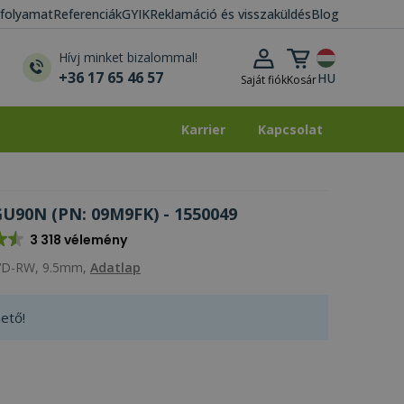
i folyamat
Referenciák
GYIK
Reklamáció és visszaküldés
Blog
Kosár lenyitása
Hívj minket bizalommal!
+36 17 65 46 57
HU
Saját fiók
Kosár
Karrier
Kapcsolat
Karrier
Kapcsolat
 GU90N (PN: 09M9FK) - 1550049
3 318 vélemény
DVD-RW, 9.5mm,
Adatlap
ető!