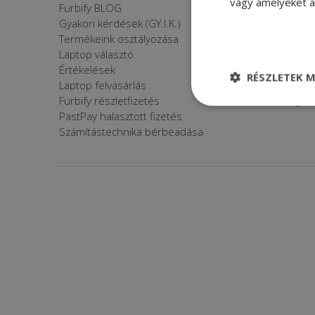
vagy amelyeket a 
Furbify BLOG
Mi vagyun
Gyakori kérdések (GY.I.K.)
Árgaranci
Termékeink osztályozása
Furbify s
Laptop választó
Zöldek v
Értékelések
Furbify 
RÉSZLETEK M
Laptop felvásárlás
Furbify 
Furbify részletfizetés
Állásaján
Elengedhetetle
PastPay halasztott fizetés
szükséges
Számítástechnika bérbeadása
Elenge
Az elengedhetetlenül
a fiókkezelést. A w
Név
CookieScriptConse