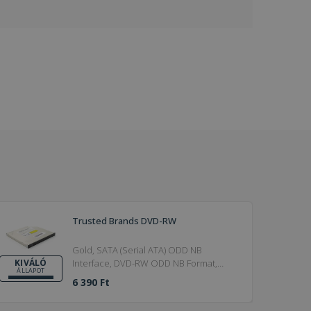
Trusted Brands DVD-RW
Gold, SATA (Serial ATA) ODD NB
Interface, DVD-RW ODD NB Format,
KIVÁLÓ
ÁLLAPOT
9.5mm ODD NB Thickness
6 390 Ft