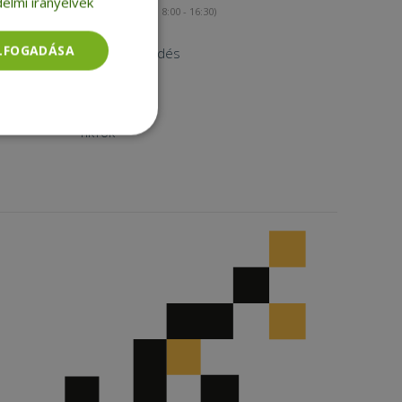
elmi irányelvek
(munkanapokon 8:00 - 16:30)
Kapcsolat
ELFOGADÁSA
Nagykereskedés
Instagram
Facebook
LinkedIn
TikTok
Besorolatlan
rolatlan
ói bejelentkezést és
tatás használja a