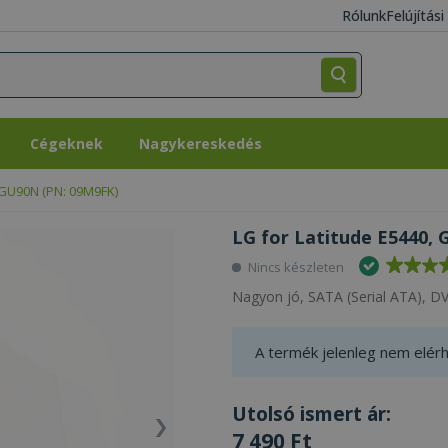
Rólunk
Felújítás
Cégeknek
Nagykereskedés
Cégeknek
Nagykereskedés
, GU90N (PN: 09M9FK)
LG for Latitude E5440,
Nincs készleten
Nagyon jó, SATA (Serial ATA), 
A termék jelenleg nem elérh
Utolsó ismert ár:
7 490 Ft