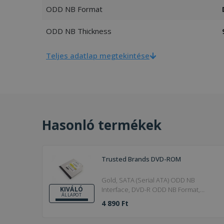
ODD NB Format
ODD NB Thickness
Teljes adatlap megtekintése
Hasonló termékek
Trusted Brands DVD-ROM
Gold, SATA (Serial ATA) ODD NB
Interface, DVD-R ODD NB Format,
KIVÁLÓ
ÁLLAPOT
12.7mm ODD NB Thickness
4 890 Ft