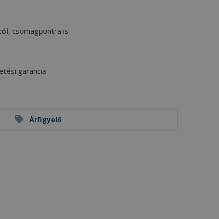
tól
, csomagpontra is
etési garancia
Árfigyelő