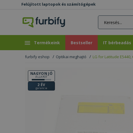
Felújított laptopok és számítógépek
rás gomb
Bestseller
IT bérbeadás
Termékeink
Bestseller
IT bérbeadás
furbify eshop
Optikai meghajtó
LG for Latitude E5440
NAGYON JÓ
ÁLLAPOT
2 ÉV
garancia