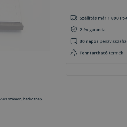
Szállítás már 1 890 Ft-
2 év
garancia
30 napos
pénzvisszafiz
Fenntartható
termék
7
-es számon, hétköznap