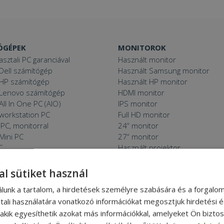
ÓGÉPEK
MONITOROK
asztali PC garanciával
Használt monitor
Dell számítógép
Használt Samsung monitor
 HP számítógép
Használt HP monitor
 Lenovo számítógép
HDMI monitor
All In One PC (AIO)
IPS monitor
 workstation PC
Full HD monitor
PC, monitorral
24“ monitor
Mini PC
27“ monitor
C
Használt projektor
 11 PC
al sütiket használ
álunk a tartalom, a hirdetések személyre szabására és a forgalo
tali használatára vonatkozó információkat megosztjuk hirdetési 
 THINGS
APRÓBETŰS RÉSZ
, akik egyesíthetik azokat más információkkal, amelyeket Ön bizto
ított eszköz?
Általános Szerződési Feltételek